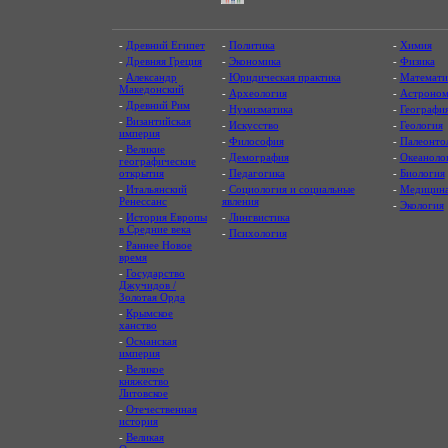
-
Древний Египет
-
Политика
-
Химия
-
Древняя Греция
-
Экономика
-
Физика
-
Александр
-
Юридическая практика
-
Математи
Македонский
-
Археология
-
Астроном
-
Древний Рим
-
Нумизматика
-
Географи
-
Византийская
-
Искусство
-
Геология
империя
-
Философия
-
Палеонто
-
Великие
-
Демография
-
Океаноло
географические
открытия
-
Педагогика
-
Биология
-
Итальянский
-
Социология и социальные
-
Медицин
Ренессанс
явления
-
Экология
-
История Европы
-
Лингвистика
в Средние века
-
Психология
-
Раннее Новое
время
-
Государство
Джучидов /
Золотая Орда
-
Крымское
ханство
-
Османская
империя
-
Великое
княжество
Литовское
-
Отечественная
история
-
Великая