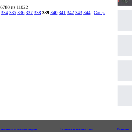
 6780 из 11022
|
334
335
336
337
338
339
340
341
342
343
344
|
След.
|
ственные и точные науки
Техника и технологии
Религии