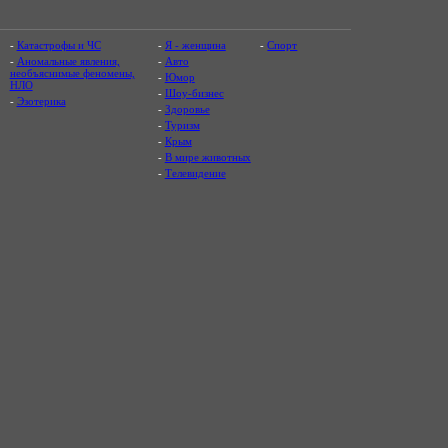
-
Катастрофы и ЧС
-
Я - женщина
-
Спорт
-
Аномальные явления,
-
Авто
необъяснимые феномены,
-
Юмор
НЛО
-
Шоу-бизнес
-
Эзотерика
-
Здоровье
-
Туризм
-
Крым
-
В мире животных
-
Телевидение