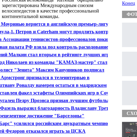
Конец
зарегистрирована Международным союзом
велосипедистов в качестве профессиональной
ФО
континентальной команды.
 Моуринью вернется в английскую премьер-лигу
ула-1. Петров и Caterham могут продлить контракт
а Ассоциации теннисистов-профессионалов покинет
 пост из-за неизлечимой болезни
ная палата РФ взяла под контроль расходование
ств на строительство к ЧМ-2018
ний Малкин стал вторым в рейтинге лучших игроков
рд Николаев из команды "КАМАЗ-мастер" стал
ром на ралли "Дакар-2013"
олист "Зенита" Максим Канунников подписал
ракт с пермским "Амкаром"
 Армстронг признался в телеинтервью в
реблении допинга
тиану Роналду намерен остаться в мадридском
ле" до 2015 года
ставлен факел эстафеты Олимпийских игр в Сочи
угалец Педру Проэнса признан лучшим футбольным
тром 2012 года
 Фазель выразил благодарность Владиславу Третьяку
рганизацию молодежного чемпионата мира по хоккею
СХО
рецедентное достижение "Барселоны"
Барс" усилился российским двукратным чемпионом
ей Федоров отказался играть за ЦСКА