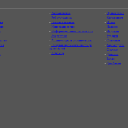
-
Космонавтика
-
Православие
-
Робототехника
-
Католицизм
ка
-
Военная техника
-
Ислам
ия
-
Нанотехнологии
-
Иудаизм
я
-
Информационные технологии
-
Индуизм
-
Энергетика
-
Буддизм
логия
-
Архитектура и строительство
-
Синтоизм
гия
-
Пищевая промышленность (и
-
Зороастризм
кулинария)
-
Сикхизм
-
Агромир
а
-
Даосизм
-
Бахаи
-
Джайнизм