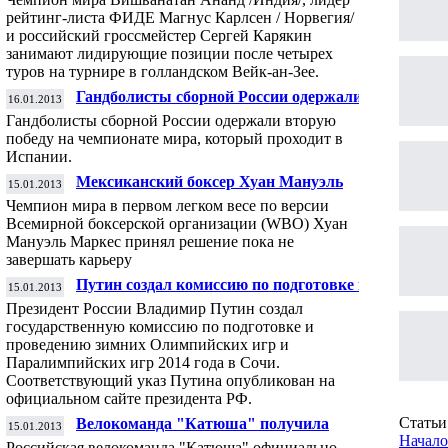
четырех туров
рейтинг-листа ФИДЕ Магнус Карлсен / Норвегия/
и российский гроссмейстер Сергей Карякин
занимают лидирующие позиции после четырех
туров на турнире в голландском Вейк-ан-Зее.
Гандболисты сборной России одержали
16.01.2013
вторую победу на чемпионате мира в
Гандболисты сборной России одержали вторую
Испании
победу на чемпионате мира, который проходит в
Испании.
Мексиканский боксер Хуан Мануэль
15.01.2013
Маркес решил продолжить карьеру
Чемпион мира в первом легком весе по версии
Всемирной боксерской организации (WBO) Хуан
Мануэль Маркес принял решение пока не
завершать карьеру
Путин создал комиссию по подготовке к
15.01.2013
Олимпиаде в Сочи
Президент России Владимир Путин создал
государственную комиссию по подготовке и
проведению зимних Олимпийских игр и
Паралимпийских игр 2014 года в Сочи.
Соответствующий указ Путина опубликован на
официальном сайте президента РФ.
Статьи 
Велокоманда "Катюша" получила
15.01.2013
континентальную лицензию
Начало
Российская велокоманда "Катюша" официально