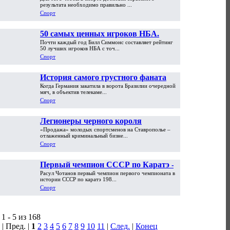
результата необходимо правильно ...
Спорт
50 самых ценных игроков НБА.
Почти каждый год Билл Симмонс составляет рейтинг
Часть первая
50 лучших игроков НБА с точ...
Спорт
История самого грустного фаната
Когда Германия закатила в ворота Бразилии очередной
мира. «На ЧМ-2002 я обменял
мяч, в объектив телекаме...
машину на PlayStation»
Спорт
Легионеры черного короля
«Продажа» молодых спортсменов на Ставрополье –
отлаженный криминальный бизне...
Спорт
Первый чемпион СССР по Каратэ -
Расул Чотанов первый чемпион первого чемпионата в
Расул Чотанов
истории СССР по каратэ 198...
Спорт
1 - 5 из 168
| Пред. |
1
2
3
4
5
6
7
8
9
10
11
|
След.
|
Конец