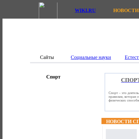
WIKI.RU
НОВОСТИ
Сайты
Социальные науки
Естест
Спорт
СПОР
Спорт – это деятел
правилам, которая 
физических способно
НОВОСТИ С