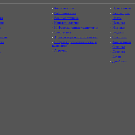
-
Космонавтика
-
Православие
-
Робототехника
-
Католицизм
ка
-
Военная техника
-
Ислам
ия
-
Нанотехнологии
-
Иудаизм
я
-
Информационные технологии
-
Индуизм
-
Энергетика
-
Буддизм
логия
-
Архитектура и строительство
-
Синтоизм
гия
-
Пищевая промышленность (и
-
Зороастризм
кулинария)
-
Сикхизм
-
Агромир
а
-
Даосизм
-
Бахаи
-
Джайнизм