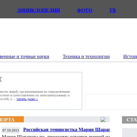
ЭНЦИКЛОПЕДИИ
ФОТО
ТВ
венные и точные науки
Техника и технологии
Истор
Т
ьность людей, организованная по определенным
состоит в сопоставлении их интеллектуальных и
стей, а ...
читать далее »
ПОРТА
СТА
Российская теннисистка Мария Шарапова
07.10.2013
осталась на третьей строчке в чемпионской
Мария Шарапова по- прежнему остается лучшей из