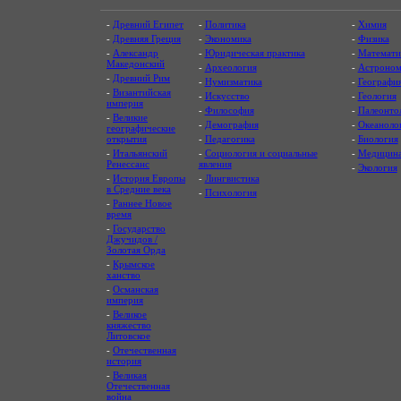
-
Древний Египет
-
Политика
-
Химия
-
Древняя Греция
-
Экономика
-
Физика
-
Александр
-
Юридическая практика
-
Математи
Македонский
-
Археология
-
Астроном
-
Древний Рим
-
Нумизматика
-
Географи
-
Византийская
-
Искусство
-
Геология
империя
-
Философия
-
Палеонто
-
Великие
-
Демография
-
Океаноло
географические
открытия
-
Педагогика
-
Биология
-
Итальянский
-
Социология и социальные
-
Медицин
Ренессанс
явления
-
Экология
-
История Европы
-
Лингвистика
в Средние века
-
Психология
-
Раннее Новое
время
-
Государство
Джучидов /
Золотая Орда
-
Крымское
ханство
-
Османская
империя
-
Великое
княжество
Литовское
-
Отечественная
история
-
Великая
Отечественная
война