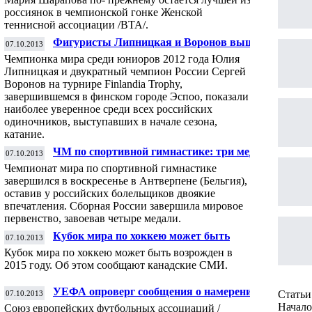
гонке ВТА
россиянок в чемпионской гонке Женской
теннисной ассоциации /ВТА/.
Фигуристы Липницкая и Воронов вышли
07.10.2013
в лидеры российского сезона
Чемпионка мира среди юниоров 2012 года Юлия
Липницкая и двукратный чемпион России Сергей
Воронов на турнире Finlandia Trophy,
завершившемся в финском городе Эспоо, показали
наиболее уверенное среди всех российских
одиночников, выступавших в начале сезона,
катание.
ЧМ по спортивной гимнастике: три медали
07.10.2013
Мустафиной и серебро Баландина
Чемпионат мира по спортивной гимнастике
завершился в воскресенье в Антверпене (Бельгия),
оставив у российских болельщиков двоякие
впечатления. Сборная России завершила мировое
первенство, завоевав четыре медали.
Кубок мира по хоккею может быть
07.10.2013
возрожден в 2015 году
Кубок мира по хоккею может быть возрожден в
2015 году. Об этом сообщают канадские СМИ.
УЕФА опроверг сообщения о намерении
Статьи 
07.10.2013
пригласить сборные Аргентины и
Начало 
Союз европейских футбольных ассоциаций /