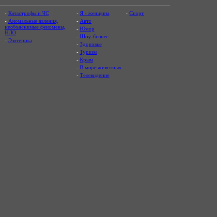
-
Катастрофы и ЧС
-
Я - женщина
-
Спорт
-
Аномальные явления,
-
Авто
необъяснимые феномены,
-
Юмор
НЛО
-
Шоу-бизнес
-
Эзотерика
-
Здоровье
-
Туризм
-
Крым
-
В мире животных
-
Телевидение