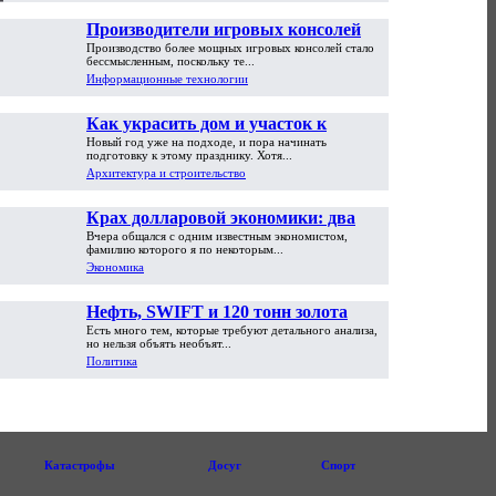
Производители игровых консолей
Производство более мощных игровых консолей стало
достигли предела возможностей
бессмысленным, поскольку те...
Информационные технологии
Как украсить дом и участок к
Новый год уже на подходе, и пора начинать
Новому году
подготовку к этому празднику. Хотя...
Архитектура и строительство
Крах долларовой экономики: два
Вчера общался с одним известным экономистом,
пути обрушения
фамилию которого я по некоторым...
Экономика
Нефть, SWIFT и 120 тонн золота
Есть много тем, которые требуют детального анализа,
но нельзя объять необъят...
Политика
Катастрофы
Досуг
Спорт