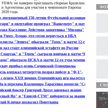
Бразилии на чемпионат Европы-2020
УЕФА/ не намерен приглашать сборные Бразилии
ФО
и Аргентины для участия в чемпионате Европы
2020 года.
, посвященный 150-летию Футбольной ассоциации
ии, будет сыгран в парке Букингемского дворца
гари" в овертайме проиграл "Ванкуверу" в матче
лярного чемпионата НХЛ
джо Кьеллини: Действия защитника "Милана"
ппа Мексеса противоречат принципам "фэйр плэй"
и Уимз: Думаю, что готов вернуться в НБА
олисты "Зенита" обыграли "Томь" в матче 12-го
 чемпионата России
н дал старт олимпийской эстафете по России
Спартак" и "Терек" сыграли вничью в матче ЧР в
еринбурге
амо" обыграло ЦСКА в матче 12-го тура чемпионата
ии по футболу
скву прибыл огонь Сочинской Олимпиады
ель одержал четвертую подряд победу в "Ф-1",
див в Южной Корее
 с огнем XXII зимних Олимпийских игр вылетел из
 в Москву
а и передача Владимира Тарасенко помогли "Сент-
СХО
у" обыграть "Флориду" в матче чемпионата НХЛ
ийский боксер Григорий Дрозд завоевал звание
иона Европы
сный Яр" и "Енисей-СТМ" поборются за звание
иона в воскресенье
лий Кличко похвалил Поветкина