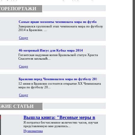
ТОРЕПОРТАЖИ
Самые яркие моменты чемпионата мира по футболу
Завершился групповой этап чемпионата мира по футболу
2014
2014 в Бразилии. ...
Спорт
46-метровый Иисус для Кубка мира 2014
Гигантская надувная копия Бразильской статуи Христа
Спасителя заплыла&...
Спорт
Бразилия перед Чемпионатом мира по футболу 2014
12 июня в Бразилии состоится открытие XX Чемпионата
мира по футболу 20...
Спорт
ЖИЕ СТАТЬИ
Вышла книга: "Весовые меры в
Я потратил бесчисленное количество часов, изучая
торговой практике Античности и
представленную мне рукопись...
Средневековья"
Нумизматика