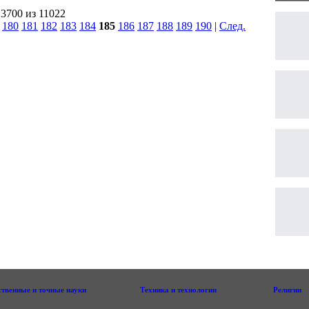
 3700 из 11022
|
180
181
182
183
184
185
186
187
188
189
190
|
След.
|
ственные и точные науки
Техника и технологии
Религии