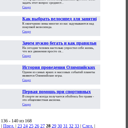
национальный спорт Америки
задать этот вопрос среднест...
Спорт
Как выбрать велосипед для занятий
К окончанию зимы многие из нас задумываются над
спортом. Виды и классификация
покупкой велосипеда.
велосипедов
Спорт
Зачем нужно бегать и как правильно
На сегодня человек настолько упростил себе жизнь,
это делать
что все движения просто св...
Спорт
История проведения Олимпийских
Одним из самых ярких и массовых событий планеты
игр
являются Олимпийские игры.
Спорт
Первая помощь при спортивных
В спорте не всегда получается обойтись без травм -
травмах
это общеизвестная аксиома.
Спорт
136 - 140 из 168
|
Пред.
|
23
24
25
26
27
28
29
30
31
32
33
|
След.
|