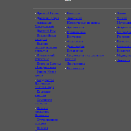
-
Древний Египет
-
Политика
-
Химия
-
Древняя Греция
-
Экономика
-
Физика
-
Александр
-
Юридическая практика
-
Математи
Македонский
-
Археология
-
Астроном
-
Древний Рим
-
Нумизматика
-
Географи
-
Византийская
-
Искусство
-
Геология
империя
-
Философия
-
Палеонто
-
Великие
-
Демография
-
Океаноло
географические
открытия
-
Педагогика
-
Биология
-
Итальянский
-
Социология и социальные
-
Медицин
Ренессанс
явления
-
Экология
-
История Европы
-
Лингвистика
в Средние века
-
Психология
-
Раннее Новое
время
-
Государство
Джучидов /
Золотая Орда
-
Крымское
ханство
-
Османская
империя
-
Великое
княжество
Литовское
-
Отечественная
история
-
Великая