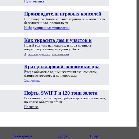
Нумизматика
Производители игровых консолей
Производство более мощных игровых консолей стало
достигли предела возможностей
бессмысленным, поскольку те...
Информационные технологии
Как украсить дом и участок к
Новый год уже на подходе, и пора начинать
Новому году
подготовку к этому празднику. Хотя...
Архитектура и строительство
Крах долларовой экономики: два
Вчера общался с одним известным экономистом,
пути обрушения
фамилию которого я по некоторым...
Экономика
Нефть, SWIFT и 120 тонн золота
Есть много тем, которые требуют детального анализа,
но нельзя объять необъят...
Политика
Катастрофы
Досуг
Спорт