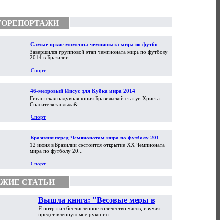
ТОРЕПОРТАЖИ
Самые яркие моменты чемпионата мира по футболу
Завершился групповой этап чемпионата мира по футболу
2014
2014 в Бразилии. ...
Спорт
46-метровый Иисус для Кубка мира 2014
Гигантская надувная копия Бразильской статуи Христа
Спасителя заплыла&...
Спорт
Бразилия перед Чемпионатом мира по футболу 2014
12 июня в Бразилии состоится открытие XX Чемпионата
мира по футболу 20...
Спорт
ЖИЕ СТАТЬИ
Вышла книга: "Весовые меры в
Я потратил бесчисленное количество часов, изучая
торговой практике Античности и
представленную мне рукопись...
Средневековья"