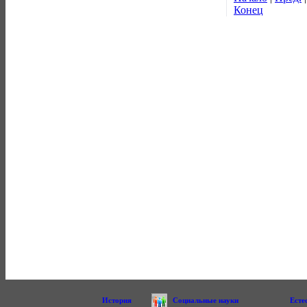
Конец
История
Социальные науки
Есте