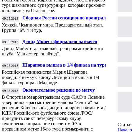
тура шахматного супертурнира, который проходит
в норвежском Ставангере.
Сборная России сенсационно проиграла
09.05.2013
французам на чемпионате мира
Хоккей. Чемпионат мира. Предварительный этап.
Группа "Б". 4-й тур.
Дэвид Мойес официально назначен
09.05.2013
главным тренером "Манчестер юнайтед"
Дэвид Мойес стал главный тренером английского
клуба "Манчестер юнайтед".
Шарапова вышла в 1/4 финала на турнире
09.05.2013
в Мадриде
Российская теннисистка Мария Шарапова
победила немку Сабину Лисицки и вышла в 1/4
финала турнира в Мадриде.
Окончательное решение по матчу
09.05.2013
"Динамо" - "Зенит" суд вынесет не позднее
В Спортивном арбитражном суде /КАС/ в Лозанне
14 мая
завершилось рассмотрение жалобы "Зенита" на
решение Контрольно- дисциплинарного комитета /
КДК/ Российского футбольного союза /РФС/
присудить санкт-петербургскому клубу
техническое поражение со счетом 0:3 в
Статьи 
прерванном матче 16-го тура премьер-лиги с
Начало