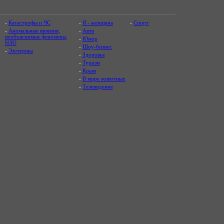
-
Катастрофы и ЧС
-
Я - женщина
-
Спорт
-
Аномальные явления,
-
Авто
необъяснимые феномены,
-
Юмор
НЛО
-
Шоу-бизнес
-
Эзотерика
-
Здоровье
-
Туризм
-
Крым
-
В мире животных
-
Телевидение