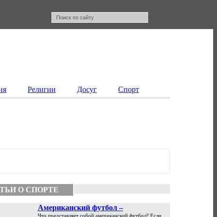
ия
Религии
Досуг
Спорт
ТЬИ О СПОРТЕ
Американский футбол –
Что представляет собой американский футбол? Если