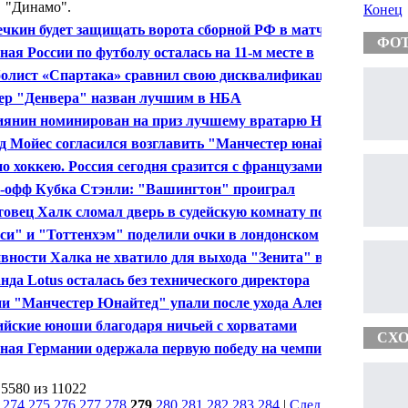
"Динамо".
Конец
чкин будет защищать ворота сборной РФ в матче с
ФО
цузами на ЧМ
ная России по футболу осталась на 11-м месте в
инге ФИФА
олист «Спартака» сравнил свою дисквалификацию с
занием за убийство
ер "Денвера" назван лучшим в НБА
иянин номинирован на приз лучшему вратарю НХЛ
д Мойес согласился возглавить "Манчестер юнайтед"
о хоккею. Россия сегодня сразится с французами
-офф Кубка Стэнли: "Вашингтон" проиграл
нджерс"
товец Халк сломал дверь в судейскую комнату после
а с "Анжи"
си" и "Тоттенхэм" поделили очки в лондонском
и
вности Халка не хватило для выхода "Зенита" в
л КР
нда Lotus осталась без технического директора
и "Манчестер Юнайтед" упали после ухода Алекса
юсона
ийские юноши благодаря ничьей с хорватами
СХО
чили путевку на ЧМ
ная Германии одержала первую победу на чемпионате
 по хоккею
 5580 из 11022
|
274
275
276
277
278
279
280
281
282
283
284
|
След.
|