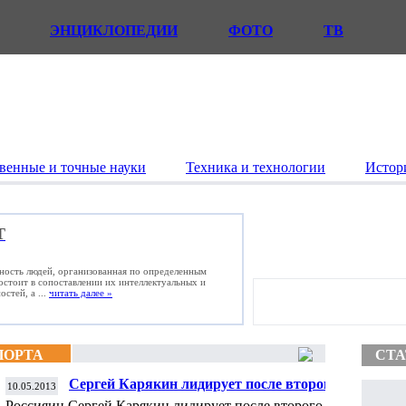
ЭНЦИКЛОПЕДИИ
ФОТО
ТВ
венные и точные науки
Техника и технологии
Истор
Т
ьность людей, организованная по определенным
состоит в сопоставлении их интеллектуальных и
стей, а ...
читать далее »
ПОРТА
СТА
Сергей Карякин лидирует после второго
10.05.2013
тура шахматного супертурнира в Норвегии
Россияин Сергей Карякин лидирует после второго