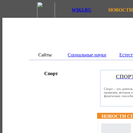
WIKI.RU
НОВОСТИ
Сайты
Социальные науки
Естест
Спорт
СПОР
Спорт – это деятел
правилам, которая 
физических способно
НОВОСТИ С