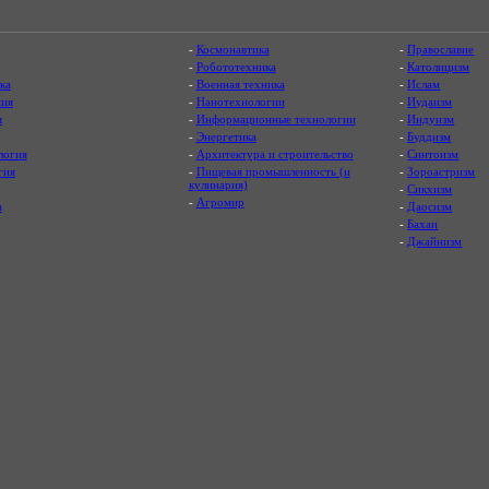
-
Космонавтика
-
Православие
-
Робототехника
-
Католицизм
ка
-
Военная техника
-
Ислам
ия
-
Нанотехнологии
-
Иудаизм
я
-
Информационные технологии
-
Индуизм
-
Энергетика
-
Буддизм
логия
-
Архитектура и строительство
-
Синтоизм
гия
-
Пищевая промышленность (и
-
Зороастризм
кулинария)
-
Сикхизм
-
Агромир
а
-
Даосизм
-
Бахаи
-
Джайнизм