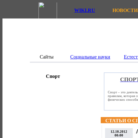
WIKI.RU
НОВОСТИ
Сайты
Социальные науки
Естест
Спорт
СПОР
Спорт – это деятел
правилам, которая 
физических способно
СТАТЬИ О С
12.10.2012
00:00