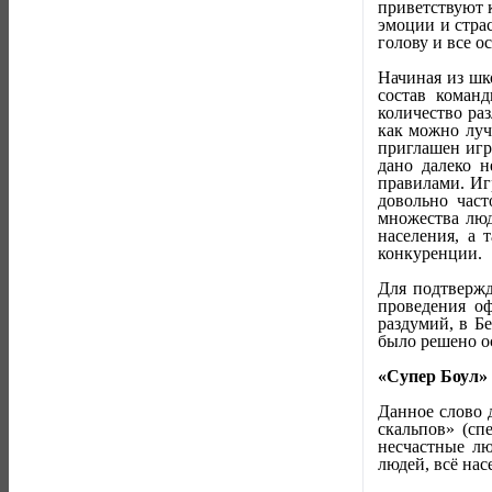
приветствуют к
эмоции и страс
голову и все о
Начиная из шк
состав команд
количество ра
как можно луч
приглашен игр
дано далеко н
правилами. Иг
довольно час
множества люд
населения, а 
конкуренции.
Для подтвержд
проведения о
раздумий, в Б
было решено ос
«Супер Боул»
Данное слово 
скальпов» (сп
несчастные лю
людей, всё на