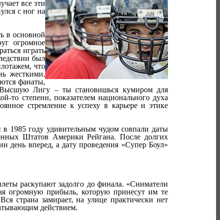
учает все эти
улся с ног на
ть в основной
руг огромное
раться играть
ледствии был
илотажем, что
нь жесткими,
ются фанаты,
 Высшую Лигу – ты становишься кумиром для
кой-то степени, показателем национального духа
оянное стремление к успеху в карьере и этике
 в 1985 году удивительным чудом совпали даты
енных Штатов Америки Рейгана. После долгих
н день вперед, а дату проведения «Супер Боул»
илеты раскупают задолго до финала. «Сниматели
шая огромную прибыль, которую принесут им те
Вся страна замирает, на улице практически нет
хватывающим действием.