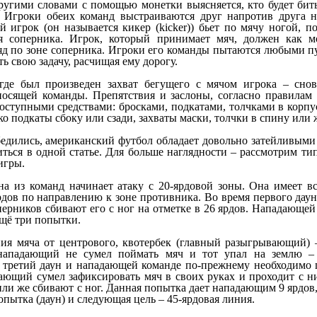
ругими словами с помощью монетки выясняется, кто будет бить
 Игроки обеих команд выстраиваются друг напротив друга н
 игрок (он называется кикер (kicker)) бьет по мячу ногой, п
я соперника. Игрок, который принимает мяч, должен как 
яд по зоне соперника. Игроки его команды пытаются любыми п
ь свою задачу, расчищая ему дорогу.
где был произведен захват бегущего с мячом игрока – снов
осящей команды. Препятствия и заслоны, согласно правилам
доступными средствами: бросками, подкатами, толчками в корп
ко подкаты сбоку или сзади, захваты маски, толчки в спину или
едились, американский футбол обладает довольно затейливыми 
иться в одной статье. Для больше наглядности – рассмотрим т
игры.
на из команд начинает атаку с 20-ярдовой зоны. Она имеет в
дов по направлению к зоне противника. Во время первого дауна
ерников сбивают его с ног на отметке в 26 ярдов. Нападающей к
ещё три попытки.
ия мяча от центрового, квотербек (главный разыгрывающий) 
 нападающий не сумел поймать мяч и тот упал на землю – 
 третий даун и нападающей команде по-прежнему необходимо п
дающий сумел зафиксировать мяч в своих руках и проходит с н
ли же сбивают с ног. Данная попытка дает нападающим 9 ярдов,
опытка (даун) и следующая цель – 45-ярдовая линия.