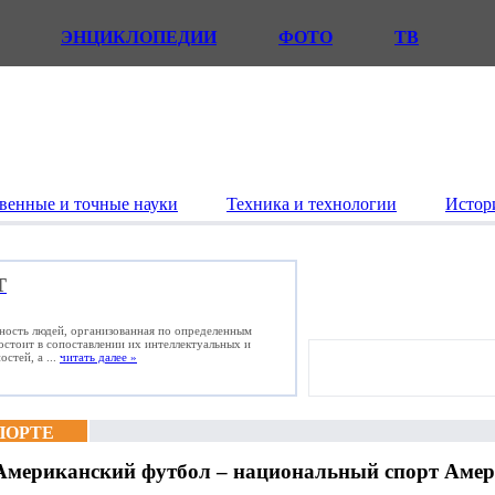
ЭНЦИКЛОПЕДИИ
ФОТО
ТВ
венные и точные науки
Техника и технологии
Истор
Т
ьность людей, организованная по определенным
состоит в сопоставлении их интеллектуальных и
стей, а ...
читать далее »
ПОРТЕ
Американский футбол – национальный спорт Амер