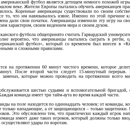
о американский футбол является детищем немного похожей игр
ошлом веке. Жители Европы пытались обучить американцев пра
чилось. Коренные американцы существовали по своим собств
се то, что им навязывалось извне. Именно по этой причине к
ена дали свои початки. Американцы изменили эту игру на свой
воим характером, своим видением мира и своим духом.
канского футбола общепринято считать Гарвардский университет
олне вероятно, что американцы пытались сыграть в регби, о
ериканский футбол», который со временем был внесен в «Кн
анными и сложными правилами.
тся на протяжении 60 минут чистого времени, которое делит
минут. После второй части следует 15-минутный перерыв.
 заменах, которые можно проводить на протяжении всего ма
бслуживается шестью судьями и вспомогательной бригадой, 
Каждая команда имеет три тайм-аута во время каждой части.
нды на поле находится по одиннадцать человек: от команды, ко
т только нападающие, а от защищающихся – только защитники.
роков. Это обусловлено тем, что практически каждый игрок н
 команда имеет даже таких игроков, который должны только вво
о осуществляют удары по воротам.