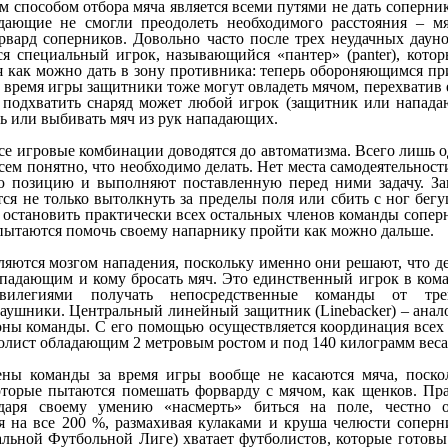
 способом отбора мяча является всеми путями не дать соперник
дающие не смогли преодолеть необходимого расстояния – м
рвард соперников. Довольно часто после трех неудачных дауно
ся специальный игрок, называющийся «пантер» (panter), кото
я как можно дать в зону противника: теперь обороняющимся пр
 время игры защитники тоже могут овладеть мячом, перехватив 
о подхватить снаряд может любой игрок (защитник или напад
ь или выбивать мяч из рук нападающих.
се игровые комбинации доводятся до автоматизма. Всего лишь 
сем понятно, что необходимо делать. Нет места самодеятельност
ю позицию и выполняют поставленную перед ними задачу. 
ся не только вытолкнуть за пределы поля или сбить с ног бег
и остановить практически всех остальных членов команды сопер
пытаются помочь своему напарнику пройти как можно дальше.
ляются мозгом нападения, поскольку именно они решают, что де
ападающим и кому бросать мяч. Это единственный игрок в кома
ивилегиями получать непосредственные команды от тре
аушники. Центральный линейный защитник (Linebacker) – анало
оны команды. C его помощью осуществляется координация всех
лист обладающим 2 метровым ростом и под 140 килограмм веса,
ны команды за время игры вообще не касаются мяча, поскол
оторые пытаются помешать форварду с мячом, как щенков. Пра
даря своему умению «насмерть» биться на поле, честно 
 на все 200 %, размахивая кулаками и круша челюсти соперни
ьной Футбольной Лиге) хватает футболистов, которые готовы 