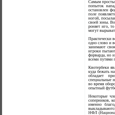
Самым простым
попыток напа
остановлен фо
поле появляет
ногой, посыла
своей зоны. Во
роняет иго, т
могут вырыват
Практически в
одно слово и в
занимают сво
игроки пытают
форварда, но 
всеми путями 
Квотербеки яв
куда бежать н
обладает пр
специальные н
во время обор
опытный футбо
Некоторые чле
соперников, к
именно благо
выкладываются
НФЛ (Национал