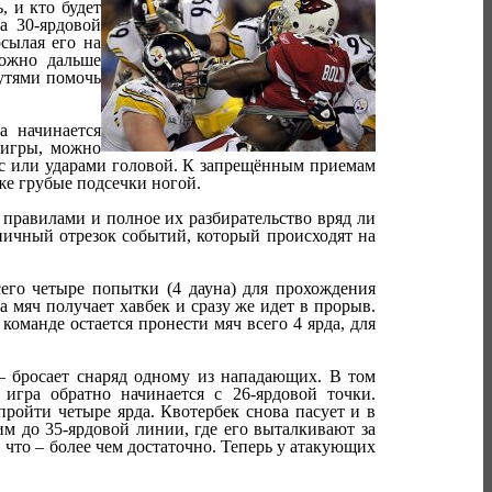
, и кто будет
а 30-ярдовой
осылая его на
можно дальше
утями помочь
а начинается
 игры, можно
ус или ударами головой. К запрещённым приемам
 же грубые подсечки ногой.
правилами и полное их разбирательство вряд ли
ипичный отрезок событий, который происходят на
сего четыре попытки (4 дауна) для прохождения
 мяч получает хавбек и сразу же идет в прорыв.
оманде остается пронести мяч всего 4 ярда, для
– бросает снаряд одному из нападающих. В том
игра обратно начинается с 26-ярдовой точки.
ройти четыре ярда. Квотербек снова пасует и в
им до 35-ярдовой линии, где его выталкивают за
 что – более чем достаточно. Теперь у атакующих