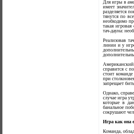
Для игры в ам
имеет значите
разделяется п
тянутся по вс
необходимо пр
такая игровая
тач-дауна: нео
Реализовав та
линии и у игр
дополнительн
дополнительных
Американский 
справится с п
стоит команде
при столкновен
запрещает бить
Однако, справ
случае игра ут
которые в да
банальное поб
сокрушают челю
Игра как она 
Команда, облад