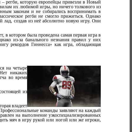
ы – регби, которую европейцы привезли в Новый
вилам их любимой игры, но ничего толкового из
енным законам и не собирались воспринимать в
лассическое регби не смогло прижиться. Однако
 лад, создав из неё абсолютно новую игру. Они
, в котором была проведена самая первая игра в
днако из-за банального незнания правил у них
игу рекордов Гиннесса» как игра, обладающая
ся на четыре
 Нет никаких
тча во время
состоящей из
торая владеет
 Профессиональные команды заявляют на каждый
аправлен на выполнение узкоспециализированных
дить мяч в игру рукой или ногой или же игроки,