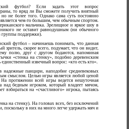
нский футбол? Если задать этот вопрос
траны, то вряд ли Вы сможете получить внятный
, но не более того. Однако сама суть постоянно
 является чем-то большим, чем обычным спортом.
ериканского мальчика. Зрелищное и яркое шоу в
никого не оставит равнодушным (ни обычного
з группы поддержки).
нский футбол – начинаешь понимать, что данная
й зритель, скорее всего, подумает, что он видит,
ему полю, друг с другом бодаются, напоминая
тычки «стенка на стенку», подобно деревенским
единственный извечный вопрос: «кто есть кто».
 в надежные панцири, наподобие средневековых
енным смыслом. Целью игры является любой ценой
 На протяжении всей игры ведется нешуточная
да над бедным игроком, который владеет мячом,
ет взбираться на «счастливого» игрока, пытаясь
енка на стенку). На головах всех, без исключений
и, поскольку в них на много легче удержать мяч и