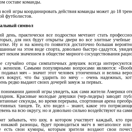
ом составе команды.
 всей игры координировать действия команды может до 18 трен
ой футболистов.
нальный символ
й день, практически все подростки мечтают стать професси
торых, для них будут открыты двери во все элитные учебные 
отке. Ну и на конец-то появится достаточно большая вероятн
шанные на этом виде спорта, довольно быстро сдадутся, увидев
ает неким значением в обществе мирного сосуществования раци
не случайно отцы симпатичных девушек всегда интересуютс
х женихов. Самыми популярными вопросами являются: «Вообщ
 подавал мяч – значит этот человек утонченных и велика вероя
сех вокруг, что бы ударить по мячу – очень надежных, хо
ень редко выдают своих дочерей замуж за первых.
 понимании данной игры увидеть, как сами жители Америки отн
здник. Красивые молодые девушки (чер-лидеры) заводят публ
итанные секунды, во время перерыва, спортивная арена преобра
тивных танцев. Те, кто видел – знают, какое это потрясающ
вень на всю округу, но и довольно сильно воздействуют на сам
ит забывать, что шоу, в котором участвует каждый, кто при
 никакой разницы, будет проводиться матч в мегаполисе или
де есть свои кумиры, которым зрители воздают свои почес