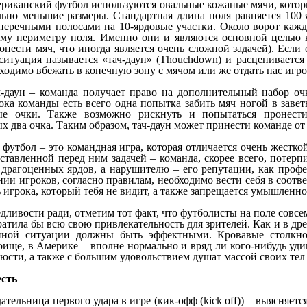
ериканский футбол используются овальные кожаные мячи, котор
льно меньшие размеры. Стандартная длина поля равняется 100 я
оперечными полосами на 10-ярдовые участки. Около ворот кажд
ему периметру поля. Именно они и являются основной целью
онести мяч, что иногда является очень сложной задачей). Есл
 ситуация называется «тач-даун» (Thouchdown) и расцениваетс
бходимо вбежать в конечную зону с мячом или же отдать пас игро
ч-даун – команда получает право на дополнительный набор очк
ока команды есть всего одна попытка забить мяч ногой в завет
ые очки. Также возможно рискнуть и попытаться пронест
 два очка. Таким образом, тач-даун может принести команде от 
футбол – это командная игра, которая отличается очень жестко
оставленной перед ним задачей – команда, скорее всего, поте
 драгоценных ярдов, а нарушителю – его репутации, как профе
ии игроков, согласно правилам, необходимо вести себя в соотв
 игрока, который тебя не видит, а также запрещается умышленно
едливости ради, отметим тот факт, что футболисты на поле совс
ратила бы всю свою привлекательность для зрителей. Как и в др
нной ситуации должны быть эффектными. Кровавые столкно
оище, в Америке – вполне нормально и вряд ли кого-нибудь уди
сти, а также с большим удовольствием душат массой своих тел 
есть
ательница первого удара в игре (кик-офф (kick off)) – выясняет