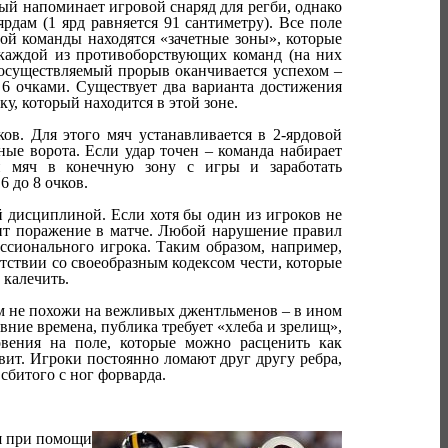
ый напоминает игровой снаряд для регби, однако
рдам (1 ярд равняется 91 сантиметру). Все поле
ой команды находятся «зачетные зоны», которые
 каждой из противоборствующих команд (на них
и осуществляемый прорыв оканчивается успехом –
я 6 очками. Существует два варианта достижения
ку, который находится в этой зоне.
ов. Для этого мяч устанавливается в 2-ярдовой
ные ворота. Если удар точен – команда набирает
и мяч в конечную зону с игры и заработать
6 до 8 очков.
й дисциплиной. Если хотя бы один из игроков не
рпит поражение в матче. Любой нарушение правил
ссионального игрока. Таким образом, например,
етствии со своеобразным кодексом чести, которые
 калечить.
ем не похожи на вежливых джентльменов – в ином
евние времена, публика требует «хлеба и зрелищ»,
вения на поле, которые можно расценить как
вит. Игроки постоянно ломают друг другу ребра,
сбитого с ног форварда.
ся при помощи