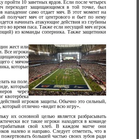
у пройти 10 заветных ярдов. Если после четырех
яч переходит защищающимся в той точке, был
в нападение само отдает мяч. В этот момент на
рый получает мяч от центрового и бьет по нему
идется начинать атакующие действия из глубины
его во время паса. Также если несущий мяч игрок
ающий) из команды соперника. Также защитники
один жест или
и. Все игроки
Защищающиеся
ущего с мячом
ника, которые
лать на поле,
нде, который
неров через
г квотербека
 действий игроков защиты. Обычно это сильный,
 который отлично «видит всю игру».
ьку их основной целью является разбрасывать
ктически все такие игроки находятся в команде
отрабатывая свой хлеб. В каждом матче они
ков налево и направо. Следует отметить, что в
пожертвовать большей частью своих зубов ради