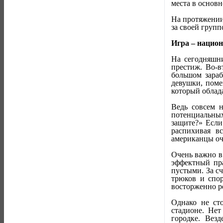
места в основн
На протяжении
за своей групп
Игра – нацио
На сегодняшни
престиж. Во-в
большом зараб
девушки, поме
который облад
Ведь совсем 
потенциальны
защите?» Если
распихивая в
американцы оч
Очень важно в
эффектный пра
пустыми. За сч
трюков и спор
восторженно ре
Однако не сто
стадионе. Нет
городке. Вез