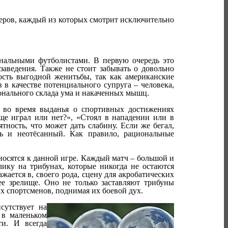
еров, каждый из которых смотрит исключительно
ональными футболистами. В первую очередь это
заведения. Также не стоит забывать о довольно
ость выгодной женитьбы, так как американские
 в качестве потенциального супруга – человека,
онального склада ума и накаченных мышц.
я во время выданья о спортивных достижениях
е играл или нет?», «Стоял в нападении или в
тность, что может дать слабину. Если же бегал,
ть и неотёсанный. Как правило, рациональные
осятся к данной игре. Каждый матч – большой и
ику на трибунах, которые никогда не остаются
жается в, своего рода, сцену для акробатических
ее зрелище. Оно не только заставляют трибуны
их спортсменов, поднимая их боевой дух.
сутствует на
 в маленьком
ти. И всегда