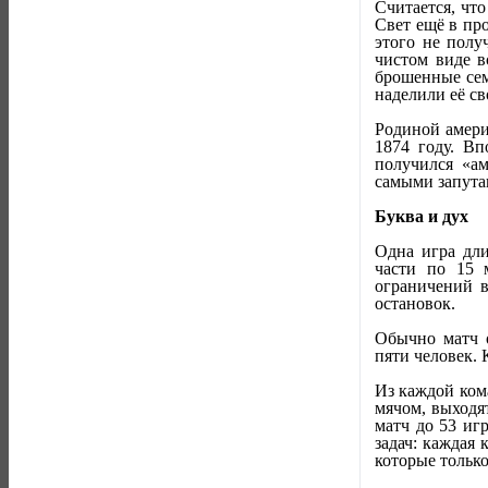
Считается, чт
Свет ещё в пр
этого не полу
чистом виде в
брошенные сем
наделили её с
Родиной амери
1874 году. Вп
получился «ам
самыми запут
Буква и дух
Одна игра дли
части по 15 
ограничений в
остановок.
Обычно матч о
пяти человек. 
Из каждой кома
мячом, выходя
матч до 53 иг
задач: каждая
которые тольк