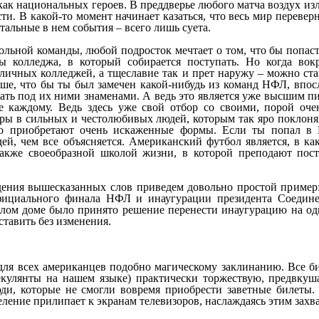
ак национальных героев. В преддверье любого матча воздух изл
ти. В какой-то момент начинает казаться, что весь мир переверн
стальные в нем события – всего лишь суета.
ольной команды, любой подросток мечтает о том, что бы попас
ы колледжа, в который собирается поступать. Но когда вок
зличных колледжей, а тщеславие так и прет наружу – можно ста
ше, что бы ты был замечен какой-нибудь из команд НФЛ, впос
ать под их ними знаменами. А ведь это является уже высшим п
е каждому. Ведь здесь уже свой отбор со своими, порой оче
ры в сильных и честолюбивых людей, которым так яро поклоня
то приобретают очень искаженные формы. Если ты попал в
ей, чем все объясняется. Американский футбол является, в ка
также своеобразной школой жизни, в которой преподают пост
ения вышесказанных слов приведем довольно простой пример:
фициального финала НФЛ и инаугурации президента Соедин
елом доме было принято решение перенести инаугурацию на оди
тавить без изменения.
для всех американцев подобно магическому заклинанию. Все б
екулянты на нашем языке) практически торжествую, предвку
ди, которые не смогли вовремя приобрести заветные билеты. 
селение прилипает к экранам телевизоров, наслаждаясь этим за