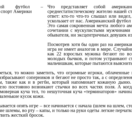
Что представляет собой америка
среднестатистическому жителю нашей с
ответ: кто-то что-то слышал или видел
ускользает от нас. Американский футбол
Это самая сокровенная мечта любого ам
сочетании с мускулистыми мужчинами 
обывателя, ни эксцентричных девушек и
Посмотрев хотя бы один раз на америка
игра не имеет аналогов в мире. Случайны
как 22 взрослых мужика бегают по вс
молодых бычков, и потом устраивают с
мальчишкам, которые пытаются выяснить 
еться, то можно заметить, что огромные игроки, облаченные
разбрасывают соперников и бегают не просто так, а с определ
м, также как и в регби, который напоминает кожаную дыню.
дело постоянно возникают стычки во всех частях поля. А ког
имоверная куча тел, то нешуточная куча «терминаторов» начина
маленькие кусок кожи.
ывается опять игре – все начинается с начала (шлем на шлем, ст
ие шлемы, во рту – капы, и только на руки одеты легкие перчатк
вить жесткий бросок.