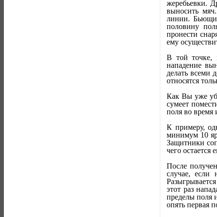
жеребьевки. Д
выносить мяч.
линии. Бьющий
половину пол
пронести снар
ему осуществит
В той точке, 
нападение вын
делать всеми 
относятся толь
Как Вы уже уб
сумеет помест
поля во время 
К примеру, од
минимум 10 яр
Защитники соп
чего остается 
После получен
случае, если
Разыгрывается
этот раз напа
пределы поля и
опять первая п