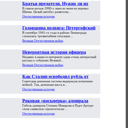
Братья предатели. Нужно ли их
В самом начале 2000-х занесло меня на перевал
прощать?
Шипка. Целый автобус развеселы...
Отечественная история
Годовщина подвига: Петергофский
В сентябре 1941-го года в районе Ленинграда
десант
сложилась чрезвычайная ситуация....
Великая Отечественная война
Невероятная история офицера
Недавно я нашел в интернете один очень интересный
Красной Армии (быль)
рассказ о событиях Великой...
Великая Отечественная война
Как Сталин освободил рубль от
Советская денежная система выдержала испытание
доллара
войной. Так, денежная масса в...
Отечественная история
Роковая «восьмерка» адмирала
Гибель адмирала Степана Макарова в Порт-Артуре
Макарова
стала символом стратегически ...
Отечественная история