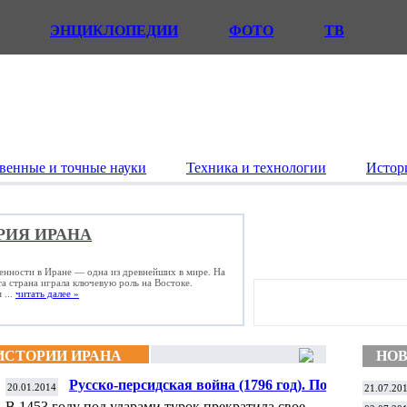
ЭНЦИКЛОПЕДИИ
ФОТО
ТВ
венные и точные науки
Техника и технологии
Истор
РИЯ ИРАНА
енности в Иране — одна из древнейших в мире. На
та страна играла ключевую роль на Востоке.
 ...
читать далее »
ИСТОРИИ ИРАНА
НОВ
Русско-персидская война (1796 год). Поход
20.01.2014
21.07.20
графа Зубова
В 1453 году под ударами турок прекратила свое