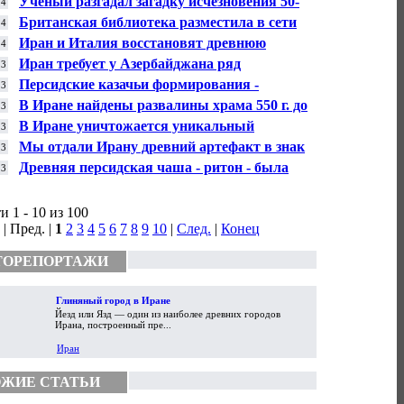
Учёный разгадал загадку исчезновения 50-
14
тысячной персидской армии
Британская библиотека разместила в сети
14
персидские манускрипты
Иран и Италия восстановят древнюю
14
крепость Арг-е Бам
Иран требует у Азербайджана ряд
13
исторических документов
Персидские казачьи формирования -
13
инструмент внешней политики России (1879
В Иране найдены развалины храма 550 г. до
13
- 1920)
н.э.
В Иране уничтожается уникальный
13
некрополь с фаллическими скульптурами
Мы отдали Ирану древний артефакт в знак
13
доброй воли
Древняя персидская чаша - ритон - была
13
передана дипломатам из Ирана
 1 - 10 из 100
| Пред. |
1
2
3
4
5
6
7
8
9
10
|
След.
|
Конец
ТОРЕПОРТАЖИ
Глиняный город в Иране
Йезд или Язд — один из наиболее древних городов
Ирана, построенный пре...
Иран
ЖИЕ СТАТЬИ