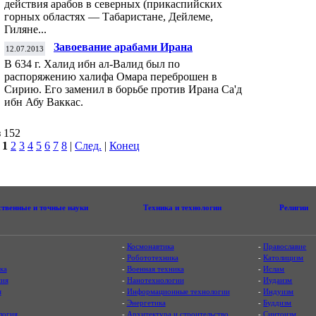
действия арабов в северных (прикаспийских
горных областях — Табаристане, Дейлеме,
Гиляне...
Завоевание арабами Ирана
12.07.2013
В 634 г. Халид ибн ал-Валид был по
распоряжению халифа Омара переброшен в
Сирию. Его заменил в борьбе против Ирана Са'д
ибн Абу Ваккас.
з 152
|
1
2
3
4
5
6
7
8
|
След.
|
Конец
ственные и точные науки
Техника и технологии
Религии
-
Космонавтика
-
Православие
-
Робототехника
-
Католицизм
ка
-
Военная техника
-
Ислам
ия
-
Нанотехнологии
-
Иудаизм
я
-
Информационные технологии
-
Индуизм
-
Энергетика
-
Буддизм
логия
-
Архитектура и строительство
-
Синтоизм