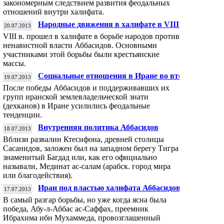
закономерным следствием развития феодальных
отношений внутри халифата.
Народные движения в халифате в VIII —
20.07.2013
IX вв.
VIII в. прошел в халифате в борьбе народов против
ненавистной власти Аббасидов. Основными
участниками этой борьбы были крестьянские
массы.
Социальные отношения в Иране во второй
19.07.2013
половине VIII — IX вв.
После победы Аббасидов и поддерживавших их
групп иранской землевладельческой знати
(дехканов) в Иране усилились феодальные
тенденции.
Внутренняя политика Аббасидов
18.07.2013
Вблизи развалин Ктесифона, древней столицы
Сасанидов, заложен был на западном берегу Тигра
знаменитый Багдад или, как его официально
называли, Мединат ас-салам (арабск. город мира
или благодействия).
Иран под властью халифата Аббасидов
17.07.2013
В самый разгар борьбы, но уже когда ясна была
победа, Абу-л-Аббас ас-Саффах, преемник
Ибрахима ибн Мухаммеда, провозглашенный