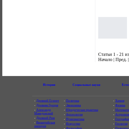
Статьи 1 - 21 и
Начало | Пред. 
История
Социальные науки
Есте
-
Древний Египет
-
Политика
-
Химия
-
Древняя Греция
-
Экономика
-
Физика
-
Александр
-
Юридическая практика
-
Математи
Македонский
-
Археология
-
Астроном
-
Древний Рим
-
Нумизматика
-
Географи
-
Византийская
-
Искусство
-
Геология
империя
-
Философия
-
Палеонто