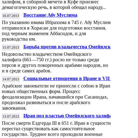
халифом, в соборной мечети в Куфе произнес
демагогическую речь, в которой обещал народу...
Восстание Абу Муслима
16.07.2013
По указанию имама Ибрахима в 745 г. Абу Муслим
отправился в Хорасан для подготовки восстания,
под черным знаменем Аббасидов, и для
руководства им.
Борьба против владычества Омейядского
15.07.2013
халифата в Иране
Недовольство владычеством Омейядского
халифата (661—750 гг.) росло не только среди
персов и других покоренных арабами народов, но
и в среде самих арабов.
Социальные отношения в Иране в VII —
14.07.2013
первой половине VIII вв.
Арабские завоеватели не принесли с собою в Иран
новых общественных форм. Процесс
феодализации Ирана, начавшийся при Сасанидах,
продолжал развиваться и после арабского
завоевания.
Иран под властью Омейядского халифата
13.07.2013
После смерти Ездгерда III в 651 г. Иран в сущности
перестал существовать как самостоятельное
государство. Труднее всего проходили военные