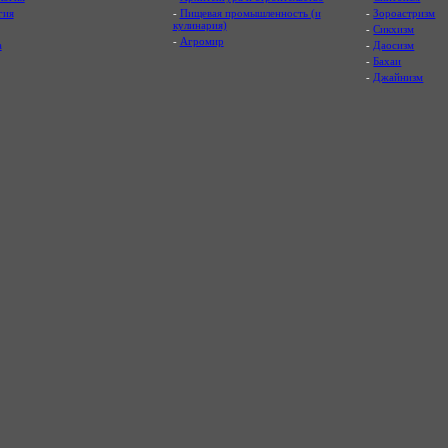
гия
-
Пищевая промышленность (и
-
Зороастризм
кулинария)
-
Сикхизм
-
Агромир
а
-
Даосизм
-
Бахаи
-
Джайнизм