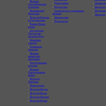
-
Великие
-
Демография
-
Океаноло
географические
открытия
-
Педагогика
-
Биология
-
Итальянский
-
Социология и социальные
-
Медицин
Ренессанс
явления
-
Экология
-
История Европы
-
Лингвистика
в Средние века
-
Психология
-
Раннее Новое
время
-
Государство
Джучидов /
Золотая Орда
-
Крымское
ханство
-
Османская
империя
-
Великое
княжество
Литовское
-
Отечественная
история
-
Великая
Отечественная
война
-
История
Америки
-
Новое время
-
История Индии
-
История Китая
-
История Японии
-
История Ирана