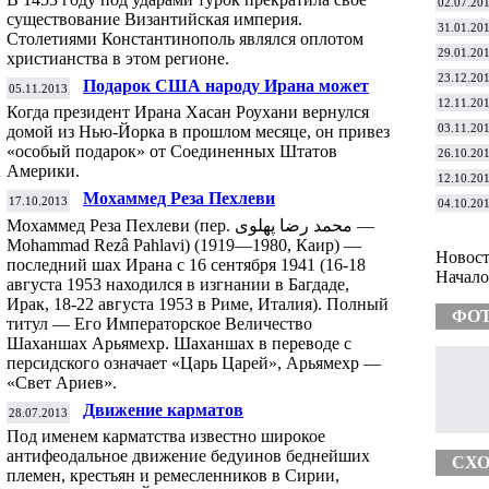
02.07.20
существование Византийская империя.
31.01.20
Столетиями Константинополь являлся оплотом
29.01.20
христианства в этом регионе.
23.12.20
Подарок США народу Ирана может
05.11.2013
оказаться фальшивкой
12.11.20
Когда президент Ирана Хасан Роухани вернулся
03.11.20
домой из Нью-Йорка в прошлом месяце, он привез
«особый подарок» от Соединенных Штатов
26.10.20
Америки.
12.10.20
Мохаммед Реза Пехлеви
17.10.2013
04.10.20
Мохаммед Реза Пехлеви (пер. محمد رضا پهلوی —
Mohammad Rezâ Pahlavi) (1919—1980, Каир) —
Новости
последний шах Ирана с 16 сентября 1941 (16-18
Начало 
августа 1953 находился в изгнании в Багдаде,
Ирак, 18-22 августа 1953 в Риме, Италия). Полный
ФО
титул — Его Императорское Величество
Шаханшах Арьямехр. Шаханшах в переводе с
персидского означает «Царь Царей», Арьямехр —
«Свет Ариев».
Движение карматов
28.07.2013
Под именем карматства известно широкое
антифеодальное движение бедуинов беднейших
СХО
племен, крестьян и ремесленников в Сирии,