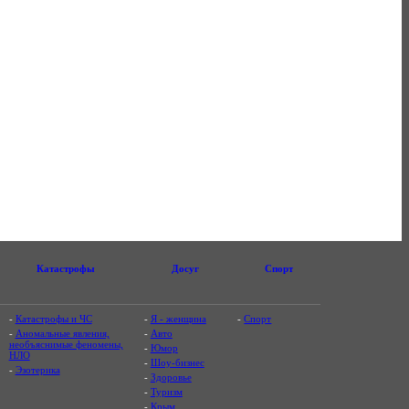
Катастрофы
Досуг
Спорт
-
Катастрофы и ЧС
-
Я - женщина
-
Спорт
-
Аномальные явления,
-
Авто
необъяснимые феномены,
-
Юмор
НЛО
-
Шоу-бизнес
-
Эзотерика
-
Здоровье
-
Туризм
-
Крым