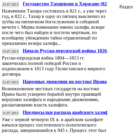
Государство Тахиридов в Хорасане (821—
23.07.2013
Раздел
873)
Назначение Тахира состоялось в 821 г., а уже через
год, в 822 г., Тахир в одну из пятниц выключил из
хутбы на пятничном богослужении в соборной
мечети г. Мерва поминание имени халифа, вскоре
после чего был найден в постели мертвым, по
всеобщему убеждению тайно отравленный по
приказанию везира халифа...
Начало Русско-персидской войны 1826—
23.07.2013
1828 гг. Героическая оборона Шуши
Русско-персидская война 1804—1813 гг.
закончилась полной победой России и
подписанием в 1813 году Гюлистанского мирного
договора.
Народные движения на востоке Ирана
22.07.2013
Возникновение местных государств на востоке
Ирана было ускорено борьбой внутри правящей
верхушки халифата и народными движениями,
расшатавшими власть халифата.
Предпосылки распада арабского халифата
21.07.2013
Уже с первой четверти IX в. в арабском халифате
начался процесс постепенного политического
распада, завершившийся к 945 г. Процесс этот был