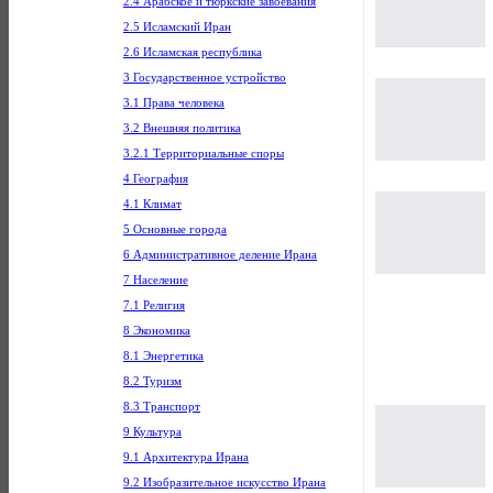
2.4 Арабское и тюркские завоевания
2.5 Исламский Иран
2.6 Исламская республика
3 Государственное устройство
3.1 Права человека
3.2 Внешняя политика
3.2.1 Территориальные споры
4 География
4.1 Климат
5 Основные города
6 Административное деление Ирана
7 Население
7.1 Религия
8 Экономика
8.1 Энергетика
8.2 Туризм
8.3 Транспорт
9 Культура
9.1 Архитектура Ирана
9.2 Изобразительное искусство Ирана