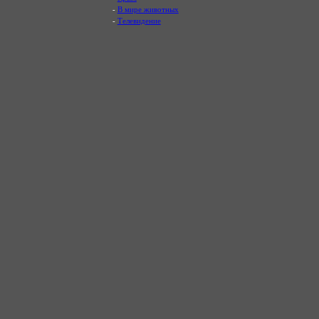
-
В мире животных
-
Телевидение