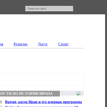
ия
Религии
Досуг
Спорт
ОСТИ ПО ИСТОРИИ ИРАНА
Время, когда Иран и его ядерная программа
15
были «вне закона», прошло…