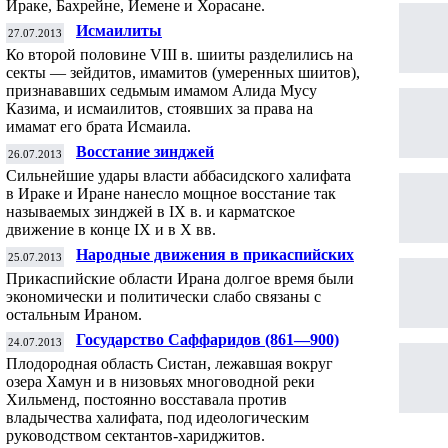
Ираке, Бахрейне, Йемене и Хорасане.
Исмаилиты
27.07.2013
Ко второй половине VIII в. шииты разделились на
секты — зейдитов, имамитов (умеренных шиитов),
признававших седьмым имамом Алида Мусу
Казима, и исмаилитов, стоявших за права на
имамат его брата Исмаила.
Восстание зинджей
26.07.2013
Сильнейшие удары власти аббасидского халифата
в Ираке и Иране нанесло мощное восстание так
называемых зинджей в IX в. и карматское
движение в конце IX и в X вв.
Народные движения в прикаспийских
25.07.2013
областях. Государство Алидов (864—928)
Прикаспийские области Ирана долгое время были
экономически и политически слабо связаны с
остальным Ираном.
Государство Саффаридов (861—900)
24.07.2013
Плодородная область Систан, лежавшая вокруг
озера Хамун и в низовьях многоводной реки
Хильменд, постоянно восставала против
владычества халифата, под идеологическим
руководством сектантов-хариджитов.