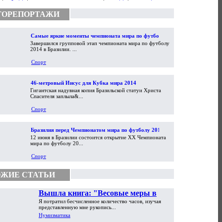
ТОРЕПОРТАЖИ
Самые яркие моменты чемпионата мира по футболу
Завершился групповой этап чемпионата мира по футболу
2014
2014 в Бразилии. ...
Спорт
46-метровый Иисус для Кубка мира 2014
Гигантская надувная копия Бразильской статуи Христа
Спасителя заплыла&...
Спорт
Бразилия перед Чемпионатом мира по футболу 2014
12 июня в Бразилии состоится открытие XX Чемпионата
мира по футболу 20...
Спорт
ЖИЕ СТАТЬИ
Вышла книга: "Весовые меры в
Я потратил бесчисленное количество часов, изучая
торговой практике Античности и
представленную мне рукопись...
Средневековья"
Нумизматика