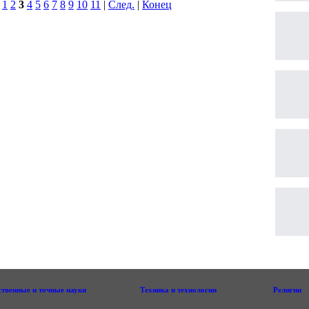
|
1
2
3
4
5
6
7
8
9
10
11
|
След.
|
Конец
ственные и точные науки
Техника и технологии
Религии