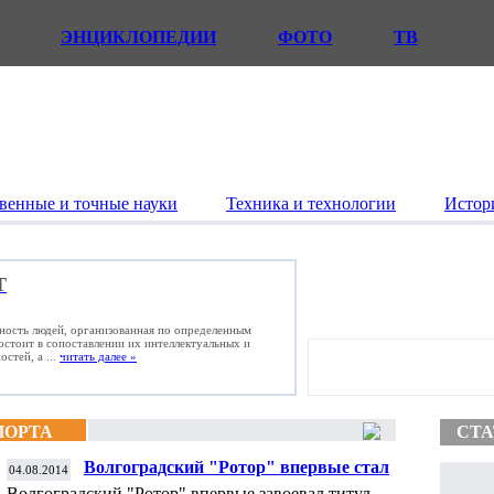
ЭНЦИКЛОПЕДИИ
ФОТО
ТВ
венные и точные науки
Техника и технологии
Истор
Т
ьность людей, организованная по определенным
состоит в сопоставлении их интеллектуальных и
стей, а ...
читать далее »
ПОРТА
СТА
Волгоградский "Ротор" впервые стал
04.08.2014
чемпионом России по пляжному футболу
Волгоградский "Ротор" впервые завоевал титул