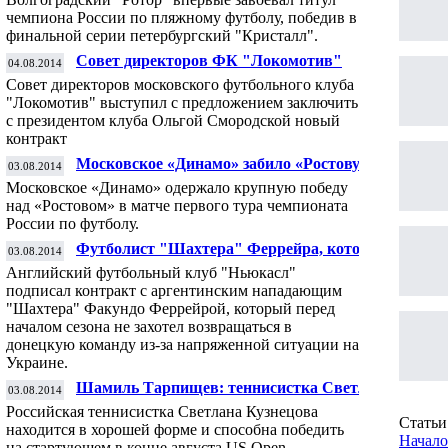
чемпиона России по пляжному футболу, победив в
финальной серии петербургский "Кристалл".
Совет директоров ФК "Локомотив"
04.08.2014
предложил продлить контракт со
Совет директоров московского футбольного клуба
Смородской
"Локомотив" выступил с предложением заключить
с президентом клуба Ольгой Смородской новый
контракт
Московское «Динамо» забило «Ростову»
03.08.2014
семь мячей
Московское «Динамо» одержало крупную победу
над «Ростовом» в матче первого тура чемпионата
России по футболу.
Футболист "Шахтера" Феррейра, который
03.08.2014
не хотел возвращаться в команду, перешел
Английский футбольный клуб "Ньюкасл"
в "Ньюкасл"
подписал контракт с аргентинским нападающим
"Шахтера" Факундо Феррейрой, который перед
началом сезона не захотел возвращаться в
донецкую команду из-за напряженной ситуации на
Украине.
Шамиль Тарпищев: теннисистка Светлана
03.08.2014
Кузнецова способна победить на US Open
Российская теннисистка Светлана Кузнецова
Статьи 
находится в хорошей форме и способна победить
Начало
на стартующем в конце августа US Open