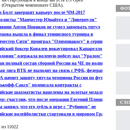
(Открытом чемпионате США).
ФО
н Болт завершит карьеру после ЧМ-2017
олисты "Манчестер Юнайтед и "Ливерпуля"
ают в финале товарищеского турнира в США
иянин Антон Новиков не сумел завоевать титул
иона мира по боксу
ецова вышла в финал теннисного турнира в
нгтоне, обыграв Макарову
честер Сити" проиграл "Олимпиакосу" в серии
льти в матче товарищеского турнира
ийский боксер Ковалев нокаутировал Капарелло во 2-
унде
довия" одержала волевую победу над "Уралом" в 1-
ре РФПЛ
ан полный состав сборной России на ЧЕ по водным
м спорта
ая лига ВТБ не выходит на связь с РФБ, федерация
 ответа - Европейцев
 начнет защиту титула чемпиона России по футболу
ем с "Торпедо"
ькофф-Саксо" подписала контракты с
гонщиками Игнатьевым и Уиггинсом
ийские шахматисты нацелены на золотые медали
ирной олимпиады в Норвегии
ер: счастлив, что после операции Евгений Плющенко
СХО
т исполнять четверные прыжки
а заявил, что его дубль в игре с "Рубином" не
ется "приветом Капелло"
ийские волейболистки стартовали в мировом Гран-
с победы над американками
 из 11022