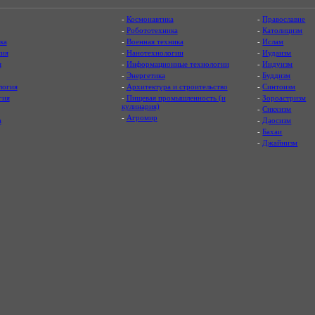
-
Космонавтика
-
Православие
-
Робототехника
-
Католицизм
ка
-
Военная техника
-
Ислам
ия
-
Нанотехнологии
-
Иудаизм
я
-
Информационные технологии
-
Индуизм
-
Энергетика
-
Буддизм
логия
-
Архитектура и строительство
-
Синтоизм
гия
-
Пищевая промышленность (и
-
Зороастризм
кулинария)
-
Сикхизм
-
Агромир
а
-
Даосизм
-
Бахаи
-
Джайнизм