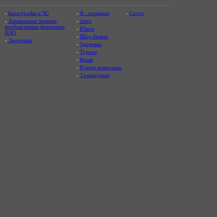
-
Катастрофы и ЧС
-
Я - женщина
-
Спорт
-
Аномальные явления,
-
Авто
необъяснимые феномены,
-
Юмор
НЛО
-
Шоу-бизнес
-
Эзотерика
-
Здоровье
-
Туризм
-
Крым
-
В мире животных
-
Телевидение