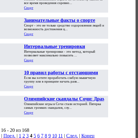
истории
все время проведения соревно...
Спорт
Занимательные факты о спорте
Спорт - это не только средство оздоровления людей и
возможность достижения ц...
Спорт
Интервальные тренировки
Интервальные тренировки - это метод, который
позволяет максимально повысить ...
Спорт
10 правил работы с отстающими
Если вы хотите проработать слабую мышечную
мышцами
группу или в принципе начать разв...
Спорт
Олимпийские скандалы Сочи: Драма
Олимпийские игры в Сочи стали историей. Пятерка
Плющенко и китайский допинг
самых громких скандалов, слу...
Спорт
16 - 20 из 168
|
Пред.
|
1
2
3
4
5
6
7
8
9
10
11
|
След.
|
Конец