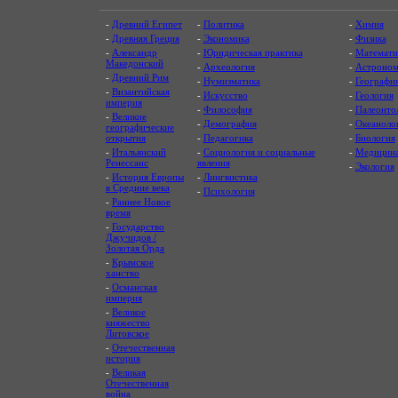
-
Древний Египет
-
Политика
-
Химия
-
Древняя Греция
-
Экономика
-
Физика
-
Александр
-
Юридическая практика
-
Математи
Македонский
-
Археология
-
Астроном
-
Древний Рим
-
Нумизматика
-
Географи
-
Византийская
-
Искусство
-
Геология
империя
-
Философия
-
Палеонто
-
Великие
-
Демография
-
Океаноло
географические
открытия
-
Педагогика
-
Биология
-
Итальянский
-
Социология и социальные
-
Медицин
Ренессанс
явления
-
Экология
-
История Европы
-
Лингвистика
в Средние века
-
Психология
-
Раннее Новое
время
-
Государство
Джучидов /
Золотая Орда
-
Крымское
ханство
-
Османская
империя
-
Великое
княжество
Литовское
-
Отечественная
история
-
Великая
Отечественная
война