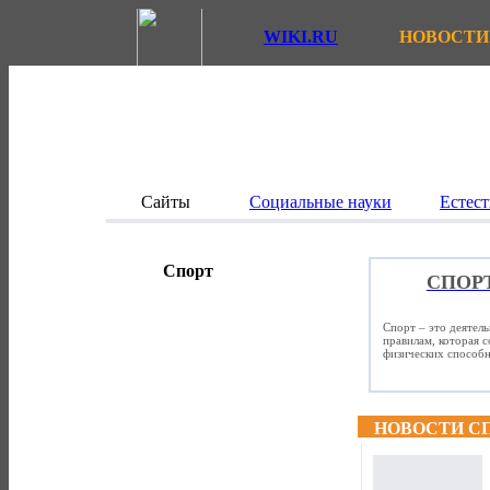
WIKI.RU
НОВОСТИ
Сайты
Социальные науки
Естест
Спорт
СПОР
Спорт – это деятел
правилам, которая 
физических способно
НОВОСТИ С