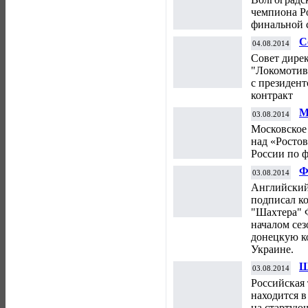
чемпиона Р
финальной 
С
04.08.2014
п
Совет дире
С
"Локомотив
с президен
контракт
М
03.08.2014
с
Московское
над «Ростов
России по ф
Ф
03.08.2014
н
Английский
в
подписал к
"Шахтера" 
началом сез
донецкую к
Украине.
Ш
03.08.2014
К
Российская
находится в
на стартую