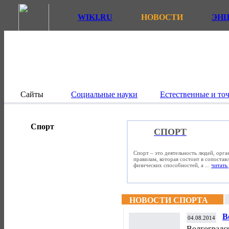
WIKI.RU
НОВОСТИ
ЭН
Сайты
Социальные науки
Естественные и то
Спорт
СПОРТ
Спорт – это деятельность людей, орг
правилам, которая состоит в сопостав
физических способностей, а ...
читать 
НОВОСТИ СПОРТА
В
04.08.2014
ч
Волгоградск