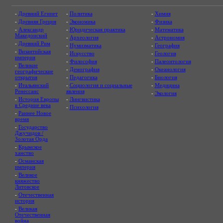
-
Древний Египет
-
Политика
-
Химия
-
Древняя Греция
-
Экономика
-
Физика
-
Александр
-
Юридическая практика
-
Математика
Македонский
-
Археология
-
Астрономия
-
Древний Рим
-
Нумизматика
-
География
-
Византийская
-
Искусство
-
Геология
империя
-
Философия
-
Палеонтология
-
Великие
-
Демография
-
Океанология
географические
открытия
-
Педагогика
-
Биология
-
Итальянский
-
Социология и социальные
-
Медицина
Ренессанс
явления
-
Экология
-
История Европы
-
Лингвистика
в Средние века
-
Психология
-
Раннее Новое
время
-
Государство
Джучидов /
Золотая Орда
-
Крымское
ханство
-
Османская
империя
-
Великое
княжество
Литовское
-
Отечественная
история
-
Великая
Отечественная
война