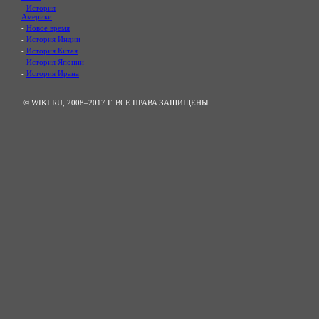
-
История
Америки
-
Новое время
-
История Индии
-
История Китая
-
История Японии
-
История Ирана
© WIKI.RU, 2008–2017 Г. ВСЕ ПРАВА ЗАЩИЩЕНЫ.