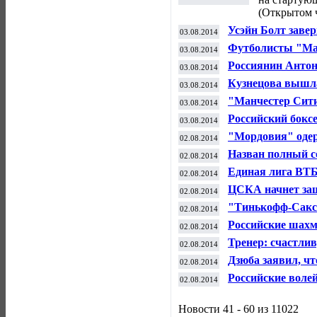
(Открытом 
Усэйн Болт заве
03.08.2014
Футболисты "Ма
03.08.2014
сыграют в фина
Россиянин Антон
03.08.2014
чемпиона мира п
Кузнецова вышла
03.08.2014
Вашингтоне, об
"Манчестер Сити
03.08.2014
пенальти в матч
Российский бокс
03.08.2014
м раунде
"Мордовия" одер
02.08.2014
м туре РФПЛ
Назван полный с
02.08.2014
видам спорта
Единая лига ВТБ
02.08.2014
ждет ответа - Ев
ЦСКА начнет защ
02.08.2014
матчем с "Торпе
"Тинькофф-Саксо
02.08.2014
велогонщиками 
Российские шахм
02.08.2014
Всемирной олим
Тренер: счастли
02.08.2014
может исполнят
Дзюба заявил, чт
02.08.2014
является "приве
Российские воле
02.08.2014
при с победы на
Новости 41 - 60 из 11022