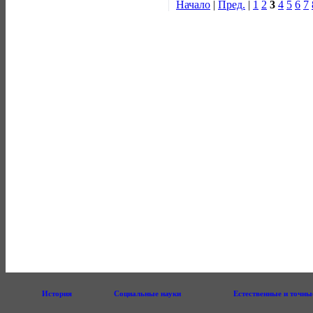
Начало
|
Пред.
|
1
2
3
4
5
6
7
История
Социальные науки
Естественные и точны