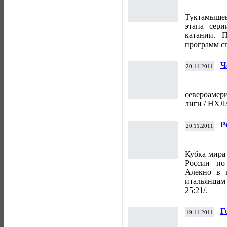
к
Туктамышев
этапа сер
катании. 
программ сп
Ч
20.11.2011
североаме
лиги / НХЛ/
Р
20.11.2011
с
Я
Кубка мира
России по
Алекно в 
итальянцам
25:21/.
Г
19.11.2011
п