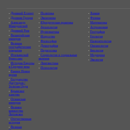
-
Древний Египет
-
Политика
-
Химия
-
Древняя Греция
-
Экономика
-
Физика
-
Александр
-
Юридическая практика
-
Математика
Македонский
-
Археология
-
Астрономия
-
Древний Рим
-
Нумизматика
-
География
-
Византийская
-
Искусство
-
Геология
империя
-
Философия
-
Палеонтология
-
Великие
-
Демография
-
Океанология
географические
открытия
-
Педагогика
-
Биология
-
Итальянский
-
Социология и социальные
-
Медицина
Ренессанс
явления
-
Экология
-
История Европы
-
Лингвистика
в Средние века
-
Психология
-
Раннее Новое
время
-
Государство
Джучидов /
Золотая Орда
-
Крымское
ханство
-
Османская
империя
-
Великое
княжество
Литовское
-
Отечественная
история
-
Великая