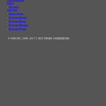
Отечественная
война
-
История
Америки
-
Новое время
-
История Индии
-
История Китая
-
История Японии
-
История Ирана
© WIKI.RU, 2008–2017 Г. ВСЕ ПРАВА ЗАЩИЩЕНЫ.