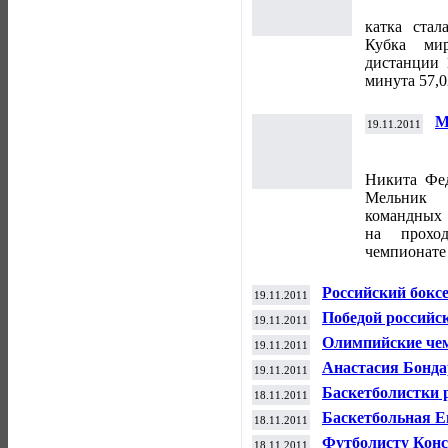
к
м
катка стал
Кубка ми
дистанции 1
минута 57,0
М
19.11.2011
б
п
Никита Фе
Мельник 
командных 
на прохо
чемпионате
Российский бокс
19.11.2011
Интернациональ
Победой российс
19.11.2011
встреча команд 
Олимпийские чем
19.11.2011
Канады лидируют
Анастасия Бонда
19.11.2011
победительницей
Баскетболистки 
18.11.2011
Евролиге у итал
Баскетбольная Е
18.11.2011
Футболисту Конс
18.11.2011