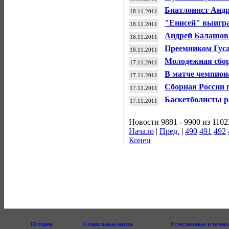
"Гражданина Эст
Биатлонист Андр
18.11.2011
отборочного стар
"Енисей" выигра
18.11.2011
чемпионата Росс
Андрей Балашов п
18.11.2011
директора Росси
Преемником Гуса
18.11.2011
Турции по футбол
Молодежная сбор
17.11.2011
канадцам
В матче чемпион
17.11.2011
Сборная России 
17.11.2011
на чемпионате м
Баскетболисты 
17.11.2011
победу подряд в
Новости 9881 - 9900 из 1102
Начало
|
Пред.
|
490
491
492
Конец
История
Социальные науки
Естественные и точны