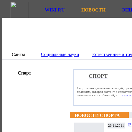
WIKI.RU
НОВОСТИ
ЭН
Сайты
Социальные науки
Естественные и то
Спорт
СПОРТ
Спорт – это деятельность людей, орг
правилам, которая состоит в сопостав
физических способностей, а ...
читать 
НОВОСТИ СПОРТА
Е
20.11.2011
э