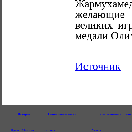
Жармухаме
желающие 
великих иг
медали Оли
Источник
История
Социальные науки
Естественные и точны
-
Древний Египет
-
Политика
-
Химия