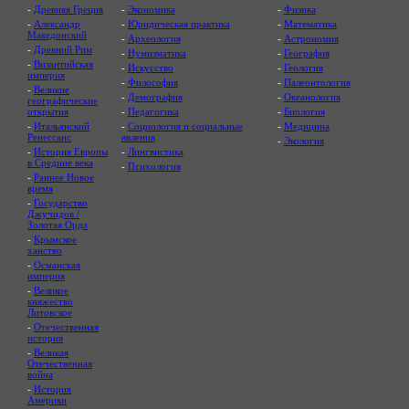
-
Древняя Греция
-
Экономика
-
Физика
-
Александр
-
Юридическая практика
-
Математика
Македонский
-
Археология
-
Астрономия
-
Древний Рим
-
Нумизматика
-
География
-
Византийская
-
Искусство
-
Геология
империя
-
Философия
-
Палеонтология
-
Великие
-
Демография
-
Океанология
географические
открытия
-
Педагогика
-
Биология
-
Итальянский
-
Социология и социальные
-
Медицина
Ренессанс
явления
-
Экология
-
История Европы
-
Лингвистика
в Средние века
-
Психология
-
Раннее Новое
время
-
Государство
Джучидов /
Золотая Орда
-
Крымское
ханство
-
Османская
империя
-
Великое
княжество
Литовское
-
Отечественная
история
-
Великая
Отечественная
война
-
История
Америки