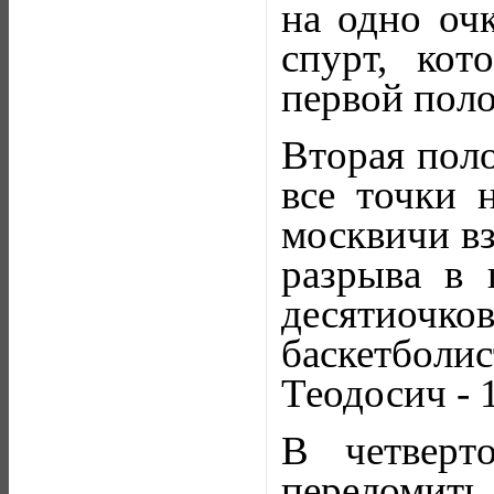
на одно оч
спурт, кот
первой поло
Вторая поло
все точки н
москвичи вз
разрыва в 
десятиоч
баскетболи
Теодосич - 
В четверт
переломит