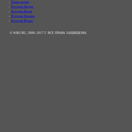
-
Новое время
-
История Индии
-
История Китая
-
История Японии
-
История Ирана
© WIKI.RU, 2008–2017 Г. ВСЕ ПРАВА ЗАЩИЩЕНЫ.