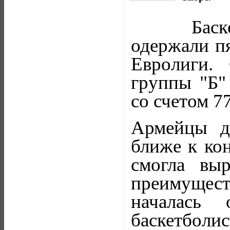
Бас
одержали пя
Евролиги.
группы "Б"
со счетом 77
Армейцы до
ближе к кон
смогла вы
преимущес
началась 
баскетболис