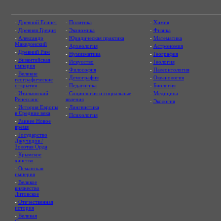
-
Древний Египет
-
Политика
-
Химия
-
Древняя Греция
-
Экономика
-
Физика
-
Александр
-
Юридическая практика
-
Математика
Македонский
-
Археология
-
Астрономия
-
Древний Рим
-
Нумизматика
-
География
-
Византийская
-
Искусство
-
Геология
империя
-
Философия
-
Палеонтология
-
Великие
-
Демография
-
Океанология
географические
открытия
-
Педагогика
-
Биология
-
Итальянский
-
Социология и социальные
-
Медицина
Ренессанс
явления
-
Экология
-
История Европы
-
Лингвистика
в Средние века
-
Психология
-
Раннее Новое
время
-
Государство
Джучидов /
Золотая Орда
-
Крымское
ханство
-
Османская
империя
-
Великое
княжество
Литовское
-
Отечественная
история
-
Великая