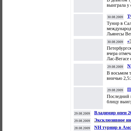
выиграла у 
Т
30.08.2009
Тунир в Са
международ
Льянесы Ве
«
30.08.2009
Петербургс
вчера отмеч
Лас-Вегасе 
N
29.08.2009
В восьмом 
вничью 2,5:
П
29.08.2009
Последний 
блицу выиг
Владимир опен 2
29.08.2009
Эксклюзивное и
29.08.2009
NH турнир в Ам
28.08.2009