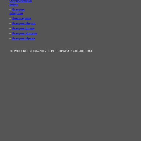
Отечественная
война
-
История
Америки
-
Новое время
-
История Индии
-
История Китая
-
История Японии
-
История Ирана
© WIKI.RU, 2008–2017 Г. ВСЕ ПРАВА ЗАЩИЩЕНЫ.