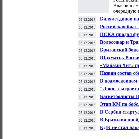
Власов в а
очередную 
Билялетдинов на
06.12.2013
Кубок Первого к
Российская биат
06.12.2013
Кубка мира
ЦСКА продал фут
06.12.2013
Волосожар и Тра
06.12.2013
Гран-при по фиг
Британский бокс
06.12.2013
на Рождество
Шахматы. Росси
06.12.2013
мира
«Майами Хит» пр
06.12.2013
Назван состав с
06.12.2013
Кубка мира
В подмосковном 
06.12.2013
хоккею с мячом 
"Локо" сыграет 
06.12.2013
в 19-м туре ЧР
Баскетболисты Ц
06.12.2013
Улкером" в матч
Этап КМ по бобс
06.12.2013
Парк-Сити
В Сербии стартуе
06.12.2013
женских команд
В Бразилии прой
06.12.2013
футболу 2014 год
КДК не стал нака
05.12.2013
начала матча с 