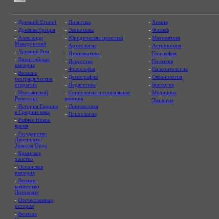
-
Древний Египет
-
Политика
-
Химия
-
Древняя Греция
-
Экономика
-
Физика
-
Александр
-
Юридическая практика
-
Математика
Македонский
-
Археология
-
Астрономия
-
Древний Рим
-
Нумизматика
-
География
-
Византийская
-
Искусство
-
Геология
империя
-
Философия
-
Палеонтология
-
Великие
-
Демография
-
Океанология
географические
открытия
-
Педагогика
-
Биология
-
Итальянский
-
Социология и социальные
-
Медицина
Ренессанс
явления
-
Экология
-
История Европы
-
Лингвистика
в Средние века
-
Психология
-
Раннее Новое
время
-
Государство
Джучидов /
Золотая Орда
-
Крымское
ханство
-
Османская
империя
-
Великое
княжество
Литовское
-
Отечественная
история
-
Великая