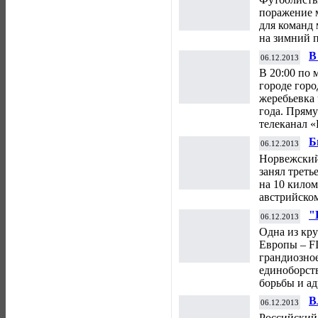
поражение 
для команд 
на зимний 
В
06.12.2013
ч
В 20:00 по 
городе горо
жеребьевка
года. Прям
телеканал «
Б
06.12.2013
К
Норвежский
занял треть
на 10 килом
австрийско
"
06.12.2013
с
Одна из кр
Европы – F
грандиозно
единоборст
борьбы и а
В
06.12.2013
Российский 