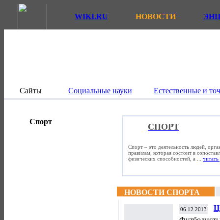
WIKI.RU
НОВОСТИ
ЭН
Сайты
Социальные науки
Естественные и то
Спорт
СПОРТ
Спорт – это деятельность людей, орг
правилам, которая состоит в сопостав
физических способностей, а ...
читать 
НОВОСТИ СПОРТА
Ц
06.12.2013
п
Футболисты