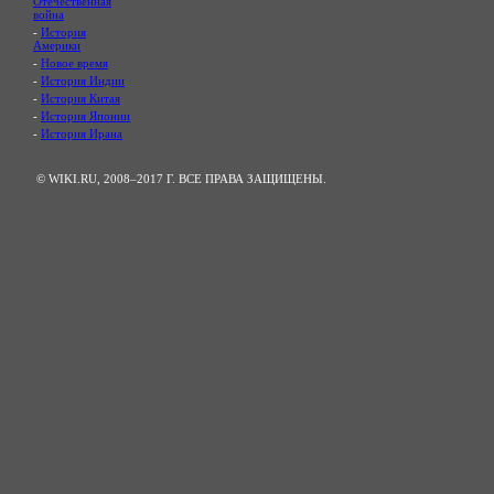
Отечественная
война
-
История
Америки
-
Новое время
-
История Индии
-
История Китая
-
История Японии
-
История Ирана
© WIKI.RU, 2008–2017 Г. ВСЕ ПРАВА ЗАЩИЩЕНЫ.