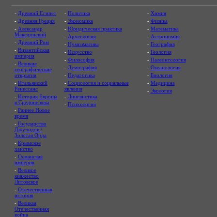
-
Древний Египет
-
Политика
-
Химия
-
Древняя Греция
-
Экономика
-
Физика
-
Александр
-
Юридическая практика
-
Математика
Македонский
-
Археология
-
Астрономия
-
Древний Рим
-
Нумизматика
-
География
-
Византийская
-
Искусство
-
Геология
империя
-
Философия
-
Палеонтология
-
Великие
-
Демография
-
Океанология
географические
открытия
-
Педагогика
-
Биология
-
Итальянский
-
Социология и социальные
-
Медицина
Ренессанс
явления
-
Экология
-
История Европы
-
Лингвистика
в Средние века
-
Психология
-
Раннее Новое
время
-
Государство
Джучидов /
Золотая Орда
-
Крымское
ханство
-
Османская
империя
-
Великое
княжество
Литовское
-
Отечественная
история
-
Великая
Отечественная
война