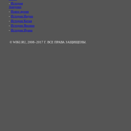
-
История
Америки
-
Новое время
-
История Индии
-
История Китая
-
История Японии
-
История Ирана
© WIKI.RU, 2008–2017 Г. ВСЕ ПРАВА ЗАЩИЩЕНЫ.