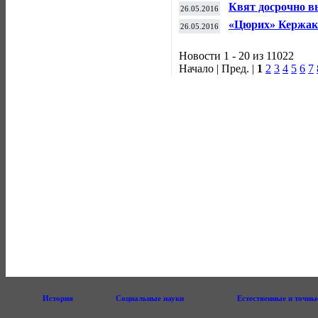
настольному тенн
Квят досрочно в
26.05.2016
«Цюрих» Кержак
26.05.2016
Новости 1 - 20 из 11022
Начало | Пред. |
1
2
3
4
5
6
7
История
Социальные науки
Естественные и точны