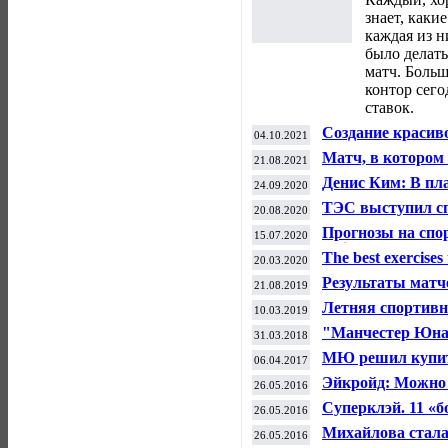
знает, каки
каждая из н
было делать
матч. Боль
контор сего
ставок.
Создание красив
04.10.2021
фармакологии — 
Матч, в котором
21.08.2021
стероидов
вернуться в гла
Денис Ким: В пл
24.09.2020
Старого Света
России в ноябре 
ТЭС выступил с
20.08.2020
велоспорту
Прогнозы на спор
15.07.2020
Insider
The best exercises 
20.03.2020
Результаты матч
21.08.2019
футболу (16-17 ав
Летняя спортивн
10.03.2019
"Манчестер Юнай
31.03.2018
вышли в плей-о
МЮ решил купить
06.04.2017
миллионов евро
Эйкройд: Можно 
26.05.2016
Билялетдинове?
Суперклэй. 11 «б
26.05.2016
вылета
Михайлова стала
26.05.2016