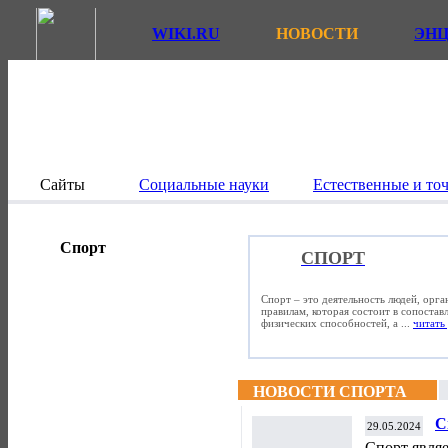
WIKI.RU
НОВОСТИ
ЭН
Сайты
Социальные науки
Естественные и то
Спорт
СПОРТ
Спорт – это деятельность людей, орг
правилам, которая состоит в сопостав
физических способностей, а ...
читать 
НОВОСТИ СПОРТА
С
29.05.2024
Спорт явля