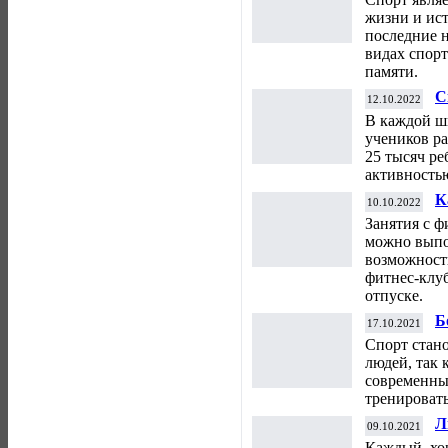
жизни и ис
последние 
видах спорт
памяти.
С
12.10.2022
т
В каждой ш
к
учеников р
25 тысяч ре
активностью
К
10.10.2022
ф
Занятия с ф
можно выпо
возможност
фитнес-клуб
отпуске.
Б
17.10.2021
п
Спорт стан
людей, так 
современных
тренировать
Л
09.10.2021
Каждый, хо