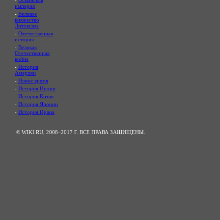
империя
-
Великое
княжество
Литовское
-
Отечественная
история
-
Великая
Отечественная
война
-
История
Америки
-
Новое время
-
История Индии
-
История Китая
-
История Японии
-
История Ирана
© WIKI.RU, 2008–2017 Г. ВСЕ ПРАВА ЗАЩИЩЕНЫ.