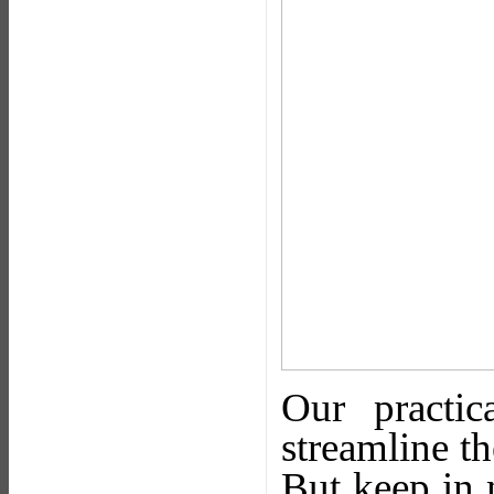
Our practic
streamline t
But keep in 