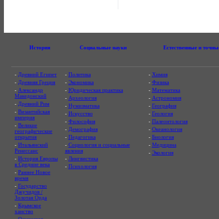
История
Социальные науки
Естественные и точны
-
Древний Египет
-
Политика
-
Химия
-
Древняя Греция
-
Экономика
-
Физика
-
Александр
-
Юридическая практика
-
Математика
Македонский
-
Археология
-
Астрономия
-
Древний Рим
-
Нумизматика
-
География
-
Византийская
-
Искусство
-
Геология
империя
-
Философия
-
Палеонтология
-
Великие
-
Демография
-
Океанология
географические
открытия
-
Педагогика
-
Биология
-
Итальянский
-
Социология и социальные
-
Медицина
Ренессанс
явления
-
Экология
-
История Европы
-
Лингвистика
в Средние века
-
Психология
-
Раннее Новое
время
-
Государство
Джучидов /
Золотая Орда
-
Крымское
ханство
-
Османская