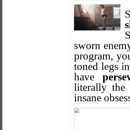
S
s
S
sworn enem
program, you
toned legs i
have
perse
literally th
insane obsess