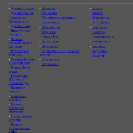
-
Древний Египет
-
Политика
-
Химия
-
Древняя Греция
-
Экономика
-
Физика
-
Александр
-
Юридическая практика
-
Математика
Македонский
-
Археология
-
Астрономия
-
Древний Рим
-
Нумизматика
-
География
-
Византийская
-
Искусство
-
Геология
империя
-
Философия
-
Палеонтология
-
Великие
-
Демография
-
Океанология
географические
открытия
-
Педагогика
-
Биология
-
Итальянский
-
Социология и социальные
-
Медицина
Ренессанс
явления
-
Экология
-
История Европы
-
Лингвистика
в Средние века
-
Психология
-
Раннее Новое
время
-
Государство
Джучидов /
Золотая Орда
-
Крымское
ханство
-
Османская
империя
-
Великое
княжество
Литовское
-
Отечественная
история
-
Великая
Отечественная
война