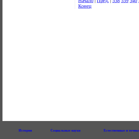
Начало
|
Пред.
|
538
539
540
Конец
История
Социальные науки
Естественные и точны