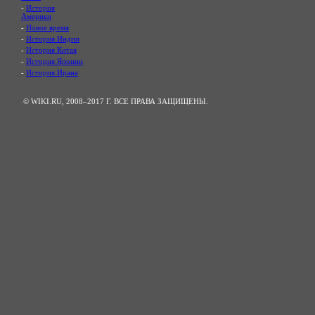
-
История
Америки
-
Новое время
-
История Индии
-
История Китая
-
История Японии
-
История Ирана
© WIKI.RU, 2008–2017 Г. ВСЕ ПРАВА ЗАЩИЩЕНЫ.