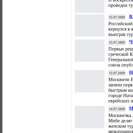
проведен т
В
15.07.2009
п
Российский
вернулся в 
выиграв тур
Ч
15.07.2009
Первые реше
греческой 
Генерально
союза опуб
Н
15.07.2009
М
Москвичи Е
заняли перв
быстрым ша
городе Нат
еврейских и
М
14.07.2009
С
Москвичка 
Мийе делят 
женском ту
международ