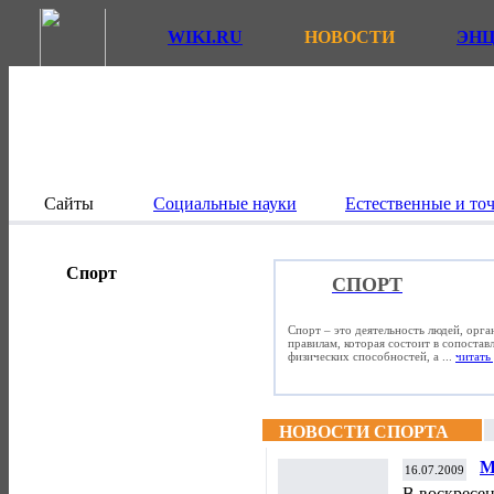
WIKI.RU
НОВОСТИ
ЭН
Сайты
Социальные науки
Естественные и то
Спорт
СПОРТ
Спорт – это деятельность людей, орг
правилам, которая состоит в сопостав
физических способностей, а ...
читать 
НОВОСТИ СПОРТА
М
16.07.2009
«
В воскресе