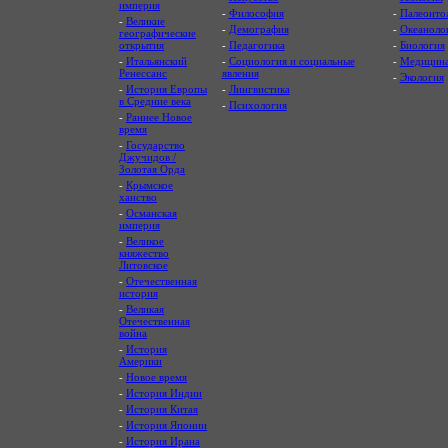
империя
-
Философия
-
Палеонто
-
Великие
-
Демография
-
Океаноло
географические
открытия
-
Педагогика
-
Биология
-
Итальянский
-
Социология и социальные
-
Медицин
Ренессанс
явления
-
Экология
-
История Европы
-
Лингвистика
в Средние века
-
Психология
-
Раннее Новое
время
-
Государство
Джучидов /
Золотая Орда
-
Крымское
ханство
-
Османская
империя
-
Великое
княжество
Литовское
-
Отечественная
история
-
Великая
Отечественная
война
-
История
Америки
-
Новое время
-
История Индии
-
История Китая
-
История Японии
-
История Ирана