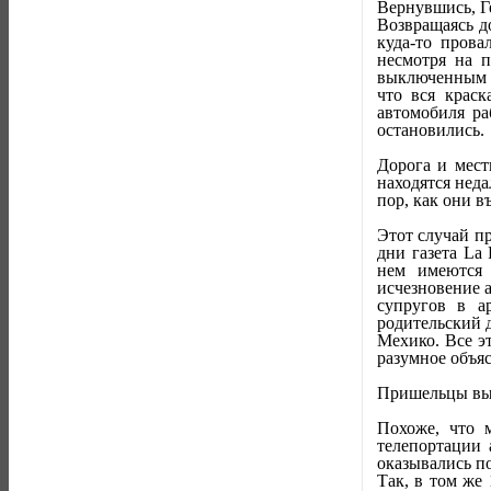
Вернувшись, Г
Возвращаясь д
куда-то прова
несмотря на п
выключенным д
что вся краск
автомобиля ра
остановились.
Дорога и мест
находятся неда
пор, как они в
Этот случай пр
дни газета La
нем имеются 
исчезновение 
супругов в а
родительский 
Мехико. Все э
разумное объя
Пришельцы вы
Похоже, что 
телепортации 
оказывались п
Так, в том же