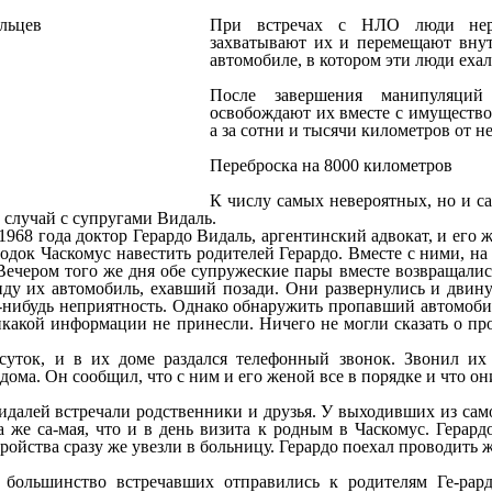
При встречах с НЛО люди нере
захватывают их и перемещают внутр
автомобиле, в котором эти люди еха
После завершения манипуляций
освобождают их вместе с имущество
а за сотни и тысячи километров от не
Переброска на 8000 километров
К числу самых невероятных, но и с
 случай с супругами Видаль.
1968 года доктор Герардо Видаль, аргентинский адвокат, и его 
одок Часкомус навестить родителей Герардо. Вместе с ними, на
Вечером того же дня обе супружеские пары вместе возвращалис
иду их автомобиль, ехавший позади. Они развернулись и двинул
-нибудь неприятность. Однако обнаружить пропавший автомобил
какой информации не принесли. Ничего не могли сказать о пр
суток, и в их доме раздался телефонный звонок. Звонил и
дома. Он сообщил, что с ним и его женой все в порядке и что о
идалей встречали родственники и друзья. У выходивших из сам
а же са-мая, что и в день визита к родным в Часкомус. Герардо
ройства сразу же увезли в больницу. Герардо поехал проводить ж
 большинство встречавших отправились к родителям Ге-рар