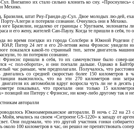
-Сул. Внезапно их стало сильно клонить ко сну. «Проснулись»
ин Мехико.
д, Бразилия, штат Риу-Гранди-ду-Сул. Двое молодых лю-дей, ех
а Порту-Алегри и потеряли сознание. Очнулись они в Мехико.
а юге Бразилии, недалеко от границы с Уругваем, энлонавты 
са и его жену, жителей Сан-Паулу. Когда те пришли в себя, то 
ода во время поездки из города Солсбери в Южной Родезии (т
 ЮАР, Питер 24 лет и его 20-летняя жена Фрэнсис увидели 
роге показался какой-то странный тип, затем двигатель машины
заснули, то ли потеряли сознание.
и Фрэнсис пришли в себя, то их самочувствие было совер-ш
елся «с пол-оборота», и они поехали дальше. Однако в Байт
целый час раньше, чем предполагали. Получалось, что расстоян
ь двигались со средней скоростью более 150 километров в ча
станции выяснилось, что на эти 270 километров они затра
 двигателя их автомобиля вдруг возросла чуть ли не в десять
ометре показывал, что проехали они только 15 километро
» позиций ни Питеру с Фрэнсис, ни кому-либо другому так и не
стникам авторалли
роводилось Южноамериканское авторалли. В ночь с 22 на 23 с
 Мойя, мчались на своем «Ситроене GS-1220» к западу от арген
свет. Они подумали, что это другой участник гонки собираетс
ь около 100 километров в час, он решил не препятствовать сопе