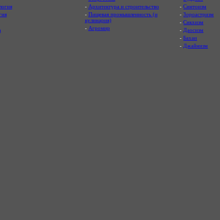
логия
-
Архитектура и строительство
-
Синтоизм
гия
-
Пищевая промышленность (и
-
Зороастризм
кулинария)
-
Сикхизм
-
Агромир
а
-
Даосизм
-
Бахаи
-
Джайнизм