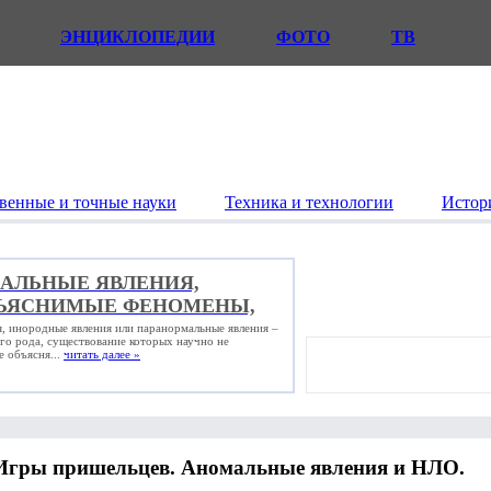
ЭНЦИКЛОПЕДИИ
ФОТО
ТВ
венные и точные науки
Техника и технологии
Истор
АЛЬНЫЕ ЯВЛЕНИЯ,
ЪЯСНИМЫЕ ФЕНОМЕНЫ,
, инородные явления или паранормальные явления –
го рода, существование которых научно не
е объясня...
читать далее »
Игры пришельцев. Аномальные явления и НЛО.