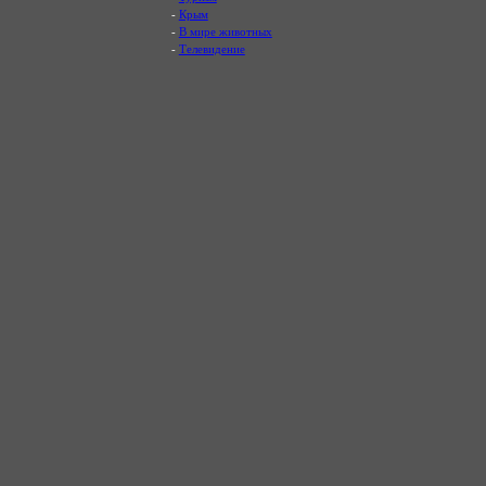
-
Крым
-
В мире животных
-
Телевидение