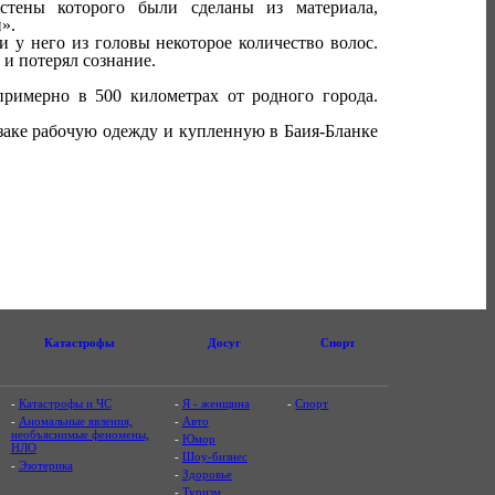
стены которого были сделаны из материала,
».
и у него из головы некоторое количество волос.
 и потерял сознание.
примерно в 500 километрах от родного города.
заке рабочую одежду и купленную в Баия-Бланке
Катастрофы
Досуг
Спорт
-
Катастрофы и ЧС
-
Я - женщина
-
Спорт
-
Аномальные явления,
-
Авто
необъяснимые феномены,
-
Юмор
НЛО
-
Шоу-бизнес
-
Эзотерика
-
Здоровье
-
Туризм