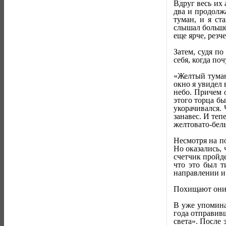
Вдруг весь их 
два и продолж
туман, и я ст
слышал больше
еще ярче, резч
Затем, судя п
себя, когда по
«Желтый туман 
окно я увидел 
небо. Причем 
этого торца бы
укорачивался. 
занавес. И теп
желтовато-белы
Несмотря на п
Но оказались, 
счетчик пройд
что это был т
направлении и
Похищают они
В уже упомина
года отправивш
света». После 