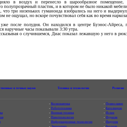
дняло в воздух и перенесло в шарообразное помещение, 
 полупрозрачный пластик, и в котором не было никакой мебели
л, что три низеньких гуманоида взобрались на него и выдернул
ом не ощущал, но вскоре почувствовал себя как во время наркоза
уже после полудня. Он находился в центре Буэнос-Айреса, 
я наручные часы показывали 3:30 утра.
ссказывая о случившемся, Диас показал лежавшую у него в рюк
ственные и точные науки
Техника и технологии
Религии
-
Космонавтика
-
Православие
-
Робототехника
-
Католицизм
ка
-
Военная техника
-
Ислам
ия
-
Нанотехнологии
-
Иудаизм
я
-
Информационные технологии
-
Индуизм
-
Энергетика
-
Буддизм