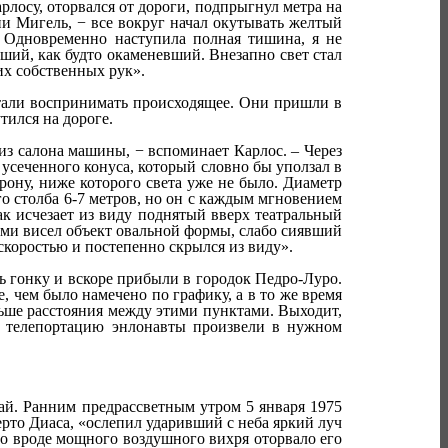
рлосу, оторвался от дороги, подпрыгнул метра на
ии Мигель, − все вокруг начал окутывать желтый
. Одновременно наступила полная тишина, я не
ший, как будто окаменевший. Внезапно свет стал
их собственных рук».
естали воспринимать происходящее. Они пришли в
тился на дороге.
 из салона машины, − вспоминает Карлос. – Через
о усеченного конуса, который словно бы уползал в
рону, ниже которого света уже не было. Диаметр
его столба 6-7 метров, но он с каждым мгновением
как исчезает из виду поднятый вверх театральный
 нами висел объект овальной формы, слабо сиявший
скоростью и постепенно скрылся из виду».
ь гонку и вскоре прибыли в городок Педро-Луро.
е, чем было намечено по графику, а в то же время
ньше расстояния между этими пунктами. Выходит,
ь телепортацию энлонавты произвели в нужном
ай. Ранним предрассветным утром 5 января 1975
ерто Диаса, «ослепил ударивший с неба яркий луч
-то вроде мощного воздушного вихря оторвало его