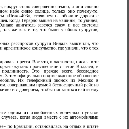
н, вокруг стало совершенно темно, и они словно
ном небе сияло солнце, только оно почему-то,
оем «Пежо-403», стоявшем на обочине дороги с
шея. Когда Герардо вышел из машины, то увидел,
днако двигатель завелся сразу, и все системы
 так же как и те, что были у обоих супругов,
жных расспросов супруги Видаль выяснили, что
 аргентинское консульство, где узнали, что с тех
овала пресса. Вот что, в частности, писала в те
торым окутано происшествие с четой Видалей, в
подлинность. Это, прежде всего, бесследное
ом. Затем официально подтвержденное обращение
томобиле. Их телефонный звонок из Мехико в
том, совершавшим прямой беспосадочный рейс из
ьезно и с доверием, чтобы попытаться найти ему
енте одним из излюбленных конечных пунктов
случаев, когда люди вместе с их автомобилями
не» по Бразилии, остановилась на отдых в штате