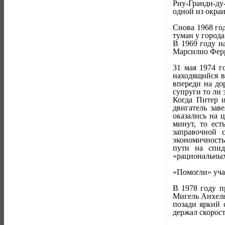
Риу-Гранди-ду
одной из окра
Снова 1968 го
туман у город
В 1969 году н
Марсилио Ферра
31 мая 1974 г
находящийся в
впереди на до
супруги то ли 
Когда Питер 
двигатель зав
оказались на 
минут, то ест
заправочной 
экономичность
пути на спид
«рациональных
«Помогли» уча
В 1978 году п
Мигель Анхель
позади яркий 
держал скорост