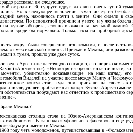
ерардо рассказал им следующее.
омой от родителей, супруги вдруг въехали в очень густой тума
лились. Но в следующее мгновение туман исчез, на безоблач
оздний вечер, находилось почти в зените. Они сидели в св
вигателем. По непонятной причине и у него, и у жены болела 
а на кузове обгорела, словно выжженная паяльной лампой. О
ботали вроде бы нормально. Только часы на приборной доске,
ность вокруг были совершенно незнакомыми, и после осто-ро
леко от мексиканской столицы. Приехав в Мехико, они разыскали
ъехали в туман, прошло уже двое суток.
оизвел в Аргентине настоящую сенсацию, его широко ком-ментир
 Razón («Аргументы»): «Несмотря на ореол фантастичности, ко
моменты, убедительно доказывающие, на наш взгляд, его 
автомобиля Видалей на участке шоссе между Маипу и Часкомус
ргентинское консульство, куда они приехали на своем ав
дом и последующее прибытие в аэропорт Буэнос-Айреса самоле
ти обстоятельства побуждают нас отнестись к происшествию сер
снение».
брали Мехико?
мексиканская столица стала на Южно-Американском контин
автомобилистов. В «анналах» уфологии зафиксирован еще ряд 
осле абдукции именно в Мехико.
 1968 году чета молодоженов, путешествовавшая в «Фольксваге