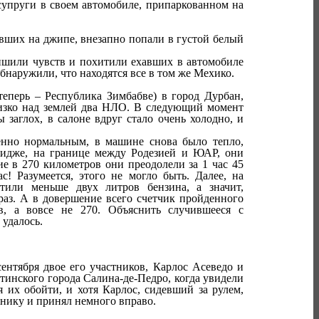
 супруги в своем автомобиле, припаркованном на
авших на джипе, внезапно попали в густой белый
лишили чувств и похитили ехавших в автомобиле
обнаружили, что находятся все в том же Мехико.
еперь – Республика Зимбабве) в город Дурбан,
низко над землей два НЛО. В следующий момент
 заглох, в салоне вдруг стало очень холодно, и
енно нормальным, в машине снова было тепло,
бридже, на границе между Родезией и ЮАР, они
ие в 270 километров они преодолели за 1 час 45
с! Разумеется, этого не могло быть. Далее, на
тили меньше двух литров бензина, а значит,
 раз. А в довершение всего счетчик пройденного
в, а вовсе не 270. Объяснить случившееся с
 удалось.
ентября двое его участников, Карлос Асеведо и
тинского города Салина-де-Педро, когда увидели
я их обойти, и хотя Карлос, сидевший за рулем,
рнику и принял немного вправо.