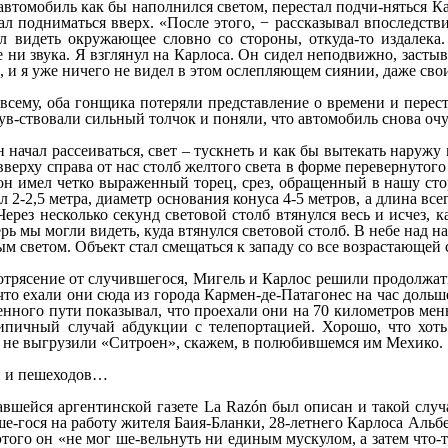
автомобиль как бы наполнился светом, перестал подчи-няться Ка
ал подниматься вверх. «После этого, − рассказывал впоследств
ал видеть окружающее словно со стороны, откуда-то издалека
 ни звука. Я взглянул на Карлоса. Он сидел неподвижно, застыв
е, и я уже ничего не видел в этом ослепляющем сиянии, даже сво
о всему, оба гонщика потеряли представление о времени и пер
чув-ствовали сильный толчок и поняли, что автомобиль снова очу
начал рассеиваться, свет – тускнеть и как бы вытекать наружу
вверху справа от нас столб желтого света в форме перевернутог
он имел четко выраженный торец, срез, обращенный в нашу сто
л 2-2,5 метра, диаметр основания конуса 4-5 метров, а длина вс
Через несколько секунд световой столб втянулся весь и исчез, 
ерь мы могли видеть, куда втянулся световой столб. В небе над
м светом. Объект стал смещаться к западу со все возрастающей 
отрясение от случившегося, Мигель и Карлос решили продолжат
что ехали они сюда из города Кармен-де-Патагонес на час дольш
енного пути показывал, что проехали они на 70 километров ме
ипичный случай абдукции с телепортацией. Хорошо, что хот
 не выгрузили «Ситроен», скажем, в полюбившемся им Мехико.
 и пешеходов…
вшейся аргентинской газете La Razón был описан и такой случ
е-гося на работу жителя Баия-Бланки, 28-летнего Карлоса Альб
этого он «не мог ше-вельнуть ни единым мускулом, а затем что