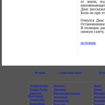
от земли, по
напоминающего
Диас рассказа
Боли он при эт
Очнулся Диас 
Остановившиес
В полиции, ра
свежую газету.
источник
История
Социальные науки
Есте
-
Древний Египет
-
Политика
-
Химия
-
Древняя Греция
-
Экономика
-
Физика
-
Александр
-
Юридическая практика
-
Математи
Македонский
-
Археология
-
Астроном
-
Древний Рим
-
Нумизматика
-
Географи
-
Византийская
-
Искусство
-
Геология