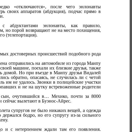
дко «отключаются», после чего энлонавты
ь своих аппаратов (абдукция), подчас прямо в
ли.
 с абдуктантами энлонавты, как правило,
м, но порой возвращают не на место похищения,
го (телепортация).
амых достоверных происшествий подобного рода
жена отправились на автомобиле из города Маипу
 своей машине, поехали их близкие друзья, также
ь домой. Но при въезде в Маипу друзья Видалей
ись обратно, опасаясь, не случилась ли с четой
ь им не удалось. Звонки в полицейские участки
опавших и не на шутку встревоженные родители
х сын, очутившийся в… Мехико, почти за 8000
ни сейчас вылетают в Буэнос-Айрес.
олета супругов не было никаких вещей, а одежда
 держался бодро, но его супругу из-за сильного
ену.
до и с нетерпением ждали там его появления.