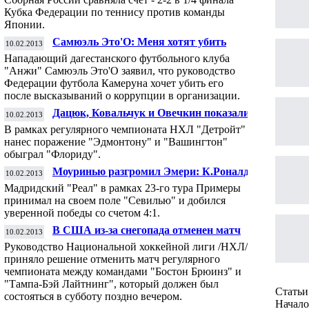
против команды Японии
Кубка Федерации по теннису против команды
Японии.
Самюэль Это'О: Меня хотят убить
10.02.2013
Нападающий дагестанского футбольного клуба
"Анжи" Самюэль Это'О заявил, что руководство
Федерации футбола Камеруна хочет убить его
после высказываний о коррупции в организации.
Дацюк, Ковальчук и Овечкин показали
10.02.2013
класс в НХЛ
В рамках регулярного чемпионата НХЛ "Детройт"
нанес поражение "Эдмонтону" и "Вашингтон"
обыграл "Флориду".
Моуринью разгромил Эмери: К.Роналду
10.02.2013
оформил хет-трик
Мадридский "Реал" в рамках 23-го тура Примеры
принимал на своем поле "Севилью" и добился
уверенной победы со счетом 4:1.
В США из-за снегопада отменен матч
10.02.2013
регулярного чемпионата НХЛ
Руководство Национальной хоккейной лиги /НХЛ/
приняло решение отменить матч регулярного
чемпионата между командами "Бостон Брюинз" и
"Тампа-Бэй Лайтнинг", который должен был
Статьи 
состояться в субботу поздно вечером.
Начало 