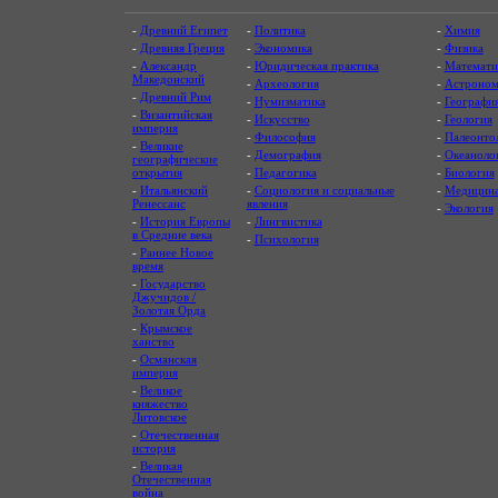
-
Древний Египет
-
Политика
-
Химия
-
Древняя Греция
-
Экономика
-
Физика
-
Александр
-
Юридическая практика
-
Математи
Македонский
-
Археология
-
Астроном
-
Древний Рим
-
Нумизматика
-
Географи
-
Византийская
-
Искусство
-
Геология
империя
-
Философия
-
Палеонто
-
Великие
-
Демография
-
Океаноло
географические
открытия
-
Педагогика
-
Биология
-
Итальянский
-
Социология и социальные
-
Медицин
Ренессанс
явления
-
Экология
-
История Европы
-
Лингвистика
в Средние века
-
Психология
-
Раннее Новое
время
-
Государство
Джучидов /
Золотая Орда
-
Крымское
ханство
-
Османская
империя
-
Великое
княжество
Литовское
-
Отечественная
история
-
Великая
Отечественная
война