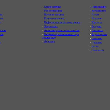
-
Космонавтика
-
Православие
-
Робототехника
-
Католицизм
ка
-
Военная техника
-
Ислам
ия
-
Нанотехнологии
-
Иудаизм
я
-
Информационные технологии
-
Индуизм
-
Энергетика
-
Буддизм
логия
-
Архитектура и строительство
-
Синтоизм
гия
-
Пищевая промышленность (и
-
Зороастризм
кулинария)
-
Сикхизм
-
Агромир
а
-
Даосизм
-
Бахаи
-
Джайнизм