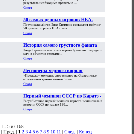
результата необходимо правильно ...
Спорт
50 самых ценных игроков НБА.
Почти каждый год Билл Симмонс составляет рейтинг
Часть первая
50 лучших игроков НБА с точ...
Спорт
История самого грустного фаната
Когда Германия закатила в ворота Бразилии очередной
мира. «На ЧМ-2002 я обменял
мяч, в объектив телекаме...
машину на PlayStation»
Спорт
Легионеры черного короля
«Продажа» молодых спортсменов на Ставрополье –
отлаженный криминальный бизне...
Спорт
Первый чемпион СССР по Каратэ -
Расул Чотанов первый чемпион первого чемпионата в
Расул Чотанов
истории СССР по каратэ 198...
Спорт
1 - 5 из 168
| Пред. |
1
2
3
4
5
6
7
8
9
10
11
|
След.
|
Конец