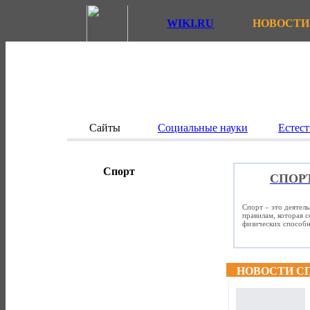
WIKI.RU
НОВОСТИ
Сайты
Социальные науки
Естест
Спорт
СПОР
Спорт – это деятел
правилам, которая 
физических способно
НОВОСТИ С