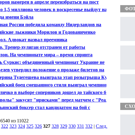
оров намерен в апреле переизбраться на пост
идента СБР
ФО
о 1,5 миллиона человек в воскресенье выйдут на
жню России"
да имени Бэйла
ная России победила команду Нидерландов на
ународном футбольном турнире ветеранов "Кубок
ийские лыжники Морилов и Годованиченко
нд"
рали спринтерский этап Континентального Кубка
ол. Адвокат назвал преемника
в Москве
о. Тренер-хулиган отстранен от работы
лон. На чемпионате мира – время спринта
ь Суркис: объединенный чемпионат Украине не
н
едев утвердил положение о продаже билетов на
нскую Олимпиаду
ерина Тудегешева выиграла этап розыгрыша Кубка
 по сноубордингу в параллельном слаломе
ийский боец смешанного стиля выиграл чемпионский
инок
личко в выборе соперников дошел до тайского бокса
волы" закусят "ирисками" перед матчем с "Реалом"
нс 26-го тура АПЛ)
СХО
ьянский боксер стал кандидатом на бой с
имиром Кличко
 6540 из 11022
|
322
323
324
325
326
327
328
329
330
331
332
|
След.
|