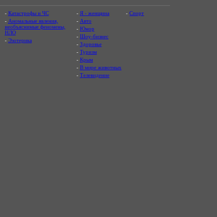
-
Катастрофы и ЧС
-
Я - женщина
-
Спорт
-
Аномальные явления,
-
Авто
необъяснимые феномены,
-
Юмор
НЛО
-
Шоу-бизнес
-
Эзотерика
-
Здоровье
-
Туризм
-
Крым
-
В мире животных
-
Телевидение