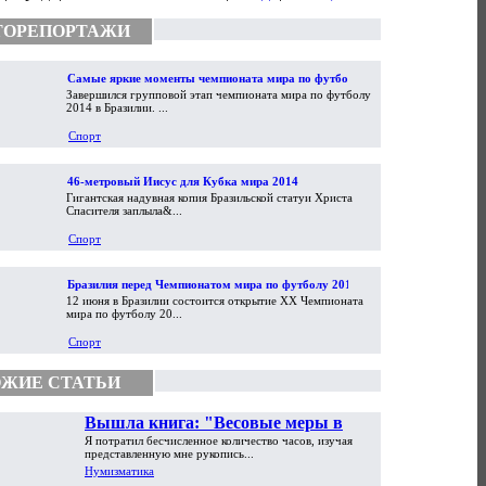
ТОРЕПОРТАЖИ
Самые яркие моменты чемпионата мира по футболу
Завершился групповой этап чемпионата мира по футболу
2014
2014 в Бразилии. ...
Спорт
46-метровый Иисус для Кубка мира 2014
Гигантская надувная копия Бразильской статуи Христа
Спасителя заплыла&...
Спорт
Бразилия перед Чемпионатом мира по футболу 2014
12 июня в Бразилии состоится открытие XX Чемпионата
мира по футболу 20...
Спорт
ЖИЕ СТАТЬИ
Вышла книга: "Весовые меры в
Я потратил бесчисленное количество часов, изучая
торговой практике Античности и
представленную мне рукопись...
Средневековья"
Нумизматика