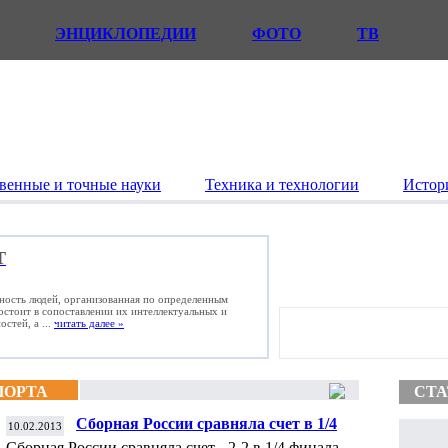
ЭНЦИКЛОПЕДИИ
ФОТО
ТВ
венные и точные науки
Техника и технологии
Истор
Т
ьность людей, организованная по определенным
состоит в сопоставлении их интеллектуальных и
стей, а ...
читать далее »
ПОРТА
СТА
Сборная России сравняла счет в 1/4
10.02.2013
финала Кубка Федерации по теннису
Сборная России сравняла счет - 2-2 в 1/4 финала