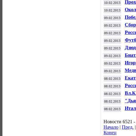
Прох
10.02.2013
през
Окол
10.02.2013
"Лы
Побе
09.02.2013
Сбор
09.02.2013
межд
Росс
09.02.2013
леге
выиг
Футб
09.02.2013
ФИС 
Дзюд
09.02.2013
Биат
09.02.2013
Игор
09.02.2013
нуже
Медв
09.02.2013
сочи
Екат
08.02.2013
мира
Росс
08.02.2013
поед
Вл.К
08.02.2013
"Дья
08.02.2013
(ано
Итал
08.02.2013
Влад
Новости 6521 -
Начало
|
Пред.
Конец