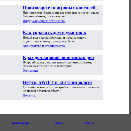
Производители игровых консолей
Производство более мощных игровых консолей стало
достигли предела возможностей
бессмысленным, поскольку те...
Информационные технологии
Как украсить дом и участок к
Новый год уже на подходе, и пора начинать
Новому году
подготовку к этому празднику. Хотя...
Архитектура и строительство
Крах долларовой экономики: два
Вчера общался с одним известным экономистом,
пути обрушения
фамилию которого я по некоторым...
Экономика
Нефть, SWIFT и 120 тонн золота
Есть много тем, которые требуют детального анализа,
но нельзя объять необъят...
Политика
Катастрофы
Досуг
Спорт