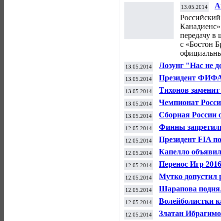
А
13.05.2014
м
Российский
Канадиенс»
передачу в 
с «Бостон 
официальны
Лозунг "Нас не д
13.05.2014
по футболу на Ч
Президент ФИФА 
13.05.2014
инциденту на ма
Тихонов заменит
13.05.2014
России по хокке
Чемпионат Росси
13.05.2014
выступят в "Ол
Сборная России
13.05.2014
чемпионата мира
Финны запретили
12.05.2014
ищет нового трен
Президент FIA п
12.05.2014
этапа "Формулы
Капелло объявил
12.05.2014
ЧМ
Перенос Игр 2016
12.05.2014
будет после ЧМ 
Мутко допустил 
12.05.2014
футболу
Шарапова поднял
12.05.2014
рейтинге
Волейболистки к
12.05.2014
чемпионате мира
Златан Ибрагимо
12.05.2014