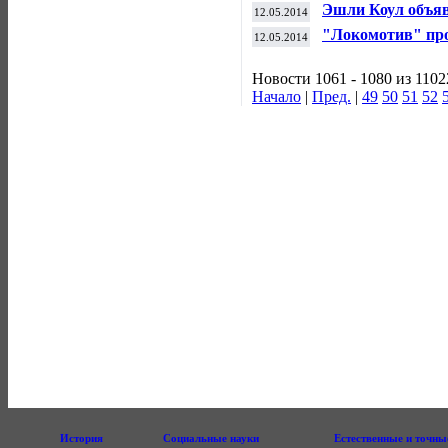
лучшим футболис
Эшли Коул объяв
12.05.2014
сборную Англии 
"Локомотив" про
12.05.2014
чемпионате Росс
Новости 1061 - 1080 из 1102
Начало
|
Пред.
|
49
50
51
52
История
Социальные науки
Естественные и точны