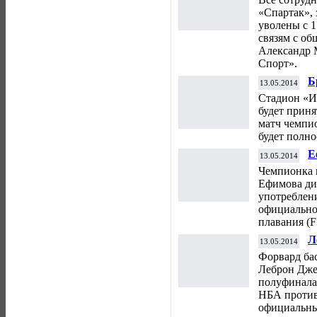
«Спартак», 
уволены с 1
связям с о
Александр 
Спорт».
Б
13.05.2014
м
Стадион «И
будет прин
матч чемпио
будет полно
Е
13.05.2014
н
Чемпионка 
Ч
Ефимова ди
употреблени
официально
плавания (F
Л
13.05.2014
«
Форвард ба
Леброн Джей
полуфинала
НБА против
официальны