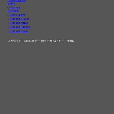
Отечественная
война
-
История
Америки
-
Новое время
-
История Индии
-
История Китая
-
История Японии
-
История Ирана
© WIKI.RU, 2008–2017 Г. ВСЕ ПРАВА ЗАЩИЩЕНЫ.