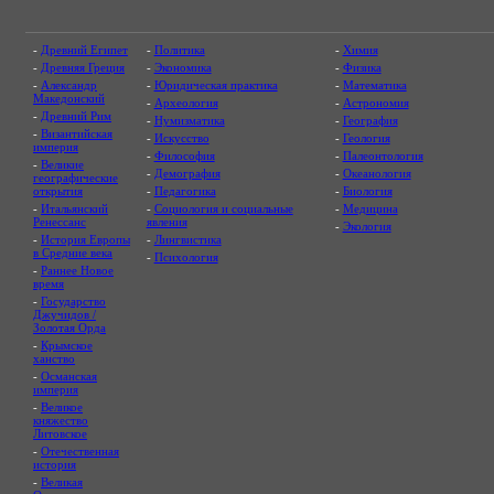
-
Древний Египет
-
Политика
-
Химия
-
Древняя Греция
-
Экономика
-
Физика
-
Александр
-
Юридическая практика
-
Математика
Македонский
-
Археология
-
Астрономия
-
Древний Рим
-
Нумизматика
-
География
-
Византийская
-
Искусство
-
Геология
империя
-
Философия
-
Палеонтология
-
Великие
-
Демография
-
Океанология
географические
открытия
-
Педагогика
-
Биология
-
Итальянский
-
Социология и социальные
-
Медицина
Ренессанс
явления
-
Экология
-
История Европы
-
Лингвистика
в Средние века
-
Психология
-
Раннее Новое
время
-
Государство
Джучидов /
Золотая Орда
-
Крымское
ханство
-
Османская
империя
-
Великое
княжество
Литовское
-
Отечественная
история
-
Великая