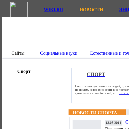
WIKI.RU
НОВОСТИ
ЭН
Сайты
Социальные науки
Естественные и то
Спорт
СПОРТ
Спорт – это деятельность людей, орг
правилам, которая состоит в сопостав
физических способностей, а ...
читать 
НОВОСТИ СПОРТА
С
13.05.2014
у
Все сотрудн