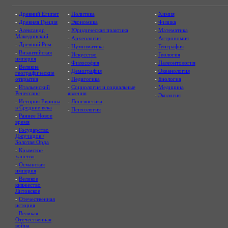
-
Древний Египет
-
Политика
-
Химия
-
Древняя Греция
-
Экономика
-
Физика
-
Александр
-
Юридическая практика
-
Математика
Македонский
-
Археология
-
Астрономия
-
Древний Рим
-
Нумизматика
-
География
-
Византийская
-
Искусство
-
Геология
империя
-
Философия
-
Палеонтология
-
Великие
-
Демография
-
Океанология
географические
открытия
-
Педагогика
-
Биология
-
Итальянский
-
Социология и социальные
-
Медицина
Ренессанс
явления
-
Экология
-
История Европы
-
Лингвистика
в Средние века
-
Психология
-
Раннее Новое
время
-
Государство
Джучидов /
Золотая Орда
-
Крымское
ханство
-
Османская
империя
-
Великое
княжество
Литовское
-
Отечественная
история
-
Великая
Отечественная
война