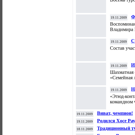
Ф
19.11.2009
Воспоминан
Владимира 
С
19.11.2009
2
Состав учас
И
19.11.2009
Шахматная 
«Семейная л
Н
19.11.2009
«Этюд-конта
командном 
Виват, чемпион!
19.11.2009
Родился Хосе Ра
19.11.2009
Традиционный т
18.11.2009