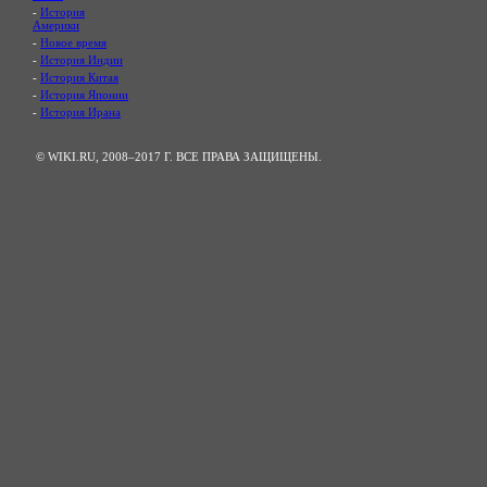
-
История
Америки
-
Новое время
-
История Индии
-
История Китая
-
История Японии
-
История Ирана
© WIKI.RU, 2008–2017 Г. ВСЕ ПРАВА ЗАЩИЩЕНЫ.