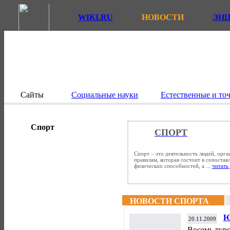
WIKI.RU
НОВОСТИ
ЭН
Сайты
Социальные науки
Естественные и то
Спорт
СПОРТ
Спорт – это деятельность людей, орг
правилам, которая состоит в сопостав
физических способностей, а ...
читать 
НОВОСТИ СПОРТА
Ю
20.11.2009
Восемь туро