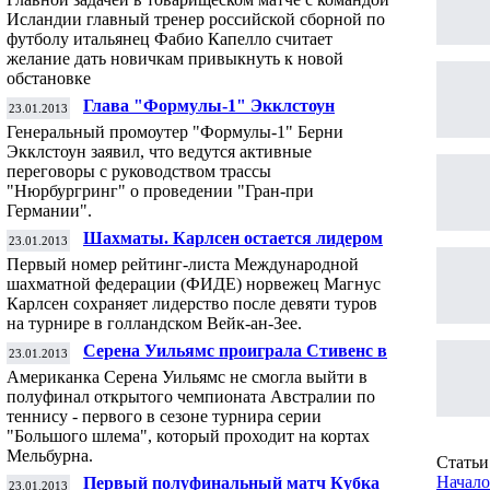
адаптироваться новичкам
Исландии главный тренер российской сборной по
футболу итальянец Фабио Капелло считает
желание дать новичкам привыкнуть к новой
обстановке
Глава "Формулы-1" Экклстоун
23.01.2013
постарается сохранить этап в Германии
Генеральный промоутер "Формулы-1" Берни
Экклстоун заявил, что ведутся активные
переговоры с руководством трассы
"Нюрбургринг" о проведении "Гран-при
Германии".
Шахматы. Карлсен остается лидером
23.01.2013
турнира в Вейк-ан-Зее
Первый номер рейтинг-листа Международной
шахматной федерации (ФИДЕ) норвежец Магнус
Карлсен сохраняет лидерство после девяти туров
на турнире в голландском Вейк-ан-Зее.
Серена Уильямс проиграла Стивенс в
23.01.2013
четвертьфинале чемпионата Австралии
Американка Серена Уильямс не смогла выйти в
полуфинал открытого чемпионата Австралии по
теннису - первого в сезоне турнира серии
"Большого шлема", который проходит на кортах
Мельбурна.
Статьи 
Начало
Первый полуфинальный матч Кубка
23.01.2013