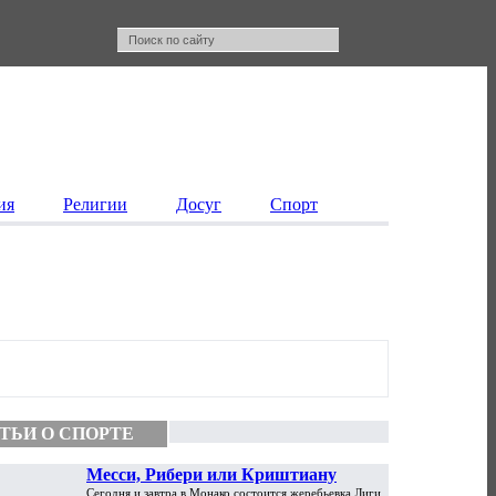
ия
Религии
Досуг
Спорт
ТЬИ О СПОРТЕ
Месси, Рибери или Криштиану
Сегодня и завтра в Монако состоится жеребьевка Лиги