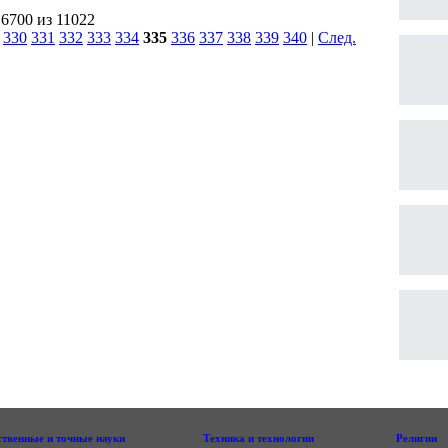
 6700 из 11022
|
330
331
332
333
334
335
336
337
338
339
340
|
След.
|
ственные и точные науки
Техника и технологии
Религии