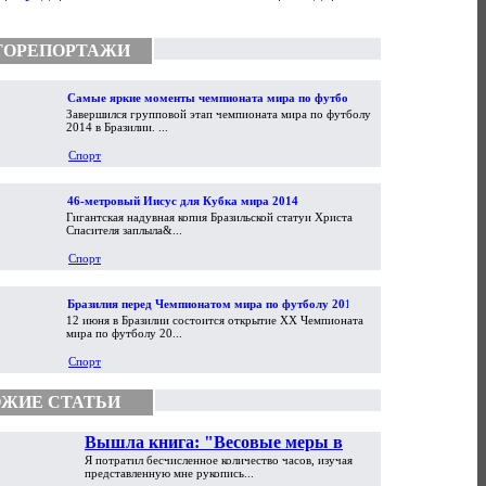
ТОРЕПОРТАЖИ
Самые яркие моменты чемпионата мира по футболу
Завершился групповой этап чемпионата мира по футболу
2014
2014 в Бразилии. ...
Спорт
46-метровый Иисус для Кубка мира 2014
Гигантская надувная копия Бразильской статуи Христа
Спасителя заплыла&...
Спорт
Бразилия перед Чемпионатом мира по футболу 2014
12 июня в Бразилии состоится открытие XX Чемпионата
мира по футболу 20...
Спорт
ЖИЕ СТАТЬИ
Вышла книга: "Весовые меры в
Я потратил бесчисленное количество часов, изучая
торговой практике Античности и
представленную мне рукопись...
Средневековья"