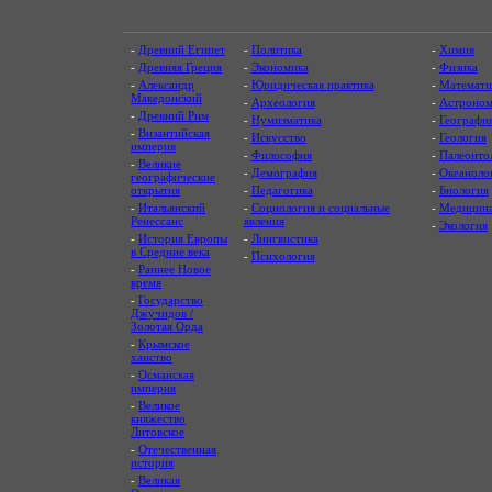
-
Древний Египет
-
Политика
-
Химия
-
Древняя Греция
-
Экономика
-
Физика
-
Александр
-
Юридическая практика
-
Математи
Македонский
-
Археология
-
Астроном
-
Древний Рим
-
Нумизматика
-
Географи
-
Византийская
-
Искусство
-
Геология
империя
-
Философия
-
Палеонто
-
Великие
-
Демография
-
Океаноло
географические
открытия
-
Педагогика
-
Биология
-
Итальянский
-
Социология и социальные
-
Медицин
Ренессанс
явления
-
Экология
-
История Европы
-
Лингвистика
в Средние века
-
Психология
-
Раннее Новое
время
-
Государство
Джучидов /
Золотая Орда
-
Крымское
ханство
-
Османская
империя
-
Великое
княжество
Литовское
-
Отечественная
история
-
Великая