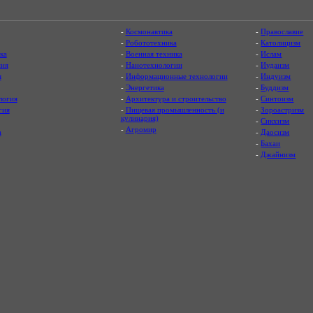
-
Космонавтика
-
Православие
-
Робототехника
-
Католицизм
ка
-
Военная техника
-
Ислам
ия
-
Нанотехнологии
-
Иудаизм
я
-
Информационные технологии
-
Индуизм
-
Энергетика
-
Буддизм
логия
-
Архитектура и строительство
-
Синтоизм
гия
-
Пищевая промышленность (и
-
Зороастризм
кулинария)
-
Сикхизм
-
Агромир
а
-
Даосизм
-
Бахаи
-
Джайнизм