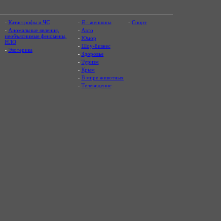
-
Катастрофы и ЧС
-
Я - женщина
-
Спорт
-
Аномальные явления,
-
Авто
необъяснимые феномены,
-
Юмор
НЛО
-
Шоу-бизнес
-
Эзотерика
-
Здоровье
-
Туризм
-
Крым
-
В мире животных
-
Телевидение