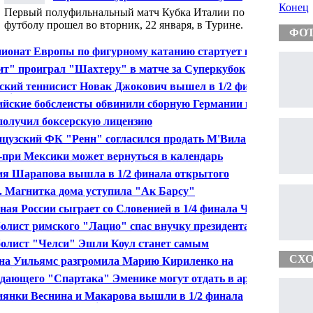
Италии завершился вничью
Конец
Первый полуфильнальный матч Кубка Италии по
футболу прошел во вторник, 22 января, в Турине.
ФО
ионат Европы по фигурному катанию стартует в
ебе
ит" проиграл "Шахтеру" в матче за Суперкубок
ионов
ский теннисист Новак Джокович вышел в 1/2 финала
ralian Open
ийские бобслеисты обвинили сборную Германии в
стной борьбе
получил боксерскую лицензию
цузский ФК "Ренн" согласился продать М'Вила
ину" за 12 млн евро
-при Мексики может вернуться в календарь
рмулы-1"
я Шарапова вышла в 1/2 финала открытого
ионата Австралии по теннису
 Магнитка дома уступила "Ак Барсу"
ная России сыграет со Словенией в 1/4 финала ЧМ по
болу
олист римского "Лацио" спас внучку президента
ской футбольной ассоциации
олист "Челси" Эшли Коул станет самым
кооплачиваемым защитником мира
СХО
на Уильямс разгромила Марию Кириленко на
ralian Open
дающего "Спартака" Эменике могут отдать в аренду
енербахче"
иянки Веснина и Макарова вышли в 1/2 финала
ого разряда Australian Open