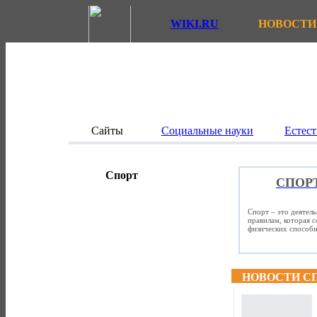
WIKI.RU
НОВОСТИ
Сайты
Социальные науки
Естест
Спорт
СПОР
Спорт – это деятел
правилам, которая 
физических способно
НОВОСТИ С