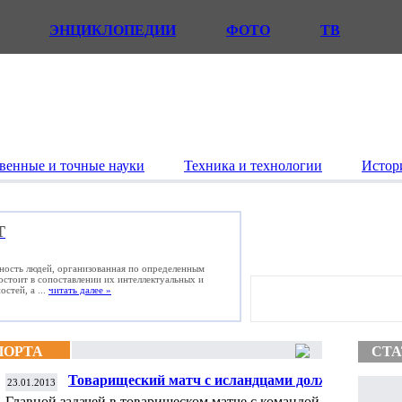
ЭНЦИКЛОПЕДИИ
ФОТО
ТВ
венные и точные науки
Техника и технологии
Истор
Т
ьность людей, организованная по определенным
состоит в сопоставлении их интеллектуальных и
стей, а ...
читать далее »
ПОРТА
СТА
Товарищеский матч с исландцами должен
23.01.2013
сплотить команду и дать возможность
Главной задачей в товарищеском матче с командой