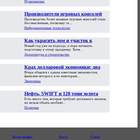
Нумизматика
Производители игровых консолей
Производство более мощных игровых консолей стало
достигли предела возможностей
бессмысленным, поскольку те...
Информационные технологии
Как украсить дом и участок к
Новый год уже на подходе, и пора начинать
Новому году
подготовку к этому празднику. Хотя...
Архитектура и строительство
Крах долларовой экономики: два
Вчера общался с одним известным экономистом,
пути обрушения
фамилию которого я по некоторым...
Экономика
Нефть, SWIFT и 120 тонн золота
Есть много тем, которые требуют детального анализа,
но нельзя объять необъят...
Политика
Катастрофы
Досуг
Спорт