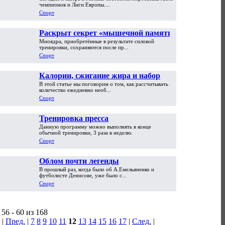
Роналду - кого выбирает Россия?
чемпионов и Лиги Европы....
Спорт
Раскрыт секрет «мышечной памяти»
Миоядра, приобретённые в результате силовой
тренировки, сохраняются после пр...
Спорт
Калории, сжигание жира и набор
В этой статье мы поговорим о том, как рассчитывать
массы. Лайл МакДональд
количество ежедневно необ...
Спорт
Тренировка пресса
Данную программу можно выполнять в конце
обычной тренировки, 3 раза в неделю.
Спорт
Облом почти легенды
В прошлый раз, когда было об А.Емельяненко и
футболисте Денисове, уже было с...
Спорт
56 - 60 из 168
|
Пред.
|
7
8
9
10
11
12
13
14
15
16
17
|
След.
|