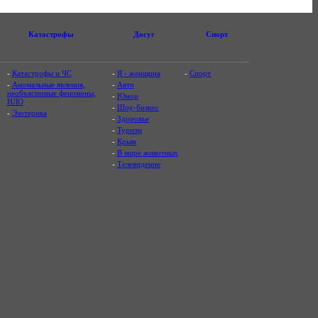
Катастрофы
Досуг
Спорт
-
Катастрофы и ЧС
-
Я - женщина
-
Спорт
-
Аномальные явления,
-
Авто
необъяснимые феномены,
-
Юмор
НЛО
-
Шоу-бизнес
-
Эзотерика
-
Здоровье
-
Туризм
-
Крым
-
В мире животных
-
Телевидение