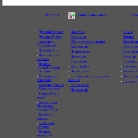
История
Социальные науки
Есте
-
Древний Египет
-
Политика
-
Химия
-
Древняя Греция
-
Экономика
-
Физика
-
Александр
-
Юридическая практика
-
Математи
Македонский
-
Археология
-
Астроном
-
Древний Рим
-
Нумизматика
-
Географи
-
Византийская
-
Искусство
-
Геология
империя
-
Философия
-
Палеонто
-
Великие
-
Демография
-
Океаноло
географические
открытия
-
Педагогика
-
Биология
-
Итальянский
-
Социология и социальные
-
Медицин
Ренессанс
явления
-
Экология
-
История Европы
-
Лингвистика
в Средние века
-
Психология
-
Раннее Новое
время
-
Государство
Джучидов /
Золотая Орда
-
Крымское
ханство
-
Османская
империя
-
Великое
княжество