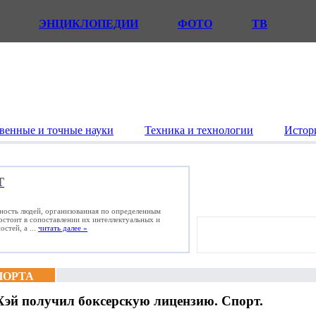
ЭНЦИКЛОПЕДИИ
ФОТО
ТВ
венные и точные науки
Техника и технологии
Истор
Т
ьность людей, организованная по определенным
состоит в сопоставлении их интеллектуальных и
стей, а ...
читать далее »
ПОРТА
Хэй получил боксерскую лицензию. Спорт.