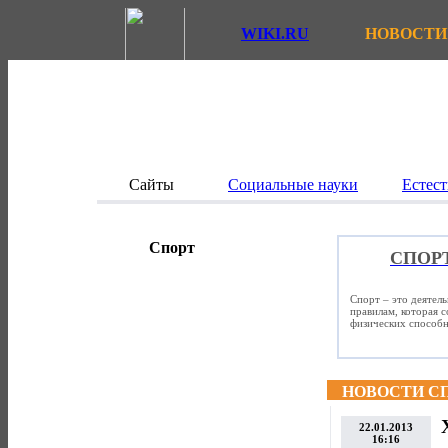
WIKI.RU
НОВОСТИ
Сайты
Социальные науки
Естест
Спорт
СПОР
Спорт – это деятел
правилам, которая 
физических способно
НОВОСТИ С
22.01.2013
16:16