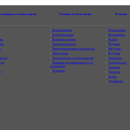
ственные и точные науки
Техника и технологии
Религии
-
Космонавтика
-
Православие
-
Робототехника
-
Католицизм
ка
-
Военная техника
-
Ислам
ия
-
Нанотехнологии
-
Иудаизм
я
-
Информационные технологии
-
Индуизм
-
Энергетика
-
Буддизм
логия
-
Архитектура и строительство
-
Синтоизм
гия
-
Пищевая промышленность (и
-
Зороастризм
кулинария)
-
Сикхизм
-
Агромир
а
-
Даосизм
-
Бахаи
-
Джайнизм