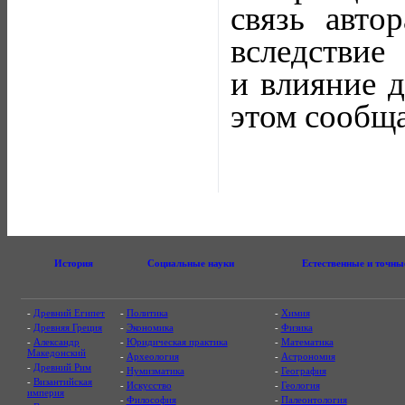
связь авто
вследствие
и влияние 
этом сообщ
История
Социальные науки
Естественные и точны
-
Древний Египет
-
Политика
-
Химия
-
Древняя Греция
-
Экономика
-
Физика
-
Александр
-
Юридическая практика
-
Математика
Македонский
-
Археология
-
Астрономия
-
Древний Рим
-
Нумизматика
-
География
-
Византийская
-
Искусство
-
Геология
империя
-
Философия
-
Палеонтология