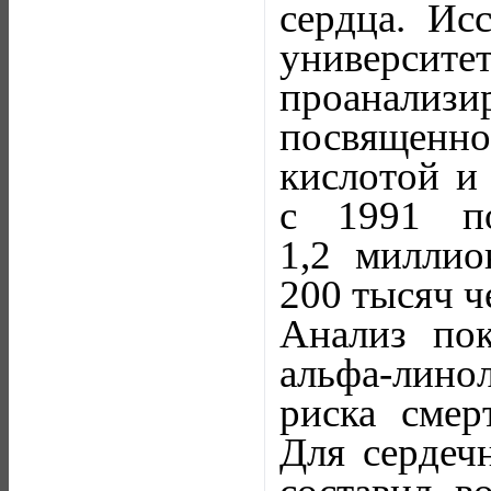
сердца. Ис
университ
проанали
посвященн
кислотой и 
с 1991 п
1,2 миллио
200 тысяч ч
Анализ пок
альфа-лин
риска смер
Для сердечн