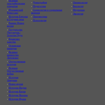
-
Великие
-
Демография
-
Океанология
географические
открытия
-
Педагогика
-
Биология
-
Итальянский
-
Социология и социальные
-
Медицина
Ренессанс
явления
-
Экология
-
История Европы
-
Лингвистика
в Средние века
-
Психология
-
Раннее Новое
время
-
Государство
Джучидов /
Золотая Орда
-
Крымское
ханство
-
Османская
империя
-
Великое
княжество
Литовское
-
Отечественная
история
-
Великая
Отечественная
война
-
История
Америки
-
Новое время
-
История Индии
-
История Китая
-
История Японии
-
История Ирана