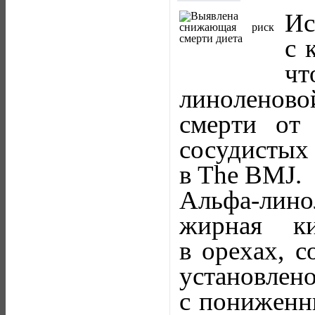
И
с 
чт
линоленово
смерти от
сосудистых
в The BMJ.
Альфа-лино
жирная ки
в орехах, с
установл
с пониженн