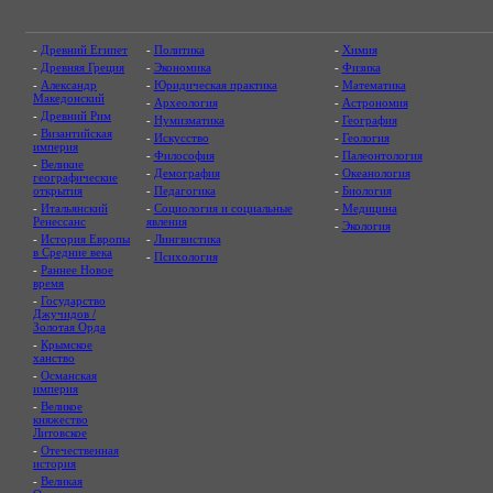
-
Древний Египет
-
Политика
-
Химия
-
Древняя Греция
-
Экономика
-
Физика
-
Александр
-
Юридическая практика
-
Математика
Македонский
-
Археология
-
Астрономия
-
Древний Рим
-
Нумизматика
-
География
-
Византийская
-
Искусство
-
Геология
империя
-
Философия
-
Палеонтология
-
Великие
-
Демография
-
Океанология
географические
открытия
-
Педагогика
-
Биология
-
Итальянский
-
Социология и социальные
-
Медицина
Ренессанс
явления
-
Экология
-
История Европы
-
Лингвистика
в Средние века
-
Психология
-
Раннее Новое
время
-
Государство
Джучидов /
Золотая Орда
-
Крымское
ханство
-
Османская
империя
-
Великое
княжество
Литовское
-
Отечественная
история
-
Великая