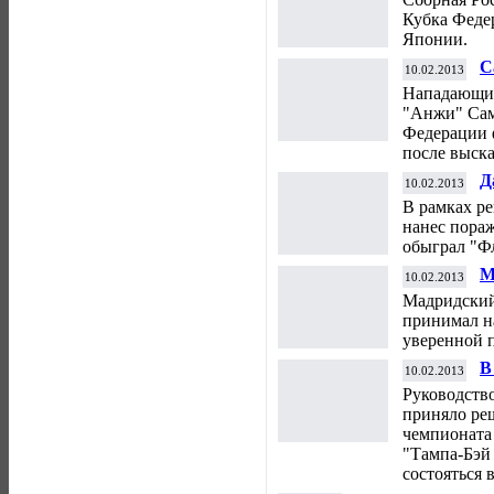
п
Кубка Феде
Японии.
С
10.02.2013
Нападающий
"Анжи" Сам
Федерации 
после выск
Д
10.02.2013
к
В рамках р
нанес пора
обыграл "Ф
М
10.02.2013
о
Мадридский
принимал н
уверенной п
В
10.02.2013
р
Руководств
приняло ре
чемпионата
"Тампа-Бэй
состояться 