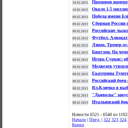
Прохоров намерен
10.02.2013
президента СБР
Около 1,5 миллио
10.02.2013
"Лыжню России
Победа имени Бэ
09.02.2013
Сборная России 
09.02.2013
международном ф
Российские лыж
09.02.2013
легенд"
выиграли спринт
Футбол. Адвокат
09.02.2013
ФИС в Москве
Дзюдо. Тренер-ху
09.02.2013
Биатлон. На чем
09.02.2013
Игорь Суркис: о
09.02.2013
нужен
Медведев утверд
09.02.2013
сочинскую Олим
Екатерина Тудег
08.02.2013
мира по сноубор
Российский боец
08.02.2013
поединок
Вл.Кличко в выб
08.02.2013
"Дьяволы" закус
08.02.2013
(анонс 26-го тур
Итальянский бокс
08.02.2013
Владимиром Кли
Новости 6521 - 6540 из 1102
Начало
|
Пред.
|
322
323
324
Конец