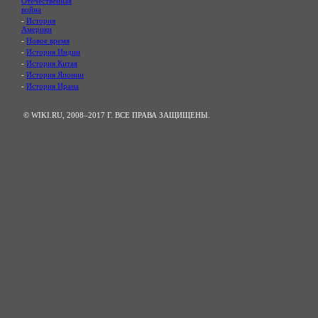
Отечественная
война
-
История
Америки
-
Новое время
-
История Индии
-
История Китая
-
История Японии
-
История Ирана
© WIKI.RU, 2008–2017 Г. ВСЕ ПРАВА ЗАЩИЩЕНЫ.