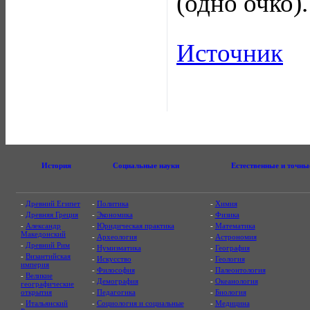
(одно очко)
Источник
История
Социальные науки
Естественные и точны
-
Древний Египет
-
Политика
-
Химия
-
Древняя Греция
-
Экономика
-
Физика
-
Александр
-
Юридическая практика
-
Математика
Македонский
-
Археология
-
Астрономия
-
Древний Рим
-
Нумизматика
-
География
-
Византийская
-
Искусство
-
Геология
империя
-
Философия
-
Палеонтология
-
Великие
-
Демография
-
Океанология
географические
открытия
-
Педагогика
-
Биология
-
Итальянский
-
Социология и социальные
-
Медицина