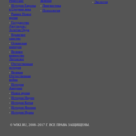
Ренессанс
явления
-
Экология
-
История Европы
-
Лингвистика
в Средние века
-
Психология
-
Раннее Новое
время
-
Государство
Джучидов /
Золотая Орда
-
Крымское
ханство
-
Османская
империя
-
Великое
княжество
Литовское
-
Отечественная
история
-
Великая
Отечественная
война
-
История
Америки
-
Новое время
-
История Индии
-
История Китая
-
История Японии
-
История Ирана
© WIKI.RU, 2008–2017 Г. ВСЕ ПРАВА ЗАЩИЩЕНЫ.