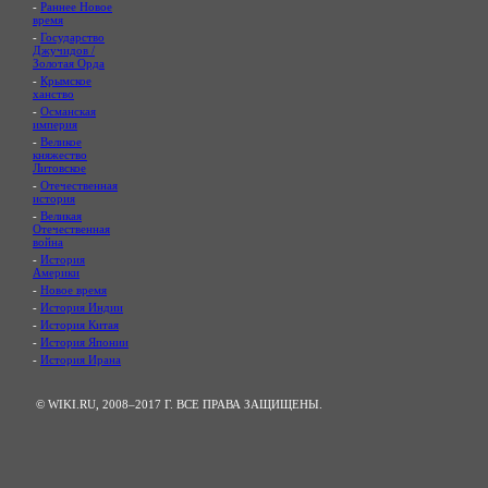
-
Раннее Новое
время
-
Государство
Джучидов /
Золотая Орда
-
Крымское
ханство
-
Османская
империя
-
Великое
княжество
Литовское
-
Отечественная
история
-
Великая
Отечественная
война
-
История
Америки
-
Новое время
-
История Индии
-
История Китая
-
История Японии
-
История Ирана
© WIKI.RU, 2008–2017 Г. ВСЕ ПРАВА ЗАЩИЩЕНЫ.