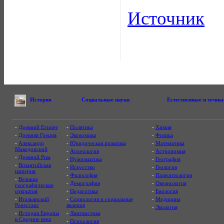
Источник
История
Социальные науки
Естественные и точны
-
Древний Египет
-
Политика
-
Химия
-
Древняя Греция
-
Экономика
-
Физика
-
Александр
-
Юридическая практика
-
Математика
Македонский
-
Археология
-
Астрономия
-
Древний Рим
-
Нумизматика
-
География
-
Византийская
-
Искусство
-
Геология
империя
-
Философия
-
Палеонтология
-
Великие
-
Демография
-
Океанология
географические
открытия
-
Педагогика
-
Биология
-
Итальянский
-
Социология и социальные
-
Медицина
Ренессанс
явления
-
Экология
-
История Европы
-
Лингвистика
в Средние века
-
Психология