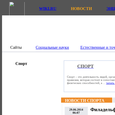
WIKI.RU
НОВОСТИ
ЭН
Сайты
Социальные науки
Естественные и то
Спорт
СПОРТ
Спорт – это деятельность людей, орг
правилам, которая состоит в сопостав
физических способностей, а ...
читать 
НОВОСТИ СПОРТА
Филадельф
29.06.2014
06:07