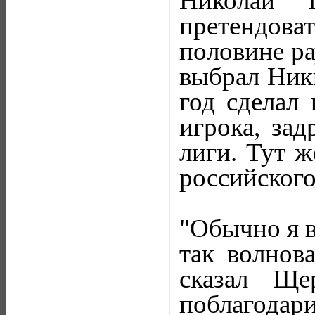
Николай 
претендова
половине р
выбрал Ник
год сделал 
игрока, за
лиги. Тут ж
российского
"Обычно я ве
так волнов
сказал Ще
поблагода