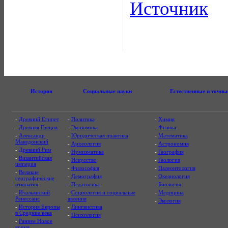
Источник
История
Социальные науки
Естественные и точны
-
Древний Египет
-
Политика
-
Химия
-
Древняя Греция
-
Экономика
-
Физика
-
Александр
-
Юридическая практика
-
Математика
Македонский
-
Археология
-
Астрономия
-
Древний Рим
-
Нумизматика
-
География
-
Византийская
-
Искусство
-
Геология
империя
-
Философия
-
Палеонтология
-
Великие
-
Демография
-
Океанология
географические
открытия
-
Педагогика
-
Биология
-
Итальянский
-
Социология и социальные
-
Медицина
Ренессанс
явления
-
Экология
-
История Европы
-
Лингвистика
в Средние века
-
Психология
-
Раннее Новое
время