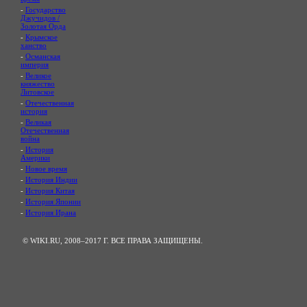
-
Государство
Джучидов /
Золотая Орда
-
Крымское
ханство
-
Османская
империя
-
Великое
княжество
Литовское
-
Отечественная
история
-
Великая
Отечественная
война
-
История
Америки
-
Новое время
-
История Индии
-
История Китая
-
История Японии
-
История Ирана
© WIKI.RU, 2008–2017 Г. ВСЕ ПРАВА ЗАЩИЩЕНЫ.