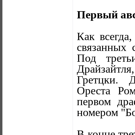
Первый авс
Как всегда
связанных 
Под треть
Драйзайтл
Гретцки. 
Ореста Ро
первом дра
номером "Б
В конце тре