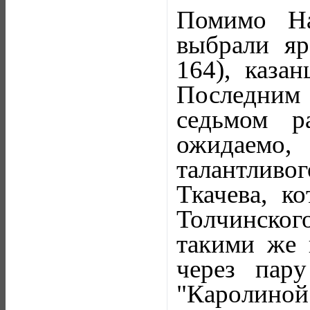
Помимо Н
выбрали яр
164), казан
Последним 
седьмом р
ожидаемо,
талантливо
Ткачева, к
Толчинско
такими же 
через пар
"Каролиной