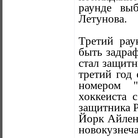
раунде вы
Летунова.
Третий рау
быть задра
стал защитн
третий год 
номером "
хоккеиста 
защитника Р
Йорк Айлен
новокузнеч