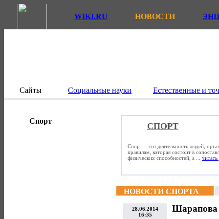
WIKI.RU
НОВОСТИ
ЭН
Сайты
Социальные науки
Естественные и то
Спорт
СПОРТ
Спорт – это деятельность людей, орг
правилам, которая состоит в сопостав
физических способностей, а ...
читать 
НОВОСТИ СПОРТА
Шарапова 
28.06.2014
16:35