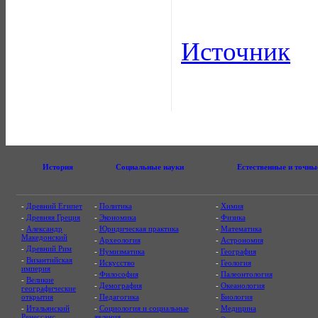
Источник
История
Социальные науки
Естественные и точны
-
Древний Египет
-
Политика
-
Химия
-
Древняя Греция
-
Экономика
-
Физика
-
Александр
-
Юридическая практика
-
Математика
Македонский
-
Археология
-
Астрономия
-
Древний Рим
-
Нумизматика
-
География
-
Византийская
-
Искусство
-
Геология
империя
-
Философия
-
Палеонтология
-
Великие
-
Демография
-
Океанология
географические
открытия
-
Педагогика
-
Биология
-
Итальянский
-
Социология и социальные
-
Медицина
Ренессанс
явления