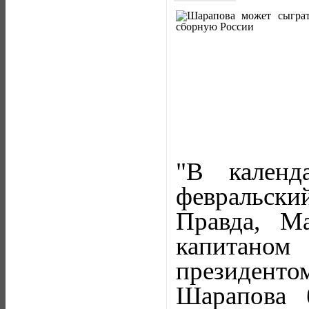
"В календ
февральски
Правда, М
капитано
президент
Шарапова 