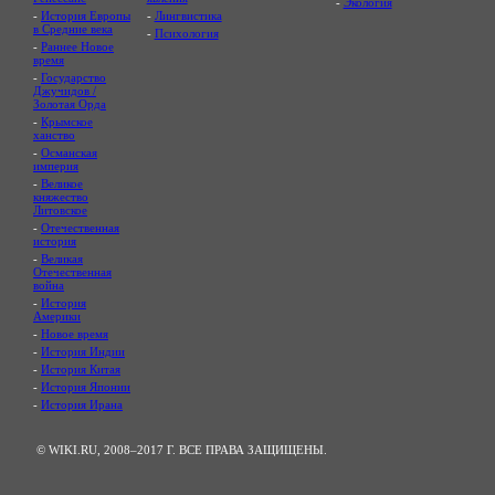
-
Экология
-
История Европы
-
Лингвистика
в Средние века
-
Психология
-
Раннее Новое
время
-
Государство
Джучидов /
Золотая Орда
-
Крымское
ханство
-
Османская
империя
-
Великое
княжество
Литовское
-
Отечественная
история
-
Великая
Отечественная
война
-
История
Америки
-
Новое время
-
История Индии
-
История Китая
-
История Японии
-
История Ирана
© WIKI.RU, 2008–2017 Г. ВСЕ ПРАВА ЗАЩИЩЕНЫ.