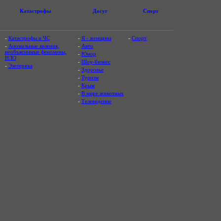
Катастрофы
Досуг
Спорт
-
Катастрофы и ЧС
-
Я - женщина
-
Спорт
-
Аномальные явления,
-
Авто
необъяснимые феномены,
-
Юмор
НЛО
-
Шоу-бизнес
-
Эзотерика
-
Здоровье
-
Туризм
-
Крым
-
В мире животных
-
Телевидение