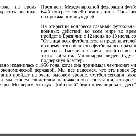
Президент Международной федерации футбо
64-й конгресс своей организации в Сан-Пау
на протяжении двух дней.
На открытии конгресса главный футбольн
военных действий во всем мире во врем
пройдет в Бразилии с 12 июня по 13 июля,
"От лица всех футболистов и представител
во время этого великого футбольного праздн
преграды. Тысячи и тысячи людей со всего
этого события. Миллиарды людей будут
подчеркнул Блаттер.
езно изменилась с 1950 года, когда она принимала чемпионат м
экономической державой. Мы все надеемся, что эта новая Б
урнир пройдет на очень высоком уровне. Футбол сегодня такж
и мы станем свидетелем напряженного состязания, которое
гры. Мы верим, что дух "фэйр плей" будет превалировать здесь"