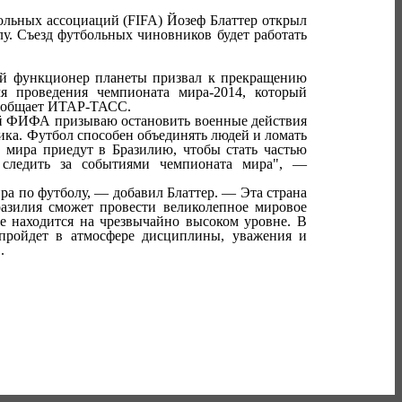
льных ассоциаций (FIFA) Йозеф Блаттер открыл
лу. Съезд футбольных чиновников будет работать
ый функционер планеты призвал к прекращению
я проведения чемпионата мира-2014, который
 сообщает ИТАР-ТАСС.
ей ФИФА призываю остановить военные действия
ика. Футбол способен объединять людей и ломать
 мира приедут в Бразилию, чтобы стать частью
 следить за событиями чемпионата мира", —
ира по футболу, — добавил Блаттер. — Эта страна
разилия сможет провести великолепное мировое
е находится на чрезвычайно высоком уровне. В
 пройдет в атмосфере дисциплины, уважения и
.