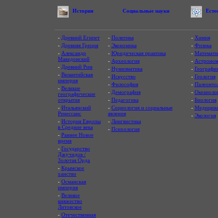
История
Социальные науки
Есте
-
Древний Египет
-
Политика
-
Химия
-
Древняя Греция
-
Экономика
-
Физика
-
Александр
-
Юридическая практика
-
Математи
Македонский
-
Археология
-
Астроном
-
Древний Рим
-
Нумизматика
-
Географи
-
Византийская
-
Искусство
-
Геология
империя
-
Философия
-
Палеонто
-
Великие
-
Демография
-
Океаноло
географические
открытия
-
Педагогика
-
Биология
-
Итальянский
-
Социология и социальные
-
Медицин
Ренессанс
явления
-
Экология
-
История Европы
-
Лингвистика
в Средние века
-
Психология
-
Раннее Новое
время
-
Государство
Джучидов /
Золотая Орда
-
Крымское
ханство
-
Османская
империя
-
Великое
княжество
Литовское
-
Отечественная