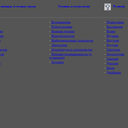
ственные и точные науки
Техника и технологии
Религии
-
Космонавтика
-
Православие
-
Робототехника
-
Католицизм
ка
-
Военная техника
-
Ислам
ия
-
Нанотехнологии
-
Иудаизм
я
-
Информационные технологии
-
Индуизм
-
Энергетика
-
Буддизм
логия
-
Архитектура и строительство
-
Синтоизм
гия
-
Пищевая промышленность (и
-
Зороастризм
кулинария)
-
Сикхизм
-
Агромир
а
-
Даосизм
-
Бахаи
-
Джайнизм