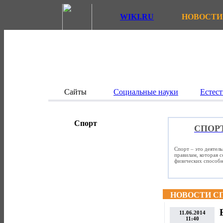
WIKI.RU
НОВОСТИ
Сайты
Социальные науки
Естест
Спорт
СПОР
Спорт – это деятел
правилам, которая 
физических способно
НОВОСТИ С
11.06.2014
11:40