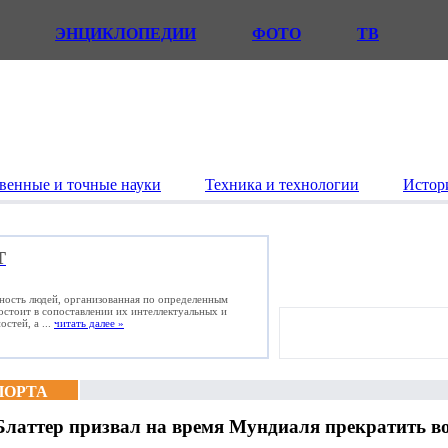
ЭНЦИКЛОПЕДИИ
ФОТО
ТВ
венные и точные науки
Техника и технологии
Истор
Т
ьность людей, организованная по определенным
состоит в сопоставлении их интеллектуальных и
стей, а ...
читать далее »
ПОРТА
Блаттер призвал на время Мундиаля прекратить во