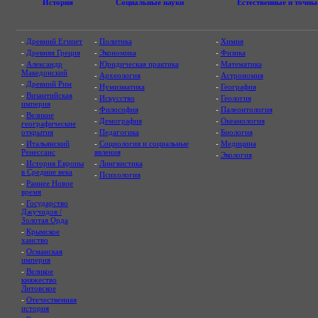
История
Социальные науки
Естественные и точны
-
Древний Египет
-
Политика
-
Химия
-
Древняя Греция
-
Экономика
-
Физика
-
Александр
-
Юридическая практика
-
Математика
Македонский
-
Археология
-
Астрономия
-
Древний Рим
-
Нумизматика
-
География
-
Византийская
-
Искусство
-
Геология
империя
-
Философия
-
Палеонтология
-
Великие
-
Демография
-
Океанология
географические
открытия
-
Педагогика
-
Биология
-
Итальянский
-
Социология и социальные
-
Медицина
Ренессанс
явления
-
Экология
-
История Европы
-
Лингвистика
в Средние века
-
Психология
-
Раннее Новое
время
-
Государство
Джучидов /
Золотая Орда
-
Крымское
ханство
-
Османская
империя
-
Великое
княжество
Литовское
-
Отечественная
история