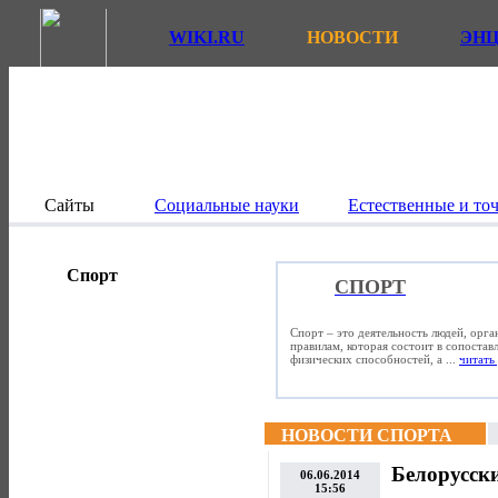
WIKI.RU
НОВОСТИ
ЭН
Сайты
Социальные науки
Естественные и то
Спорт
СПОРТ
Спорт – это деятельность людей, орг
правилам, которая состоит в сопостав
физических способностей, а ...
читать 
НОВОСТИ СПОРТА
Белорусск
06.06.2014
15:56