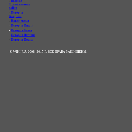
-
Великая
Отечественная
война
-
История
Америки
-
Новое время
-
История Индии
-
История Китая
-
История Японии
-
История Ирана
© WIKI.RU, 2008–2017 Г. ВСЕ ПРАВА ЗАЩИЩЕНЫ.