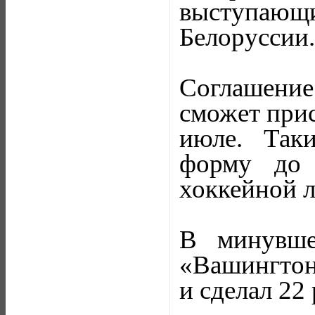
выступаю
Белоруссии.
Соглашение 
сможет прис
июле. Так
форму до 
хоккейной л
В минувше
«Вашингтон
и сделал 22