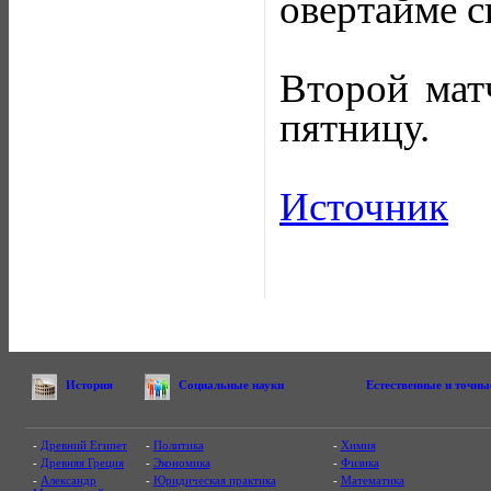
овертайме с
Второй мат
пятницу.
Источник
История
Социальные науки
Естественные и точны
-
Древний Египет
-
Политика
-
Химия
-
Древняя Греция
-
Экономика
-
Физика
-
Александр
-
Юридическая практика
-
Математика