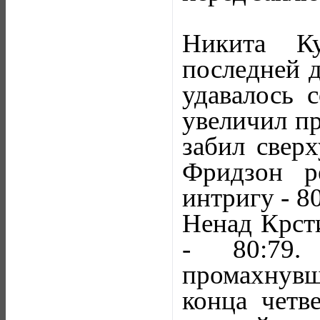
Никита Ку
последней д
удавалось с
увеличил пр
забил сверх
Фридзон р
интригу - 8
Ненад Крст
- 80:79
промахнувш
конца четв