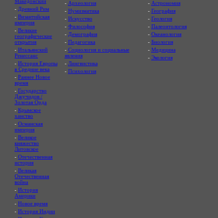
Македонский
-
Археология
-
Астрономия
-
Древний Рим
-
Нумизматика
-
География
-
Византийская
-
Искусство
-
Геология
империя
-
Философия
-
Палеонтология
-
Великие
-
Демография
-
Океанология
географические
открытия
-
Педагогика
-
Биология
-
Итальянский
-
Социология и социальные
-
Медицина
Ренессанс
явления
-
Экология
-
История Европы
-
Лингвистика
в Средние века
-
Психология
-
Раннее Новое
время
-
Государство
Джучидов /
Золотая Орда
-
Крымское
ханство
-
Османская
империя
-
Великое
княжество
Литовское
-
Отечественная
история
-
Великая
Отечественная
война
-
История
Америки
-
Новое время
-
История Индии