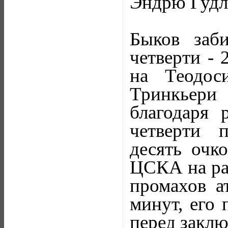
Эндрю Гудло
Быков заб
четверти - 
на Теодос
Тринкьери
благодаря 
четверти 
десять очк
ЦСКА на рас
промахов а
минут, его 
перед заклю