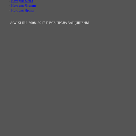
-
История Китая
-
История Японии
-
История Ирана
© WIKI.RU, 2008–2017 Г. ВСЕ ПРАВА ЗАЩИЩЕНЫ.