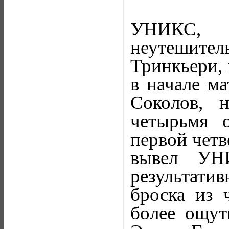
УНИКС, в
неутешител
Тринкьери, 
в начале ма
Соколов, 
четырьмя 
первой четв
вывел УН
результатив
броска из 
более ощут