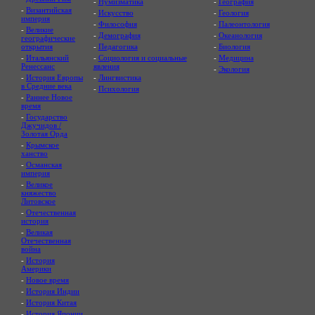
-
Нумизматика
-
География
-
Византийская
-
Искусство
-
Геология
империя
-
Философия
-
Палеонтология
-
Великие
-
Демография
-
Океанология
географические
открытия
-
Педагогика
-
Биология
-
Итальянский
-
Социология и социальные
-
Медицина
Ренессанс
явления
-
Экология
-
История Европы
-
Лингвистика
в Средние века
-
Психология
-
Раннее Новое
время
-
Государство
Джучидов /
Золотая Орда
-
Крымское
ханство
-
Османская
империя
-
Великое
княжество
Литовское
-
Отечественная
история
-
Великая
Отечественная
война
-
История
Америки
-
Новое время
-
История Индии
-
История Китая
-
История Японии