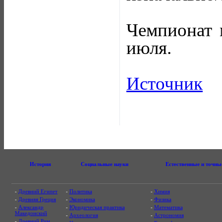
Чемпионат 
июля.
Источник
История
Социальные науки
Естественные и точны
-
Древний Египет
-
Политика
-
Химия
-
Древняя Греция
-
Экономика
-
Физика
-
Александр
-
Юридическая практика
-
Математика
Македонский
-
Археология
-
Астрономия
-
Древний Рим