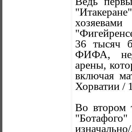
Ведь перв
"Итакеране
хозяевам
"Фигейренсе
36 тысяч б
ФИФА, нед
арены, кото
включая ма
Хорватии / 
Во втором 
"Ботафого" 
изначально/