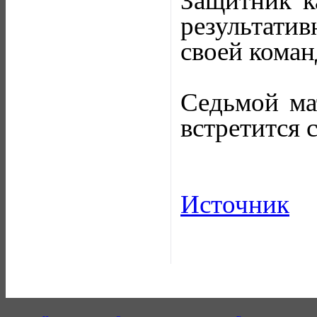
Защитник к
результати
своей коман
Седьмой мат
встретится 
Источник