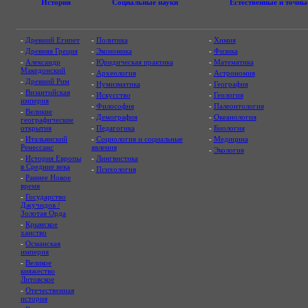
История
Социальные науки
Естественные и точны
-
Древний Египет
-
Политика
-
Химия
-
Древняя Греция
-
Экономика
-
Физика
-
Александр
-
Юридическая практика
-
Математика
Македонский
-
Археология
-
Астрономия
-
Древний Рим
-
Нумизматика
-
География
-
Византийская
-
Искусство
-
Геология
империя
-
Философия
-
Палеонтология
-
Великие
-
Демография
-
Океанология
географические
открытия
-
Педагогика
-
Биология
-
Итальянский
-
Социология и социальные
-
Медицина
Ренессанс
явления
-
Экология
-
История Европы
-
Лингвистика
в Средние века
-
Психология
-
Раннее Новое
время
-
Государство
Джучидов /
Золотая Орда
-
Крымское
ханство
-
Османская
империя
-
Великое
княжество
Литовское
-
Отечественная
история