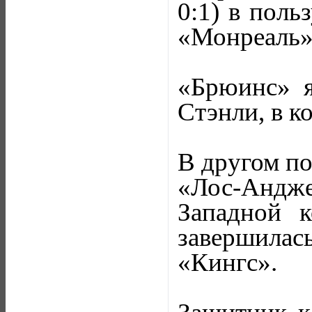
0:1) в поль
«Монреаль»
«Брюинс» я
Стэнли, в к
В другом по
«Лос-Андж
Западной 
завершилас
«Кингс».