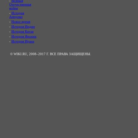
-
Великая
Отечественная
война
-
История
Америки
-
Новое время
-
История Индии
-
История Китая
-
История Японии
-
История Ирана
© WIKI.RU, 2008–2017 Г. ВСЕ ПРАВА ЗАЩИЩЕНЫ.