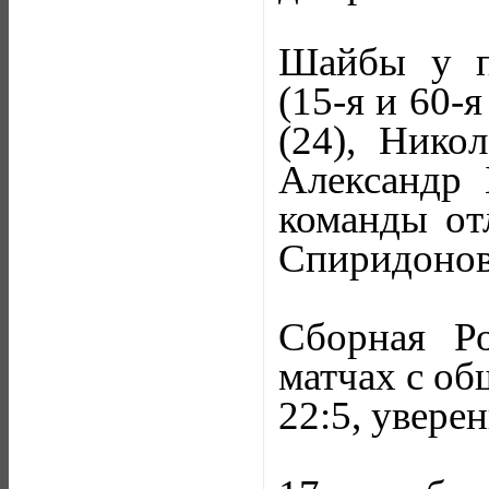
Шайбы у п
(15-я и 60-
(24), Нико
Александр 
команды от
Спиридонов 
Сборная Р
матчах с о
22:5, увере