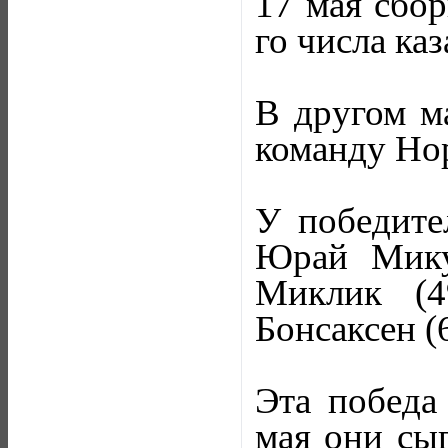
17 мая сбор
го числа ка
В другом м
команду Норв
У победите
Юрай Мику
Миклик (4
Бонсаксен (
Эта победа 
мая они сы