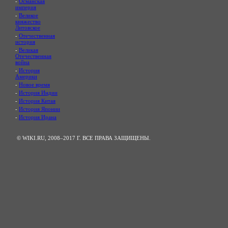
-
Османская
империя
-
Великое
княжество
Литовское
-
Отечественная
история
-
Великая
Отечественная
война
-
История
Америки
-
Новое время
-
История Индии
-
История Китая
-
История Японии
-
История Ирана
© WIKI.RU, 2008–2017 Г. ВСЕ ПРАВА ЗАЩИЩЕНЫ.