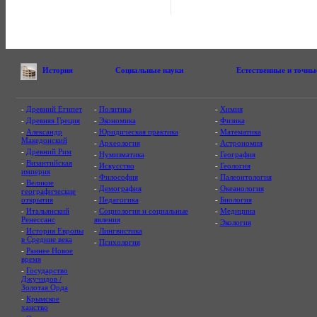
История
Социальные науки
Естественные и точны
-
Древний Египет
-
Политика
-
Химия
-
Древняя Греция
-
Экономика
-
Физика
-
Александр
-
Юридическая практика
-
Математика
Македонский
-
Археология
-
Астрономия
-
Древний Рим
-
Нумизматика
-
География
-
Византийская
-
Искусство
-
Геология
империя
-
Философия
-
Палеонтология
-
Великие
-
Демография
-
Океанология
географические
открытия
-
Педагогика
-
Биология
-
Итальянский
-
Социология и социальные
-
Медицина
Ренессанс
явления
-
Экология
-
История Европы
-
Лингвистика
в Средние века
-
Психология
-
Раннее Новое
время
-
Государство
Джучидов /
Золотая Орда
-
Крымское
ханство