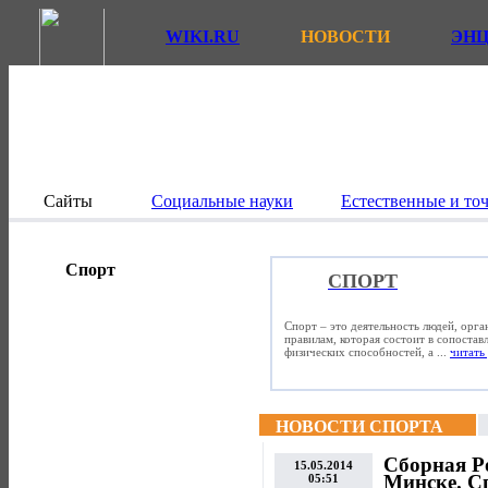
WIKI.RU
НОВОСТИ
ЭН
Сайты
Социальные науки
Естественные и то
Спорт
СПОРТ
Спорт – это деятельность людей, орг
правилам, которая состоит в сопостав
физических способностей, а ...
читать 
НОВОСТИ СПОРТА
Сборная Р
15.05.2014
Минске. С
05:51