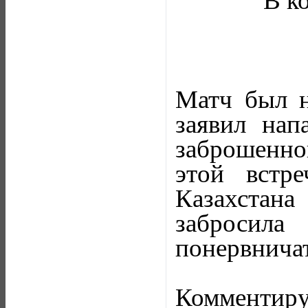
В к
Матч был н
заявил нап
заброшенно
этой встр
Казахстана
забросил
понервничат
Комментиру