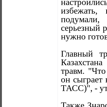
настроилис
избежать,
подумали,
серьезный р
нужно готов
Главный т
Казахстана
травм. "Что
он сыграет 
ТАСС)", - у
Также Знаро