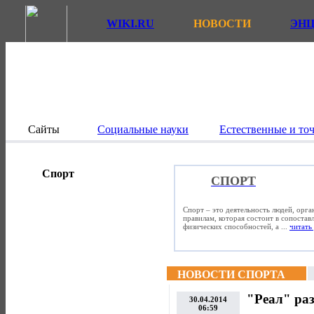
WIKI.RU
НОВОСТИ
ЭН
Сайты
Социальные науки
Естественные и то
Спорт
СПОРТ
Спорт – это деятельность людей, орг
правилам, которая состоит в сопостав
физических способностей, а ...
читать 
НОВОСТИ СПОРТА
"Реал" ра
30.04.2014
06:59