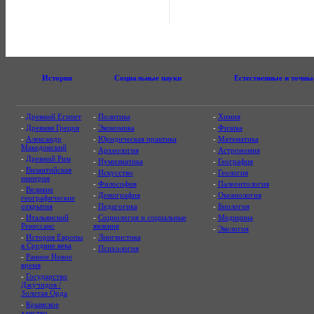
История
Социальные науки
Естественные и точны
-
Древний Египет
-
Политика
-
Химия
-
Древняя Греция
-
Экономика
-
Физика
-
Александр
-
Юридическая практика
-
Математика
Македонский
-
Археология
-
Астрономия
-
Древний Рим
-
Нумизматика
-
География
-
Византийская
-
Искусство
-
Геология
империя
-
Философия
-
Палеонтология
-
Великие
-
Демография
-
Океанология
географические
открытия
-
Педагогика
-
Биология
-
Итальянский
-
Социология и социальные
-
Медицина
Ренессанс
явления
-
Экология
-
История Европы
-
Лингвистика
в Средние века
-
Психология
-
Раннее Новое
время
-
Государство
Джучидов /
Золотая Орда
-
Крымское
ханство