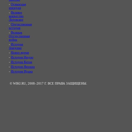
-
Османская
империя
-
Великое
княжество
Литовское
-
Отечественная
история
-
Великая
Отечественная
война
-
История
Америки
-
Новое время
-
История Индии
-
История Китая
-
История Японии
-
История Ирана
© WIKI.RU, 2008–2017 Г. ВСЕ ПРАВА ЗАЩИЩЕНЫ.