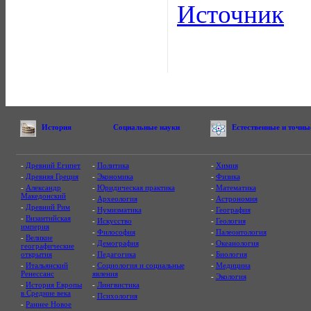
Источник
История
Социальные науки
Естественные и точны
-
Древний Египет
-
Политика
-
Химия
-
Древняя Греция
-
Экономика
-
Физика
-
Александр
-
Юридическая практика
-
Математика
Македонский
-
Археология
-
Астрономия
-
Древний Рим
-
Нумизматика
-
География
-
Византийская
-
Искусство
-
Геология
империя
-
Философия
-
Палеонтология
-
Великие
-
Демография
-
Океанология
географические
открытия
-
Педагогика
-
Биология
-
Итальянский
-
Социология и социальные
-
Медицина
Ренессанс
явления
-
Экология
-
История Европы
-
Лингвистика
в Средние века
-
Психология
-
Раннее Новое