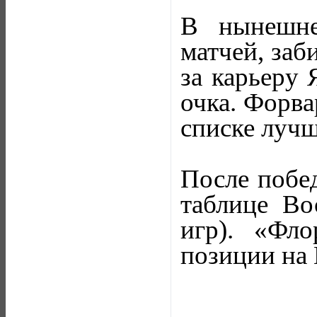
В нынешне
матчей, заб
за карьеру 
очка. Форва
списке луч
После побе
таблице Во
игр). «Фло
позиции на 