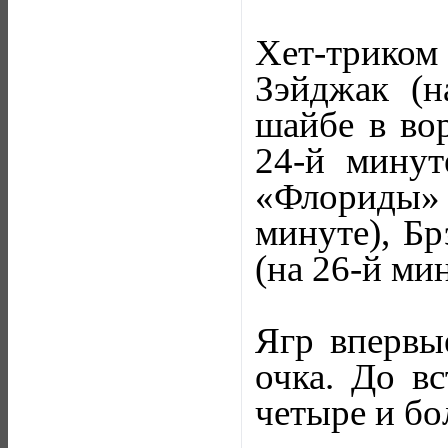
Хет-трико
Зэйджак (н
шайбе в во
24-й минут
«Флориды» 
минуте), Бр
(на 26-й мин
Ягр впервы
очка. До в
четыре и бо