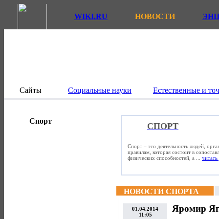
WIKI.RU
НОВОСТИ
ЭН
Сайты
Социальные науки
Естественные и то
Спорт
СПОРТ
Спорт – это деятельность людей, орг
правилам, которая состоит в сопостав
физических способностей, а ...
читать 
НОВОСТИ СПОРТА
Яромир Яг
01.04.2014
11:05