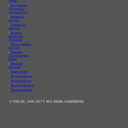
время
-
Государство
Джучидов /
Золотая Орда
-
Крымское
ханство
-
Османская
империя
-
Великое
княжество
Литовское
-
Отечественная
история
-
Великая
Отечественная
война
-
История
Америки
-
Новое время
-
История Индии
-
История Китая
-
История Японии
-
История Ирана
© WIKI.RU, 2008–2017 Г. ВСЕ ПРАВА ЗАЩИЩЕНЫ.