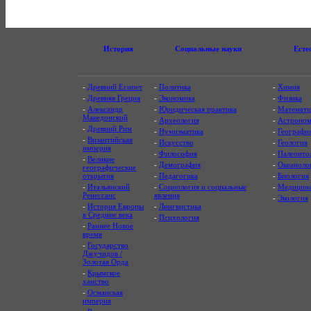
История
Социальные науки
Есте
-
Древний Египет
-
Политика
-
Химия
-
Древняя Греция
-
Экономика
-
Физика
-
Александр
-
Юридическая практика
-
Математи
Македонский
-
Археология
-
Астроном
-
Древний Рим
-
Нумизматика
-
Географи
-
Византийская
-
Искусство
-
Геология
империя
-
Философия
-
Палеонто
-
Великие
-
Демография
-
Океаноло
географические
открытия
-
Педагогика
-
Биология
-
Итальянский
-
Социология и социальные
-
Медицин
Ренессанс
явления
-
Экология
-
История Европы
-
Лингвистика
в Средние века
-
Психология
-
Раннее Новое
время
-
Государство
Джучидов /
Золотая Орда
-
Крымское
ханство
-
Османская
империя