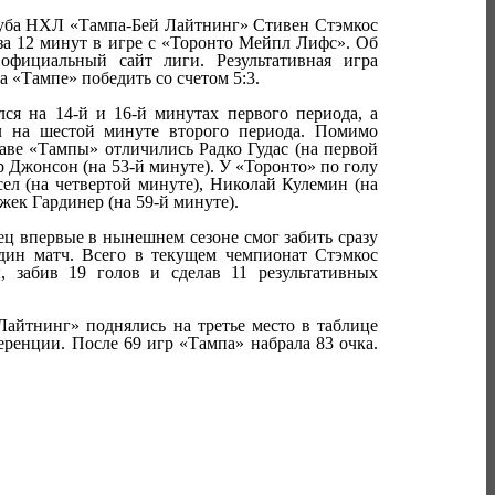
ба НХЛ «Тампа-Бей Лайтнинг» Стивен Стэмкос
 за 12 минут в игре с «Торонто Мейпл Лифс». Об
официальный сайт лиги. Результативная игра
а «Тампе» победить со счетом 5:3.
ся на 14-й и 16-й минутах первого периода, а
л на шестой минуте второго периода. Помимо
таве «Тампы» отличились Радко Гудас (на первой
р Джонсон (на 53-й минуте). У «Торонто» по голу
ел (на четвертой минуте), Николай Кулемин (на
жек Гардинер (на 59-й минуте).
ец впервые в нынешнем сезоне смог забить сразу
дин матч. Всего в текущем чемпионат Стэмкос
, забив 19 голов и сделав 11 результативных
айтнинг» поднялись на третье место в таблице
ренции. После 69 игр «Тампа» набрала 83 очка.