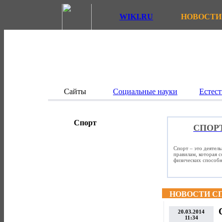
WIKI.RU
НОВОСТИ
Сайты
Социальные науки
Естест
Спорт
СПОР
Спорт – это деятел
правилам, которая 
физических способно
НОВОСТИ С
20.03.2014
11:34