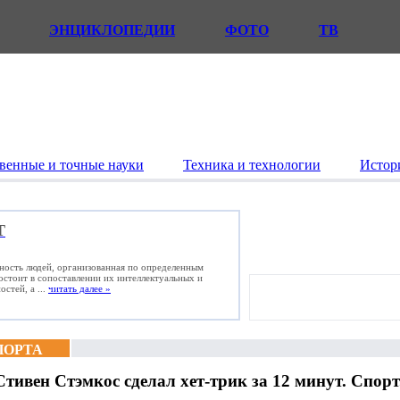
ЭНЦИКЛОПЕДИИ
ФОТО
ТВ
венные и точные науки
Техника и технологии
Истор
Т
ьность людей, организованная по определенным
состоит в сопоставлении их интеллектуальных и
стей, а ...
читать далее »
ПОРТА
Стивен Стэмкос сделал хет-трик за 12 минут. Спорт