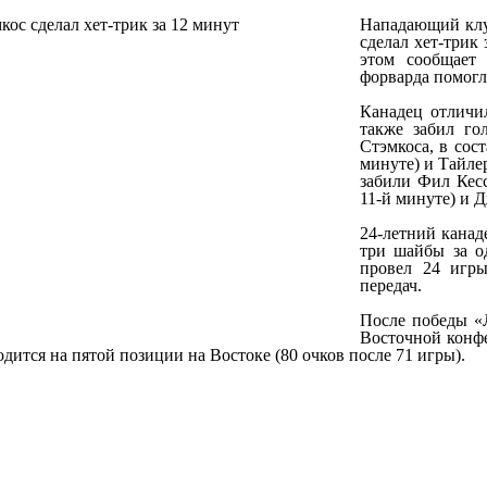
Нападающий клу
сделал хет-трик
этом сообщает 
форварда помогл
Канадец отличил
также забил го
Стэмкоса, в сос
минуте) и Тайле
забили Фил Кесс
11-й минуте) и Д
24-летний канад
три шайбы за о
провел 24 игры
передач.
После победы «Л
Восточной конфе
дится на пятой позиции на Востоке (80 очков после 71 игры).