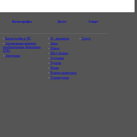
Катастрофы
Досуг
Спорт
-
Катастрофы и ЧС
-
Я - женщина
-
Спорт
-
Аномальные явления,
-
Авто
необъяснимые феномены,
-
Юмор
НЛО
-
Шоу-бизнес
-
Эзотерика
-
Здоровье
-
Туризм
-
Крым
-
В мире животных
-
Телевидение