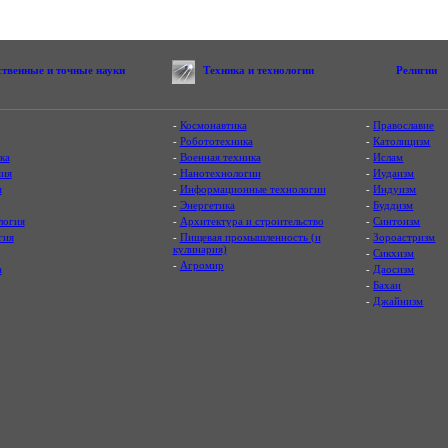
ственные и точные науки
Техника и технологии
Религии
-
Космонавтика
-
Православие
-
Робототехника
-
Католицизм
ка
-
Военная техника
-
Ислам
ия
-
Нанотехнологии
-
Иудаизм
я
-
Информационные технологии
-
Индуизм
-
Энергетика
-
Буддизм
логия
-
Архитектура и строительство
-
Синтоизм
гия
-
Пищевая промышленность (и
-
Зороастризм
кулинария)
-
Сикхизм
-
Агромир
а
-
Даосизм
-
Бахаи
-
Джайнизм