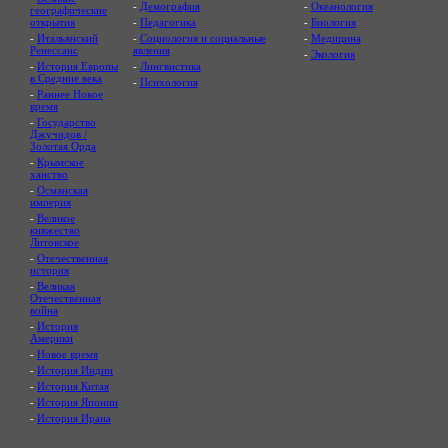
-
Демография
-
Океанология
географические
открытия
-
Педагогика
-
Биология
-
Итальянский
-
Социология и социальные
-
Медицина
Ренессанс
явления
-
Экология
-
История Европы
-
Лингвистика
в Средние века
-
Психология
-
Раннее Новое
время
-
Государство
Джучидов /
Золотая Орда
-
Крымское
ханство
-
Османская
империя
-
Великое
княжество
Литовское
-
Отечественная
история
-
Великая
Отечественная
война
-
История
Америки
-
Новое время
-
История Индии
-
История Китая
-
История Японии
-
История Ирана