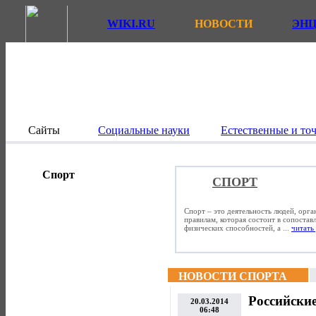
WIKI.RU
НОВОСТИ
ЭН
Сайты
Социальные науки
Естественные и то
Спорт
СПОРТ
Спорт – это деятельность людей, орг
правилам, которая состоит в сопостав
физических способностей, а ...
читать 
НОВОСТИ СПОРТА
Российски
20.03.2014
06:48