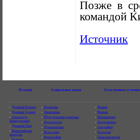
Позже в ср
командой Ки
Источник
История
Социальные науки
Естественные и точны
-
Древний Египет
-
Политика
-
Химия
-
Древняя Греция
-
Экономика
-
Физика
-
Александр
-
Юридическая практика
-
Математика
Македонский
-
Археология
-
Астрономия
-
Древний Рим
-
Нумизматика
-
География
-
Византийская
-
Искусство
-
Геология
империя
-
Философия
-
Палеонтология
-
Великие