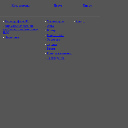
Катастрофы
Досуг
Спорт
-
Катастрофы и ЧС
-
Я - женщина
-
Спорт
-
Аномальные явления,
-
Авто
необъяснимые феномены,
-
Юмор
НЛО
-
Шоу-бизнес
-
Эзотерика
-
Здоровье
-
Туризм
-
Крым
-
В мире животных
-
Телевидение