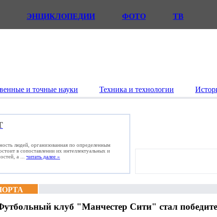
ЭНЦИКЛОПЕДИИ
ФОТО
ТВ
венные и точные науки
Техника и технологии
Истор
Т
ьность людей, организованная по определенным
состоит в сопоставлении их интеллектуальных и
стей, а ...
читать далее »
ПОРТА
Футбольный клуб "Манчестер Сити" стал победите