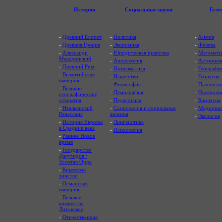
История
Социальные науки
Есте
-
Древний Египет
-
Политика
-
Химия
-
Древняя Греция
-
Экономика
-
Физика
-
Александр
-
Юридическая практика
-
Математи
Македонский
-
Археология
-
Астроном
-
Древний Рим
-
Нумизматика
-
Географи
-
Византийская
-
Искусство
-
Геология
империя
-
Философия
-
Палеонто
-
Великие
-
Демография
-
Океаноло
географические
открытия
-
Педагогика
-
Биология
-
Итальянский
-
Социология и социальные
-
Медицин
Ренессанс
явления
-
Экология
-
История Европы
-
Лингвистика
в Средние века
-
Психология
-
Раннее Новое
время
-
Государство
Джучидов /
Золотая Орда
-
Крымское
ханство
-
Османская
империя
-
Великое
княжество
Литовское
-
Отечественная