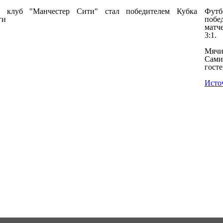
Фут
побе
матч
3:1.
Мячи
Сами
гост
Исто