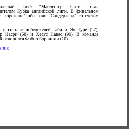
больный клуб "Манчестер Сити" стал
дителем Кубка английской лиги. В финальном
е "горожане" обыграли "Сандерленд" со счетом
 в составе победителей забили Яя Туре (57),
р Насри (58) и Хесус Навас (90). В команде
ей отличился Фабио Борринии (10).
чник