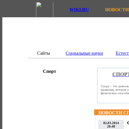
WIKI.RU
НОВОСТИ
Сайты
Социальные науки
Естест
Спорт
СПОР
Спорт – это деятел
правилам, которая 
физических способно
НОВОСТИ С
02.03.2014
20:40