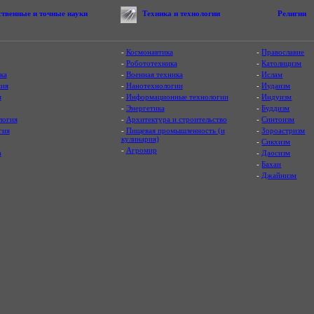
ственные и точные науки
Техника и технологии
Религии
-
Космонавтика
-
Православие
-
Робототехника
-
Католицизм
ка
-
Военная техника
-
Ислам
ия
-
Нанотехнологии
-
Иудаизм
я
-
Информационные технологии
-
Индуизм
-
Энергетика
-
Буддизм
логия
-
Архитектура и строительство
-
Синтоизм
гия
-
Пищевая промышленность (и
-
Зороастризм
кулинария)
-
Сикхизм
-
Агромир
а
-
Даосизм
-
Бахаи
-
Джайнизм