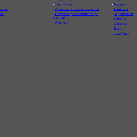
-
Энергетика
-
Буддизм
логия
-
Архитектура и строительство
-
Синтоизм
гия
-
Пищевая промышленность (и
-
Зороастризм
кулинария)
-
Сикхизм
-
Агромир
а
-
Даосизм
-
Бахаи
-
Джайнизм