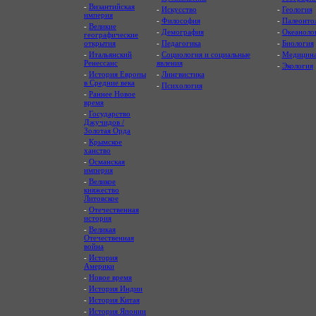
-
Византийская
-
Искусство
-
Геология
империя
-
Философия
-
Палеонто
-
Великие
-
Демография
-
Океаноло
географические
открытия
-
Педагогика
-
Биология
-
Итальянский
-
Социология и социальные
-
Медицин
Ренессанс
явления
-
Экология
-
История Европы
-
Лингвистика
в Средние века
-
Психология
-
Раннее Новое
время
-
Государство
Джучидов /
Золотая Орда
-
Крымское
ханство
-
Османская
империя
-
Великое
княжество
Литовское
-
Отечественная
история
-
Великая
Отечественная
война
-
История
Америки
-
Новое время
-
История Индии
-
История Китая
-
История Японии