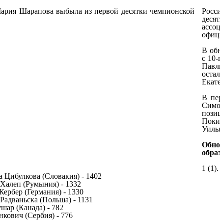
Росс
деся
асс
офиц
В об
с 10-
Павл
остал
Екате
В пе
Симо
пози
Поки
Уилья
Обно
обра
1 (1)
а Цибулкова (Словакия) - 1402
 Халеп (Румыния) - 1332
 Кербер (Германия) - 1330
 Радваньска (Польша) - 1131
ушар (Канада) - 782
Янкович (Сербия) - 776