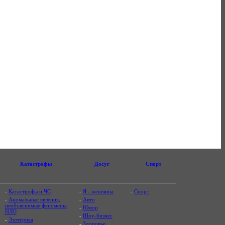
Катастрофы
Досуг
Спорт
-
Катастрофы и ЧС
-
Я - женщина
-
Спорт
-
Аномальные явления,
-
Авто
необъяснимые феномены,
-
Юмор
НЛО
-
Шоу-бизнес
-
Эзотерика
-
Здоровье