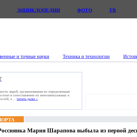
ЭНЦИКЛОПЕДИИ
ФОТО
ТВ
венные и точные науки
Техника и технологии
Истор
Т
ьность людей, организованная по определенным
состоит в сопоставлении их интеллектуальных и
стей, а ...
читать далее »
ПОРТА
Россиянка Мария Шарапова выбыла из первой дес