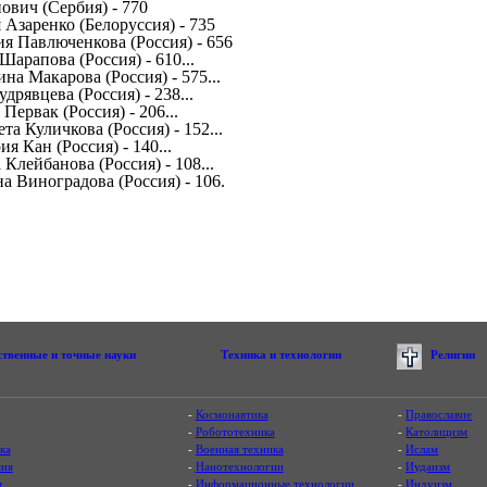
нович (Сербия) - 770
я Азаренко (Белоруссия) - 735
сия Павлюченкова (Россия) - 656
Шарапова (Россия) - 610...
ина Макарова (Россия) - 575...
удрявцева (Россия) - 238...
 Первак (Россия) - 206...
ета Куличкова (Россия) - 152...
ия Кан (Россия) - 140...
 Клейбанова (Россия) - 108...
на Виноградова (Россия) - 106.
ственные и точные науки
Техника и технологии
Религии
-
Космонавтика
-
Православие
-
Робототехника
-
Католицизм
ка
-
Военная техника
-
Ислам
ия
-
Нанотехнологии
-
Иудаизм
я
-
Информационные технологии
-
Индуизм