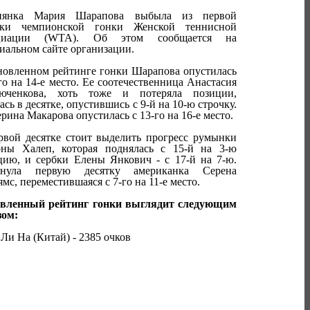
иянка Мария Шарапова выбыла из первой
тки чемпионской гонки Женской теннисной
оциации (WTA). Об этом сообщается на
иальном сайте организации.
новленном рейтинге гонки Шарапова опустилась
го на 14-е место. Ее соотечественница Анастасия
юченкова, хоть тоже и потеряла позиции,
ась в десятке, опустившись с 9-й на 10-ю строчку.
рина Макарова опустилась с 13-го на 16-е место.
рвой десятке стоит выделить прогресс румынки
ны Халеп, которая поднялась с 15-й на 3-ю
цию, и сербки Елены Янкович - с 17-й на 7-ю.
нула первую десятку американка Серена
мс, переместившаяся с 7-го на 11-е место.
вленный рейтинг гонки выглядит следующим
зом:
. Ли На (Китай) - 2385 очков