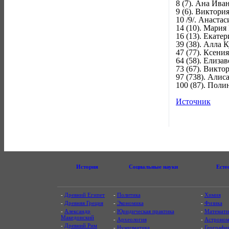
8 (7). Ана Ива
9 (6). Виктори
10 /9/. Анаста
14 (10). Мария 
16 (13). Екатер
39 (38). Алла К
47 (77). Ксения
64 (58). Елизав
73 (67). Виктор
97 (738). Алиса
100 (87). Поли
Источник
История
Социальные науки
Есте
-
Древний Египет
-
Политика
-
Химия
-
Древняя Греция
-
Экономика
-
Физика
-
Александр
-
Юридическая практика
-
Математи
Македонский
-
Археология
-
Астроном
-
Древний Рим
-
Нумизматика
-
Географи