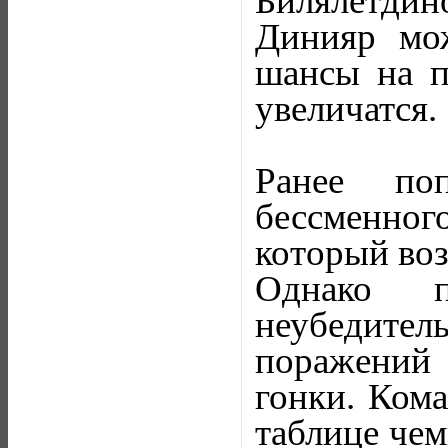
Билялетдино
Динияр мож
шансы на п
увеличатся.
Ранее поп
бессменног
который воз
Однако п
неубедите
поражений 
гонки. Кома
таблице чем