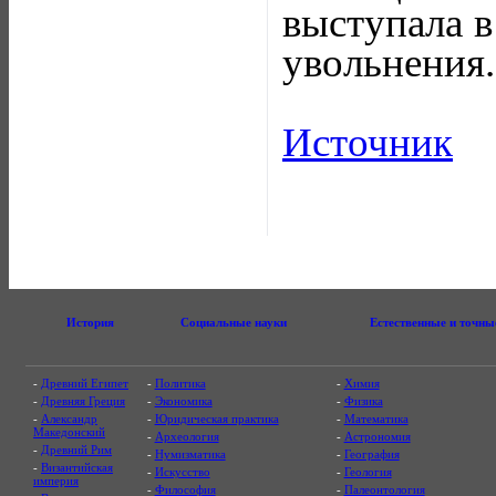
выступала в
увольнения.
Источник
История
Социальные науки
Естественные и точны
-
Древний Египет
-
Политика
-
Химия
-
Древняя Греция
-
Экономика
-
Физика
-
Александр
-
Юридическая практика
-
Математика
Македонский
-
Археология
-
Астрономия
-
Древний Рим
-
Нумизматика
-
География
-
Византийская
-
Искусство
-
Геология
империя
-
Философия
-
Палеонтология