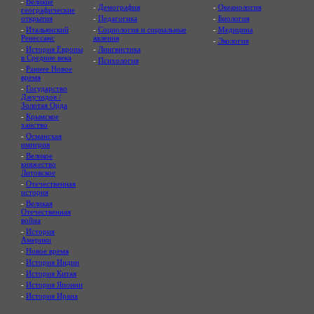
-
Великие
-
Демография
-
Океанология
географические
открытия
-
Педагогика
-
Биология
-
Итальянский
-
Социология и социальные
-
Медицина
Ренессанс
явления
-
Экология
-
История Европы
-
Лингвистика
в Средние века
-
Психология
-
Раннее Новое
время
-
Государство
Джучидов /
Золотая Орда
-
Крымское
ханство
-
Османская
империя
-
Великое
княжество
Литовское
-
Отечественная
история
-
Великая
Отечественная
война
-
История
Америки
-
Новое время
-
История Индии
-
История Китая
-
История Японии
-
История Ирана