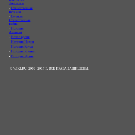
Литовское
-
Отечественная
история
-
Великая
Отечественная
война
-
История
Америки
-
Новое время
-
История Индии
-
История Китая
-
История Японии
-
История Ирана
© WIKI.RU, 2008–2017 Г. ВСЕ ПРАВА ЗАЩИЩЕНЫ.