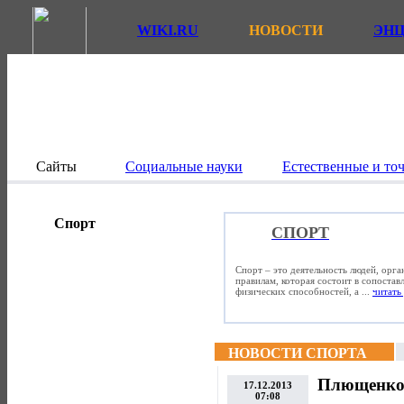
WIKI.RU
НОВОСТИ
ЭН
Сайты
Социальные науки
Естественные и то
Спорт
СПОРТ
Спорт – это деятельность людей, орг
правилам, которая состоит в сопостав
физических способностей, а ...
читать 
НОВОСТИ СПОРТА
Плющенко 
17.12.2013
07:08