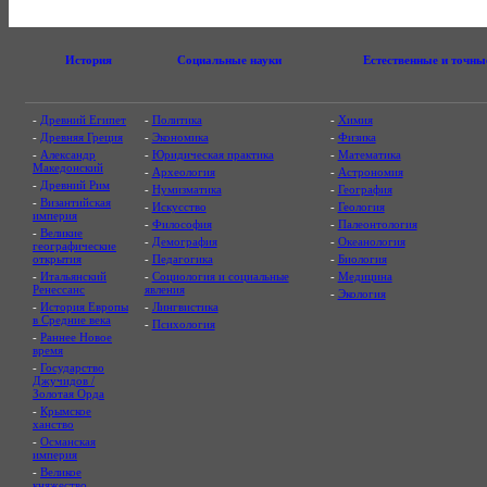
История
Социальные науки
Естественные и точны
-
Древний Египет
-
Политика
-
Химия
-
Древняя Греция
-
Экономика
-
Физика
-
Александр
-
Юридическая практика
-
Математика
Македонский
-
Археология
-
Астрономия
-
Древний Рим
-
Нумизматика
-
География
-
Византийская
-
Искусство
-
Геология
империя
-
Философия
-
Палеонтология
-
Великие
-
Демография
-
Океанология
географические
открытия
-
Педагогика
-
Биология
-
Итальянский
-
Социология и социальные
-
Медицина
Ренессанс
явления
-
Экология
-
История Европы
-
Лингвистика
в Средние века
-
Психология
-
Раннее Новое
время
-
Государство
Джучидов /
Золотая Орда
-
Крымское
ханство
-
Османская
империя
-
Великое
княжество