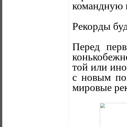
командную 
Рекорды бу
Перед пер
конькобежно
той или ино
с новым по
мировые рек