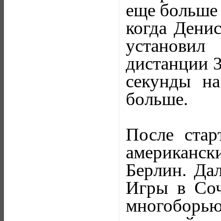
еще больше 
когда Дени
установи
дистанции 3
секунды на
больше.
После стар
американс
Берлин. Да
Игры в Соч
многоборью,