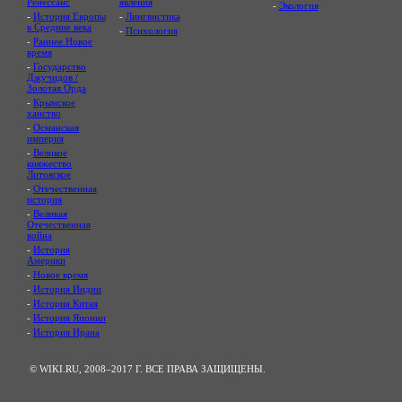
Ренессанс
явления
-
Экология
-
История Европы
-
Лингвистика
в Средние века
-
Психология
-
Раннее Новое
время
-
Государство
Джучидов /
Золотая Орда
-
Крымское
ханство
-
Османская
империя
-
Великое
княжество
Литовское
-
Отечественная
история
-
Великая
Отечественная
война
-
История
Америки
-
Новое время
-
История Индии
-
История Китая
-
История Японии
-
История Ирана
© WIKI.RU, 2008–2017 Г. ВСЕ ПРАВА ЗАЩИЩЕНЫ.