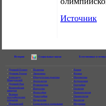
олимпийском
Источник
История
Социальные науки
Естественные и точны
-
Древний Египет
-
Политика
-
Химия
-
Древняя Греция
-
Экономика
-
Физика
-
Александр
-
Юридическая практика
-
Математика
Македонский
-
Археология
-
Астрономия
-
Древний Рим
-
Нумизматика
-
География
-
Византийская
-
Искусство
-
Геология
империя
-
Философия
-
Палеонтология
-
Великие
-
Демография
-
Океанология
географические
открытия
-
Педагогика
-
Биология
-
Итальянский
-
Социология и социальные
-
Медицина