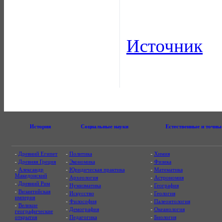
Источник
История
Социальные науки
Естественные и точны
-
Древний Египет
-
Политика
-
Химия
-
Древняя Греция
-
Экономика
-
Физика
-
Александр
-
Юридическая практика
-
Математика
Македонский
-
Археология
-
Астрономия
-
Древний Рим
-
Нумизматика
-
География
-
Византийская
-
Искусство
-
Геология
империя
-
Философия
-
Палеонтология
-
Великие
-
Демография
-
Океанология
географические
открытия
-
Педагогика
-
Биология