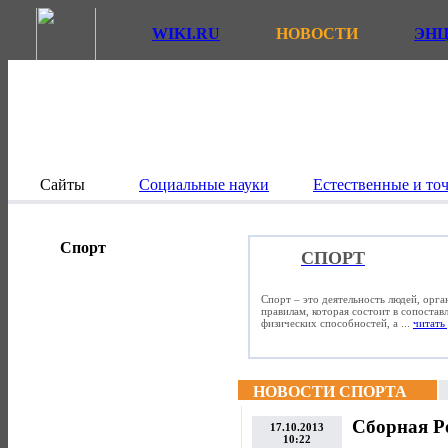
WIKI.RU
НОВОСТИ
ЭН
Сайты
Социальные науки
Естественные и то
Спорт
СПОРТ
Спорт – это деятельность людей, орг
правилам, которая состоит в сопостав
физических способностей, а ...
читать 
НОВОСТИ СПОРТА
Сборная Ро
17.10.2013
10:22