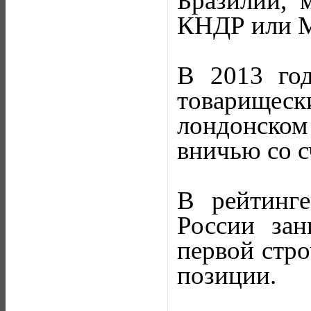
Бразилии, 
КНДР или М
В 2013 го
товарищеск
лондонском
вничью со с
В рейтинг
России зан
первой стро
позиции.