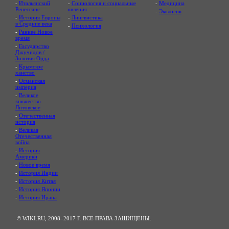
-
Итальянский
-
Социология и социальные
-
Медицина
Ренессанс
явления
-
Экология
-
История Европы
-
Лингвистика
в Средние века
-
Психология
-
Раннее Новое
время
-
Государство
Джучидов /
Золотая Орда
-
Крымское
ханство
-
Османская
империя
-
Великое
княжество
Литовское
-
Отечественная
история
-
Великая
Отечественная
война
-
История
Америки
-
Новое время
-
История Индии
-
История Китая
-
История Японии
-
История Ирана
© WIKI.RU, 2008–2017 Г. ВСЕ ПРАВА ЗАЩИЩЕНЫ.