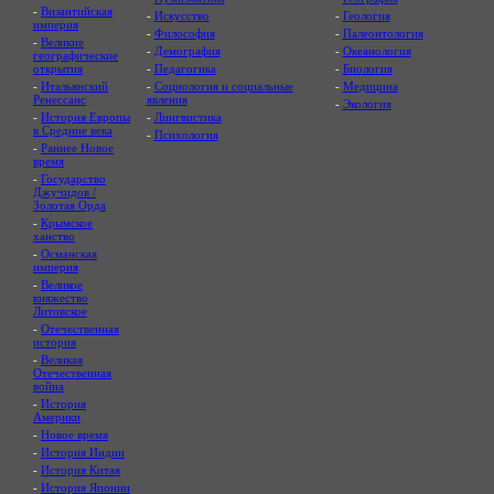
-
Византийская
-
Искусство
-
Геология
империя
-
Философия
-
Палеонтология
-
Великие
-
Демография
-
Океанология
географические
открытия
-
Педагогика
-
Биология
-
Итальянский
-
Социология и социальные
-
Медицина
Ренессанс
явления
-
Экология
-
История Европы
-
Лингвистика
в Средние века
-
Психология
-
Раннее Новое
время
-
Государство
Джучидов /
Золотая Орда
-
Крымское
ханство
-
Османская
империя
-
Великое
княжество
Литовское
-
Отечественная
история
-
Великая
Отечественная
война
-
История
Америки
-
Новое время
-
История Индии
-
История Китая
-
История Японии