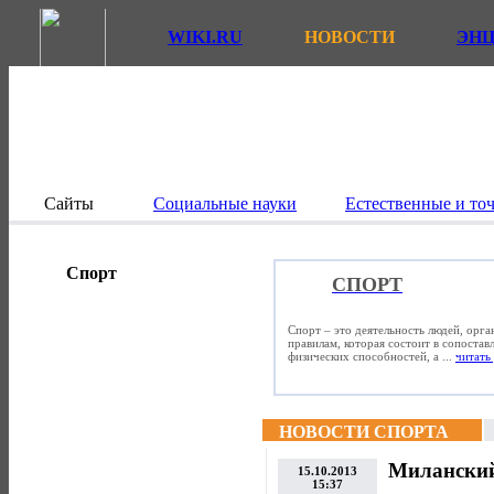
WIKI.RU
НОВОСТИ
ЭН
Сайты
Социальные науки
Естественные и то
Спорт
СПОРТ
Спорт – это деятельность людей, орг
правилам, которая состоит в сопостав
физических способностей, а ...
читать 
НОВОСТИ СПОРТА
Миланский
15.10.2013
15:37