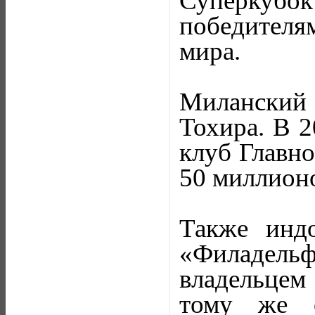
Суперкубо
победителя
мира.
Миланский 
Тохира. В 2
клуб Главн
50 миллионо
Также инд
«Филадель
владельцем
тому же о