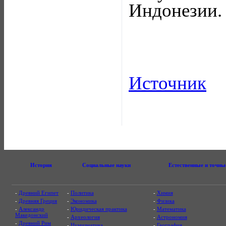
Индонезии.
Источник
История
Социальные науки
Естественные и точны
-
Древний Египет
-
Политика
-
Химия
-
Древняя Греция
-
Экономика
-
Физика
-
Александр
-
Юридическая практика
-
Математика
Македонский
-
Археология
-
Астрономия
-
Древний Рим
-
Нумизматика
-
География