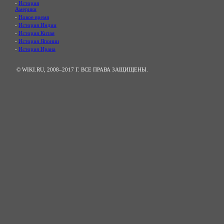
-
История
Америки
-
Новое время
-
История Индии
-
История Китая
-
История Японии
-
История Ирана
© WIKI.RU, 2008–2017 Г. ВСЕ ПРАВА ЗАЩИЩЕНЫ.