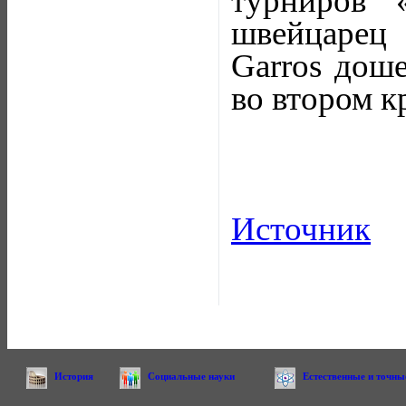
турниров 
швейцарец 
Garros доше
во втором к
Источник
История
Социальные науки
Естественные и точны