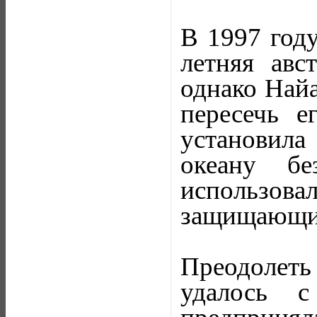
В 1997 год
летняя авс
однако Найа
пересечь е
установил
океану бе
использо
защищающий
Преодолет
удалось 