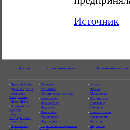
предприняла 
Источник
История
Социальные науки
Естественные и точны
-
Древний Египет
-
Политика
-
Химия
-
Древняя Греция
-
Экономика
-
Физика
-
Александр
-
Юридическая практика
-
Математика
Македонский
-
Археология
-
Астрономия
-
Древний Рим
-
Нумизматика
-
География
-
Византийская
-
Искусство
-
Геология
империя
-
Философия
-
Палеонтология
-
Великие
-
Демография
-
Океанология
географические
открытия
-
Педагогика
-
Биология
-
Итальянский
-
Социология и социальные
-
Медицина
Ренессанс
явления