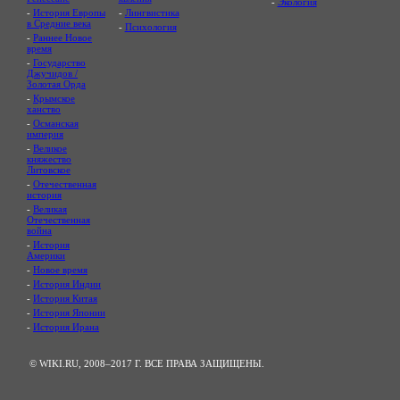
-
Экология
-
История Европы
-
Лингвистика
в Средние века
-
Психология
-
Раннее Новое
время
-
Государство
Джучидов /
Золотая Орда
-
Крымское
ханство
-
Османская
империя
-
Великое
княжество
Литовское
-
Отечественная
история
-
Великая
Отечественная
война
-
История
Америки
-
Новое время
-
История Индии
-
История Китая
-
История Японии
-
История Ирана
© WIKI.RU, 2008–2017 Г. ВСЕ ПРАВА ЗАЩИЩЕНЫ.