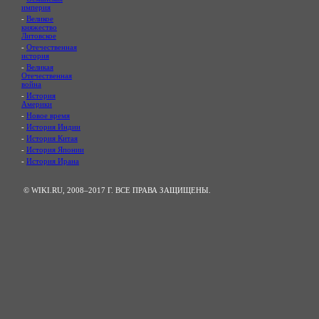
империя
-
Великое
княжество
Литовское
-
Отечественная
история
-
Великая
Отечественная
война
-
История
Америки
-
Новое время
-
История Индии
-
История Китая
-
История Японии
-
История Ирана
© WIKI.RU, 2008–2017 Г. ВСЕ ПРАВА ЗАЩИЩЕНЫ.