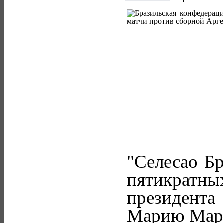
"Селесао Б
пятикрат
президента
Марию Мар