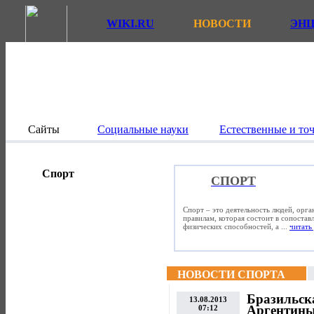
WIKI.RU
НОВОСТИ
ЭН
Сайты
Социальные науки
Естественные и то
Спорт
СПОРТ
Спорт – это деятельность людей, орг
правилам, которая состоит в сопостав
физических способностей, а ...
читать 
НОВОСТИ СПОРТА
Бразильск
13.08.2013
Аргентины
07:12