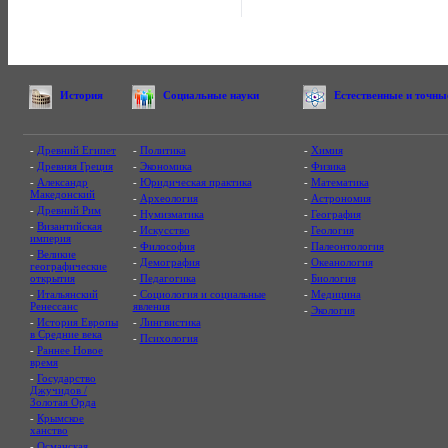
История
Социальные науки
Естественные и точны
-
Древний Египет
-
Политика
-
Химия
-
Древняя Греция
-
Экономика
-
Физика
-
Александр
-
Юридическая практика
-
Математика
Македонский
-
Археология
-
Астрономия
-
Древний Рим
-
Нумизматика
-
География
-
Византийская
-
Искусство
-
Геология
империя
-
Философия
-
Палеонтология
-
Великие
-
Демография
-
Океанология
географические
открытия
-
Педагогика
-
Биология
-
Итальянский
-
Социология и социальные
-
Медицина
Ренессанс
явления
-
Экология
-
История Европы
-
Лингвистика
в Средние века
-
Психология
-
Раннее Новое
время
-
Государство
Джучидов /
Золотая Орда
-
Крымское
ханство
-
Османская