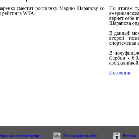
По итогам т
американско
вернет себе 
Шарапова опу
В данный мом
второй поз
спортсменка 
В полуфинале
Сербии - 6:0
австралийкой
Источник
ственные и точные науки
Техника и технологии
Религии