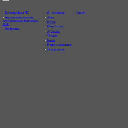
-
Катастрофы и ЧС
-
Я - женщина
-
Спорт
-
Аномальные явления,
-
Авто
необъяснимые феномены,
-
Юмор
НЛО
-
Шоу-бизнес
-
Эзотерика
-
Здоровье
-
Туризм
-
Крым
-
В мире животных
-
Телевидение