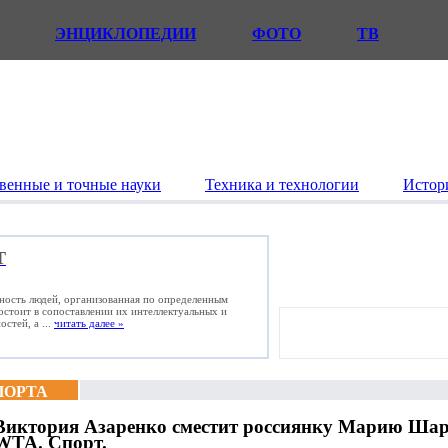
ЭНЦИКЛОПЕДИИ
ФОТО
ТВ
венные и точные науки
Техника и технологии
Истор
Т
ьность людей, организованная по определенным
состоит в сопоставлении их интеллектуальных и
стей, а ...
читать далее »
ПОРТА
Виктория Азаренко сместит россиянку Марию Шара
WTA. Спорт.