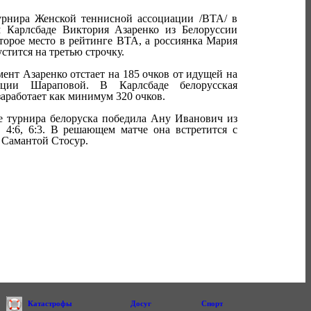
урнира Женской теннисной ассоциации /ВТА/ в
м Карлсбаде Виктория Азаренко из Белоруссии
второе место в рейтинге ВТА, а россиянка Мария
стится на третью строчку.
ент Азаренко отстает на 185 очков от идущей на
иции Шараповой. В Карлсбаде белорусская
заработает как минимум 320 очков.
 турнира белоруска победила Ану Иванович из
, 4:6, 6:3. В решающем матче она встретится с
 Самантой Стосур.
Катастрофы
Досуг
Спорт