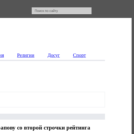
ия
Религии
Досуг
Спорт
пову со второй строчки рейтинга