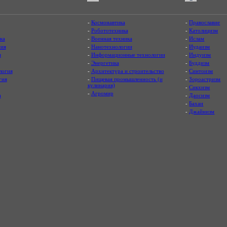
-
Космонавтика
-
Православие
-
Робототехника
-
Католицизм
ка
-
Военная техника
-
Ислам
ия
-
Нанотехнологии
-
Иудаизм
я
-
Информационные технологии
-
Индуизм
-
Энергетика
-
Буддизм
логия
-
Архитектура и строительство
-
Синтоизм
гия
-
Пищевая промышленность (и
-
Зороастризм
кулинария)
-
Сикхизм
-
Агромир
а
-
Даосизм
-
Бахаи
-
Джайнизм