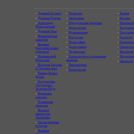
-
Древний Египет
-
Политика
-
Химия
-
Древняя Греция
-
Экономика
-
Физика
-
Александр
-
Юридическая практика
-
Математи
Македонский
-
Археология
-
Астроном
-
Древний Рим
-
Нумизматика
-
Географи
-
Византийская
-
Искусство
-
Геология
империя
-
Философия
-
Палеонто
-
Великие
-
Демография
-
Океаноло
географические
открытия
-
Педагогика
-
Биология
-
Итальянский
-
Социология и социальные
-
Медицин
Ренессанс
явления
-
Экология
-
История Европы
-
Лингвистика
в Средние века
-
Психология
-
Раннее Новое
время
-
Государство
Джучидов /
Золотая Орда
-
Крымское
ханство
-
Османская
империя
-
Великое
княжество
Литовское
-
Отечественная
история
-
Великая