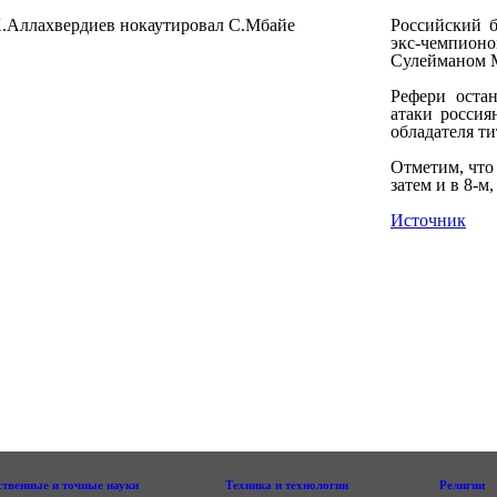
Российский б
экс-чемпион
Сулейманом 
Рефери оста
атаки россия
обладателя т
Отметим, что 
затем и в 8-м
Источник
ственные и точные науки
Техника и технологии
Религии