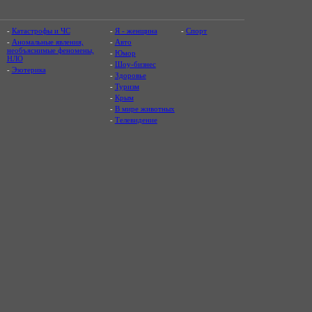
-
Катастрофы и ЧС
-
Я - женщина
-
Спорт
-
Аномальные явления,
-
Авто
необъяснимые феномены,
-
Юмор
НЛО
-
Шоу-бизнес
-
Эзотерика
-
Здоровье
-
Туризм
-
Крым
-
В мире животных
-
Телевидение