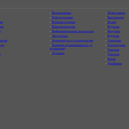
-
Космонавтика
-
Православие
-
Робототехника
-
Католицизм
ка
-
Военная техника
-
Ислам
ия
-
Нанотехнологии
-
Иудаизм
я
-
Информационные технологии
-
Индуизм
-
Энергетика
-
Буддизм
логия
-
Архитектура и строительство
-
Синтоизм
гия
-
Пищевая промышленность (и
-
Зороастризм
кулинария)
-
Сикхизм
-
Агромир
а
-
Даосизм
-
Бахаи
-
Джайнизм