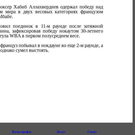
оксер Хабиб Аллахвердиев одержал победу над
ом мира в двух весовых категориях французом
Мбайе.
новил поединок в 11-м раунде после затяжной
нина, зафиксировав победу нокаутом 30-летнего
итула WBA в первом полусреднем весе.
француз побывал в нокдауне во еще 2-м раунде, а
, однако сумел выстоять.
Катастрофы
Досуг
Спорт