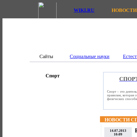
WIKI.RU
НОВОСТИ
Сайты
Социальные науки
Естест
Спорт
СПОР
Спорт – это деятел
правилам, которая 
физических способно
НОВОСТИ С
14.07.2013
10:09