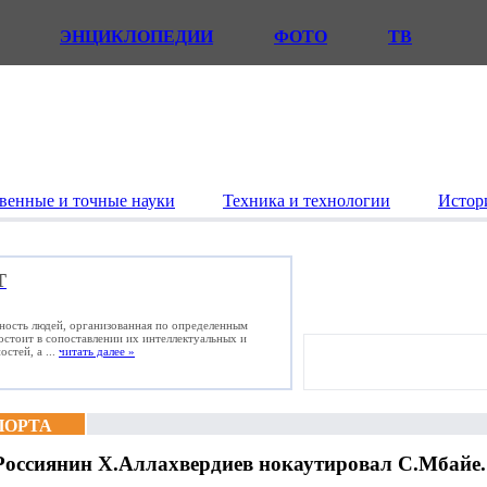
ЭНЦИКЛОПЕДИИ
ФОТО
ТВ
венные и точные науки
Техника и технологии
Истор
Т
ьность людей, организованная по определенным
состоит в сопоставлении их интеллектуальных и
стей, а ...
читать далее »
ПОРТА
Россиянин Х.Аллахвердиев нокаутировал С.Мбайе.