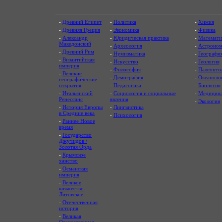
-
Древний Египет
-
Политика
-
Химия
-
Древняя Греция
-
Экономика
-
Физика
-
Александр
-
Юридическая практика
-
Математи
Македонский
-
Археология
-
Астроном
-
Древний Рим
-
Нумизматика
-
Географи
-
Византийская
-
Искусство
-
Геология
империя
-
Философия
-
Палеонто
-
Великие
-
Демография
-
Океаноло
географические
открытия
-
Педагогика
-
Биология
-
Итальянский
-
Социология и социальные
-
Медицин
Ренессанс
явления
-
Экология
-
История Европы
-
Лингвистика
в Средние века
-
Психология
-
Раннее Новое
время
-
Государство
Джучидов /
Золотая Орда
-
Крымское
ханство
-
Османская
империя
-
Великое
княжество
Литовское
-
Отечественная
история
-
Великая