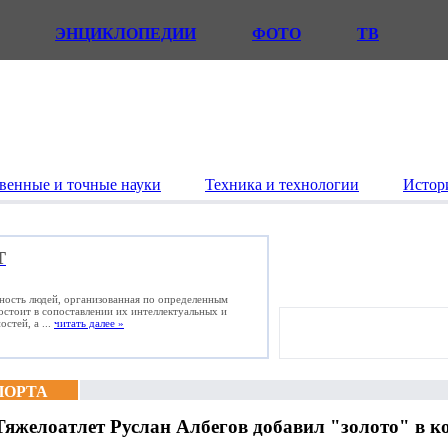
ЭНЦИКЛОПЕДИИ
ФОТО
ТВ
венные и точные науки
Техника и технологии
Истор
Т
ьность людей, организованная по определенным
состоит в сопоставлении их интеллектуальных и
стей, а ...
читать далее »
ПОРТА
Тяжелоатлет Руслан Албегов добавил "золото" в к