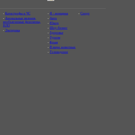
-
Катастрофы и ЧС
-
Я - женщина
-
Спорт
-
Аномальные явления,
-
Авто
необъяснимые феномены,
-
Юмор
НЛО
-
Шоу-бизнес
-
Эзотерика
-
Здоровье
-
Туризм
-
Крым
-
В мире животных
-
Телевидение