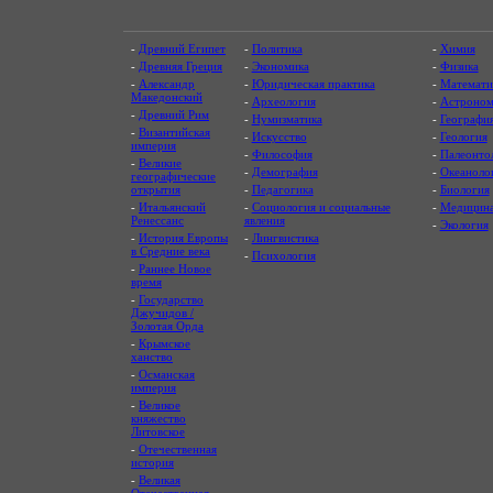
-
Древний Египет
-
Политика
-
Химия
-
Древняя Греция
-
Экономика
-
Физика
-
Александр
-
Юридическая практика
-
Математи
Македонский
-
Археология
-
Астроном
-
Древний Рим
-
Нумизматика
-
Географи
-
Византийская
-
Искусство
-
Геология
империя
-
Философия
-
Палеонто
-
Великие
-
Демография
-
Океаноло
географические
открытия
-
Педагогика
-
Биология
-
Итальянский
-
Социология и социальные
-
Медицин
Ренессанс
явления
-
Экология
-
История Европы
-
Лингвистика
в Средние века
-
Психология
-
Раннее Новое
время
-
Государство
Джучидов /
Золотая Орда
-
Крымское
ханство
-
Османская
империя
-
Великое
княжество
Литовское
-
Отечественная
история
-
Великая