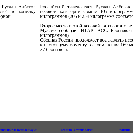
Российский тяжелоатлет Руслан Албегов 
весовой категории свыше 105 килограм
килограммов (205 и 254 килограмма соответс
Второе место в этой весовой категории с р
Мулайе, сообщает ИТАР-ТАСС. Бронзовая 
килограммов).
Сборная России продолжает возглавлять не
к настоящему моменту в своем активе 169 ме
37 бронзовых
ственные и точные науки
Техника и технологии
Религии