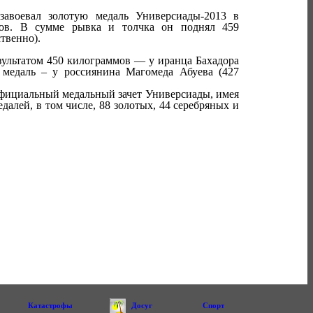
завоевал золотую медаль Универсиады-2013 в
мов. В сумме рывка и толчка он поднял 459
твенно).
езультатом 450 килограммов — у иранца Бахадора
медаль – у россиянина Магомеда Абуева (427
официальный медальный зачет Универсиады, имея
далей, в том числе, 88 золотых, 44 серебряных и
Катастрофы
Досуг
Спорт