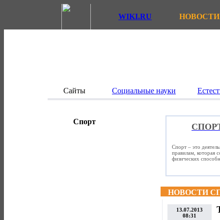
WIKI.RU
НОВОСТИ
Сайты
Социальные науки
Естест
Спорт
СПОР
Спорт – это деятел
правилам, которая 
физических способно
НОВОСТИ С
13.07.2013
08:31