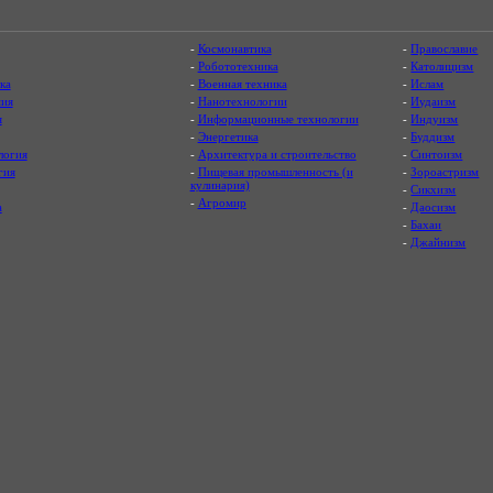
-
Космонавтика
-
Православие
-
Робототехника
-
Католицизм
ка
-
Военная техника
-
Ислам
ия
-
Нанотехнологии
-
Иудаизм
я
-
Информационные технологии
-
Индуизм
-
Энергетика
-
Буддизм
логия
-
Архитектура и строительство
-
Синтоизм
гия
-
Пищевая промышленность (и
-
Зороастризм
кулинария)
-
Сикхизм
-
Агромир
а
-
Даосизм
-
Бахаи
-
Джайнизм